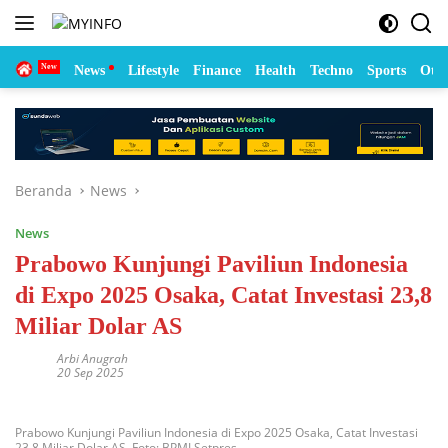
Langsung
ke
konten
Home
News
Lifestyle
Finance
Health
Techno
Sports
Otom
Beranda
News
News
Prabowo Kunjungi Paviliun Indonesia
di Expo 2025 Osaka, Catat Investasi 23,8
Miliar Dolar AS
Arbi Anugrah
20 Sep 2025
Prabowo Kunjungi Paviliun Indonesia di Expo 2025 Osaka, Catat Investasi
23,8 Miliar Dolar AS. Foto: BPMI Setpres