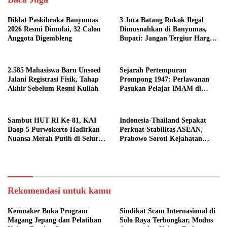
Diklat Paskibraka Banyumas
3 Juta Batang Rokok Ilegal
2026 Resmi Dimulai, 32 Calon
Dimusnahkan di Banyumas,
Anggota Digembleng
Bupati: Jangan Tergiur Harga
Murah
2.585 Mahasiswa Baru Unsoed
Sejarah Pertempuran
Jalani Registrasi Fisik, Tahap
Prompong 1947: Perlawanan
Akhir Sebelum Resmi Kuliah
Pasukan Pelajar IMAM di
Lereng Gunung Slamet
Sambut HUT RI Ke-81, KAI
Indonesia-Thailand Sepakat
Daop 5 Purwokerto Hadirkan
Perkuat Stabilitas ASEAN,
Nuansa Merah Putih di Seluruh
Prabowo Soroti Kejahatan
Stasiun
Online Scam
Rekomendasi untuk kamu
Kemnaker Buka Program
Sindikat Scam Internasional di
Magang Jepang dan Pelatihan
Solo Raya Terbongkar, Modus