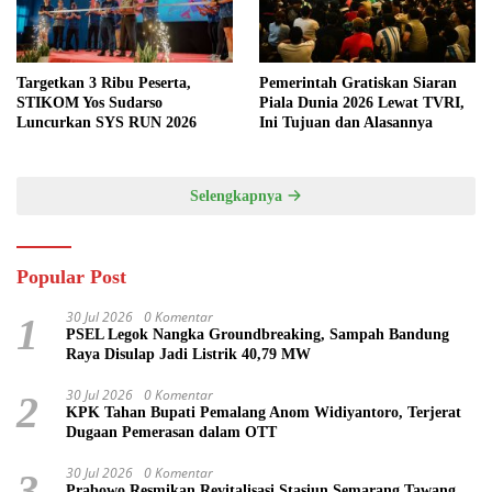
Targetkan 3 Ribu Peserta,
Pemerintah Gratiskan Siaran
STIKOM Yos Sudarso
Piala Dunia 2026 Lewat TVRI,
Luncurkan SYS RUN 2026
Ini Tujuan dan Alasannya
Selengkapnya
Popular Post
30 Jul 2026
0 Komentar
1
PSEL Legok Nangka Groundbreaking, Sampah Bandung
Raya Disulap Jadi Listrik 40,79 MW
30 Jul 2026
0 Komentar
2
KPK Tahan Bupati Pemalang Anom Widiyantoro, Terjerat
Dugaan Pemerasan dalam OTT
30 Jul 2026
0 Komentar
3
Prabowo Resmikan Revitalisasi Stasiun Semarang Tawang,