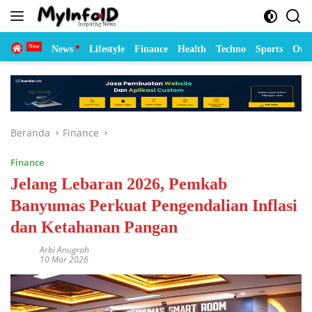
Langsung
ke
konten
Home
News
Lifestyle
Finance
Health
Techno
Sports
Otom
Beranda
Finance
Finance
Jelang Lebaran 2026, Pemkab
Banyumas Perkuat Pengendalian Inflasi
dan Ketahanan Pangan
Arbi Anugrah
10 Mar 2026