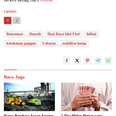
terkini setiap hari!
Follow
Laman:
1
2
Banyumas
Daerah
Hari Raya Idul Fitri
Inflasi
ketahanan pangan
Lebaran
stabilitas harga
Baca Juga
Harga Batubara Acuan Agustus
7 Tips Hidup Hemat yang