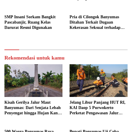
SMP Insani Sorkam Bangkit
Pria di Cilongok Banyumas
Pascabanjir, Ruang Kelas
Ditahan Terkait Dugaan
Darurat Resmi Digunakan
Kekerasan Seksual terhadap
Perempuan
Rekomendasi untuk kamu
Kisah Gerilya Jalur Maut
Jelang Libur Panjang HUT RI,
Banyumas: Dari Senjata Lebah
KAI Daop 5 Purwokerto
Penyengat hingga Hujan Kanon
Perketat Pengawasan Jalur
di Cilongok
Kereta
500 Warga Banyumas Raya
Bupati Banyumas Uji Coba