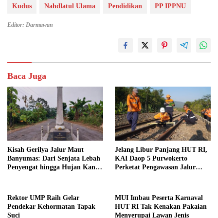
Kudus
Nahdlatul Ulama
Pendidikan
PP IPPNU
Editor: Darmawan
Baca Juga
Kisah Gerilya Jalur Maut
Jelang Libur Panjang HUT RI,
Banyumas: Dari Senjata Lebah
KAI Daop 5 Purwokerto
Penyengat hingga Hujan Kanon
Perketat Pengawasan Jalur
di Cilongok
Kereta
Rektor UMP Raih Gelar
MUI Imbau Peserta Karnaval
Pendekar Kehormatan Tapak
HUT RI Tak Kenakan Pakaian
Suci
Menyerupai Lawan Jenis