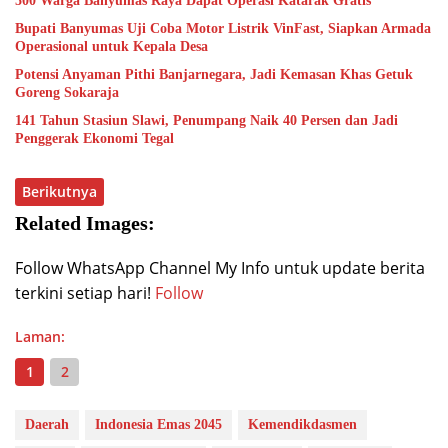
500 Warga Banyumas Raya Dapat Operasi Katarak Gratis
Bupati Banyumas Uji Coba Motor Listrik VinFast, Siapkan Armada
Operasional untuk Kepala Desa
Potensi Anyaman Pithi Banjarnegara, Jadi Kemasan Khas Getuk
Goreng Sokaraja
141 Tahun Stasiun Slawi, Penumpang Naik 40 Persen dan Jadi
Penggerak Ekonomi Tegal
Berikutnya
Related Images:
Follow WhatsApp Channel My Info untuk update berita
terkini setiap hari!
Follow
Laman:
1
2
Daerah
Indonesia Emas 2045
Kemendikdasmen