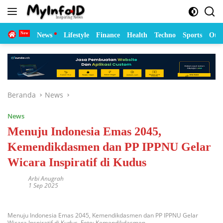
Langsung
ke
konten
Home
News
Lifestyle
Finance
Health
Techno
Sports
Otom
Beranda
News
News
Menuju Indonesia Emas 2045,
Kemendikdasmen dan PP IPPNU Gelar
Wicara Inspiratif di Kudus
Arbi Anugrah
1 Sep 2025
Menuju Indonesia Emas 2045, Kemendikdasmen dan PP IPPNU Gelar
Wicara Inspiratif di Kudus. Foto: Kemendikdasmen