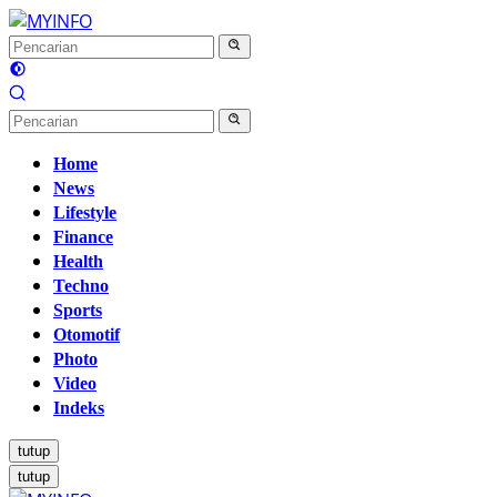
Langsung
ke
konten
Home
News
Lifestyle
Finance
Health
Techno
Sports
Otomotif
Photo
Video
Indeks
tutup
tutup