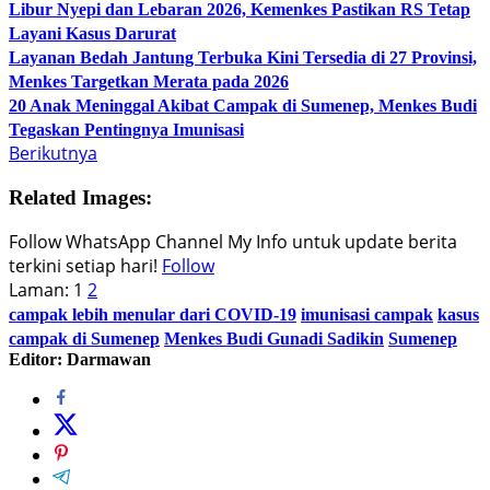
Libur Nyepi dan Lebaran 2026, Kemenkes Pastikan RS Tetap
Layani Kasus Darurat
Layanan Bedah Jantung Terbuka Kini Tersedia di 27 Provinsi,
Menkes Targetkan Merata pada 2026
20 Anak Meninggal Akibat Campak di Sumenep, Menkes Budi
Tegaskan Pentingnya Imunisasi
Berikutnya
Related Images:
Follow WhatsApp Channel My Info untuk update berita
terkini setiap hari!
Follow
Laman:
1
2
campak lebih menular dari COVID-19
imunisasi campak
kasus
campak di Sumenep
Menkes Budi Gunadi Sadikin
Sumenep
Editor: Darmawan