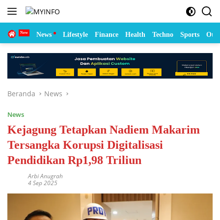
Langsung
ke
konten
Home
News
Lifestyle
Finance
Health
Techno
Sports
Otom
Beranda
News
News
Kejagung Tetapkan Nadiem Makarim
Tersangka Korupsi Digitalisasi
Pendidikan Rp1,98 Triliun
Arbi Anugrah
4 Sep 2025