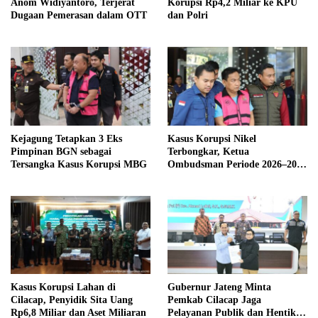
Anom Widiyantoro, Terjerat
Korupsi Rp4,2 Miliar ke KPU
Dugaan Pemerasan dalam OTT
dan Polri
Kejagung Tetapkan 3 Eks
Kasus Korupsi Nikel
Pimpinan BGN sebagai
Terbongkar, Ketua
Tersangka Kasus Korupsi MBG
Ombudsman Periode 2026–2031
Jadi Tersangka
Kasus Korupsi Lahan di
Gubernur Jateng Minta
Cilacap, Penyidik Sita Uang
Pemkab Cilacap Jaga
Rp6,8 Miliar dan Aset Miliaran
Pelayanan Publik dan Hentikan