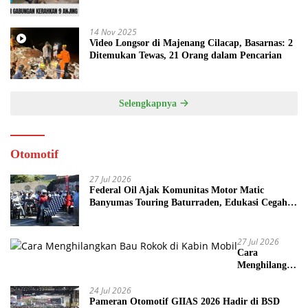
14 Nov 2025
Video Longsor di Majenang Cilacap, Basarnas: 2
Ditemukan Tewas, 21 Orang dalam Pencarian
Selengkapnya
Otomotif
27 Jul 2026
Federal Oil Ajak Komunitas Motor Matic
Banyumas Touring Baturraden, Edukasi Cegah
Mesin Overheat
27 Jul 2026
Cara
Menghilangka
n Bau Rokok
24 Jul 2026
di Kabin
Pameran Otomotif GIIAS 2026 Hadir di BSD
Mobil