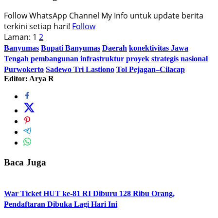
Follow WhatsApp Channel My Info untuk update berita
terkini setiap hari!
Follow
Laman:
1
2
Banyumas
Bupati Banyumas
Daerah
konektivitas Jawa
Tengah
pembangunan infrastruktur
proyek strategis nasional
Purwokerto
Sadewo Tri Lastiono
Tol Pejagan–Cilacap
Editor: Arya R
Baca Juga
War Ticket HUT ke-81 RI Diburu 128 Ribu Orang,
Pendaftaran Dibuka Lagi Hari Ini