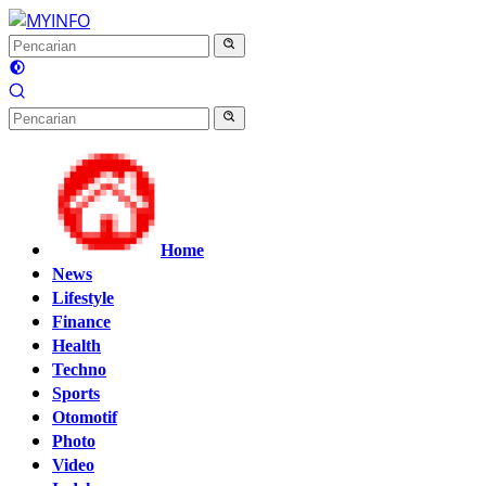
Langsung
ke
konten
Home
News
Lifestyle
Finance
Health
Techno
Sports
Otomotif
Photo
Video