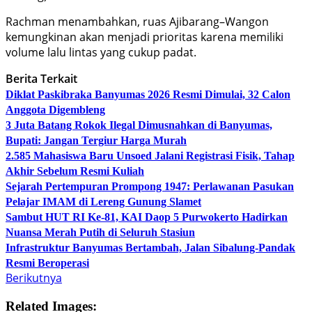
Rachman menambahkan, ruas Ajibarang–Wangon
kemungkinan akan menjadi prioritas karena memiliki
volume lalu lintas yang cukup padat.
Berita Terkait
Diklat Paskibraka Banyumas 2026 Resmi Dimulai, 32 Calon
Anggota Digembleng
3 Juta Batang Rokok Ilegal Dimusnahkan di Banyumas,
Bupati: Jangan Tergiur Harga Murah
2.585 Mahasiswa Baru Unsoed Jalani Registrasi Fisik, Tahap
Akhir Sebelum Resmi Kuliah
Sejarah Pertempuran Prompong 1947: Perlawanan Pasukan
Pelajar IMAM di Lereng Gunung Slamet
Sambut HUT RI Ke-81, KAI Daop 5 Purwokerto Hadirkan
Nuansa Merah Putih di Seluruh Stasiun
Infrastruktur Banyumas Bertambah, Jalan Sibalung-Pandak
Resmi Beroperasi
Berikutnya
Related Images: