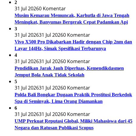
2
31 Jul 2026
0 Komentar
Musim Kemarau Memuncak, Karhutla di Jawa Tengah
Meningkat, Banyumas Bergerak Cepat Padamkan Api
3
31 Jul 2026
31 Jul 2026
0 Komentar
Vivo X500 Pro Dikabarkan Hadir dengan Chip 2nm dan
Layar 144Hz, Simak Spesifikasi Terbarunya
4
31 Jul 2026
31 Jul 2026
0 Komentar
Pendidikan Jarak Jauh Diperluas, Kemendikdasmen
Jemput Bola Anak Tidak Sekolah
5
31 Jul 2026
31 Jul 2026
0 Komentar
Polda Bali Bongkar Dugaan Praktik Prostitusi Berkedok
Spa di Seminyak, Lima Orang Diamankan
6
31 Jul 2026
31 Jul 2026
0 Komentar
UMP Perkuat Reputasi Global, Miliki Mahasiswa dari 45
Negara dan Ratusan Publikasi Scopus