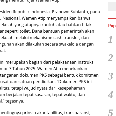
yang merata,” ujar Wamen Atip.
siden Republik Indonesia, Prabowo Subianto, pada
ru Nasional, Wamen Atip menyampaikan bahwa
 sekolah yang atapnya runtuh atau bahkan tidak
Pop
asar seperti toilet. Dana bantuan pemerintah akan
1
sekolah melalui mekanisme cash transfer, dan
gunan akan dilakukan secara swakelola dengan
at.
2
 ini merupakan bagian dari pelaksanaan Instruksi
Nomor 7 Tahun 2025. Wamen Atip menekankan
3
tanganan dokumen PKS sebagai bentuk komitmen
usat dan satuan pendidikan. “Dokumen PKS ini
litas, tetapi wujud nyata dari kesepahaman
4
m berjalan tepat sasaran, tepat waktu, dan
,” tegasnya.
5
entingnya prinsip akuntabilitas, transparansi,