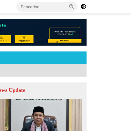
tutup
ews Update