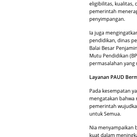
eligibilitas, kualit
pemerintah menerap
penyimpangan.
Ia juga mengingatka
pendidikan, dinas pen
Balai Besar Penjami
Mutu Pendidikan (BP
permasalahan yang 
Layanan PAUD Berm
Pada kesempatan ya
mengatakan bahwa re
pemerintah wujudkan
untuk Semua.
Nia menyampaikan 
kuat dalam meningk