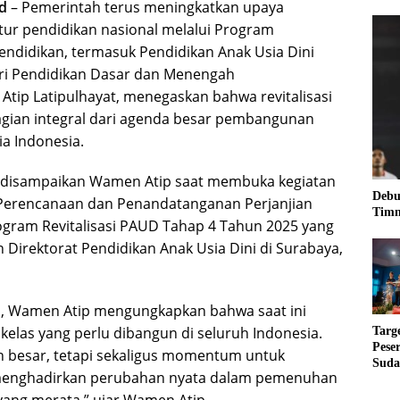
d
– Pemerintah terus meningkatkan upaya
ktur pendidikan nasional melalui Program
Pendidikan, termasuk Pendidikan Anak Usia Dini
eri Pendidikan Dasar dan Menengah
tip Latipulhayat, menegaskan bahwa revitalisasi
ian integral dari agenda besar pembangunan
a Indonesia.
 disampaikan Wamen Atip saat membuka kegiatan
Debu
 Perencanaan dan Penandatanganan Perjanjian
Timn
ogram Revitalisasi PAUD Tahap 4 Tahun 2025 yang
 Direktorat Pendidikan Anak Usia Dini di Surabaya,
 Wamen Atip mengungkapkan bahwa saat ini
kelas yang perlu dibangun di seluruh Indonesia.
Targ
Pese
an besar, tetapi sekaligus momentum untuk
Suda
menghadirkan perubahan nyata dalam pemenuhan
RUN