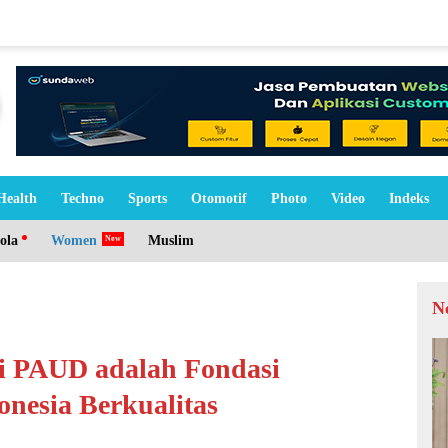
Health
Techno
Sports
Otomotif
Photo
Video
Indeks
ola
Women
Muslim
N
si PAUD adalah Fondasi
esia Berkualitas