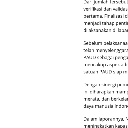
Dari jumlah tersebu
verifikasi dan valid
pertama. Finalisas
menjadi tahap pent
dilaksanakan di lapa
Sebelum pelaksanaan
telah menyelenggara
PAUD sebagai pengan
mencakup aspek admin
satuan PAUD siap me
Dengan sinergi peme
ini diharapkan mam
merata, dan berkela
daya manusia Indone
Dalam laporannya, N
meningkatkan kapas