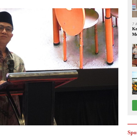
7 
Ke
Me
Spo