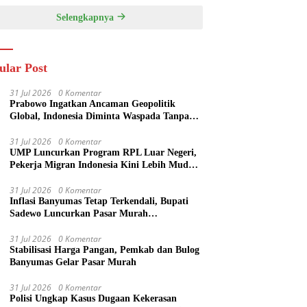
Selengkapnya
ular Post
31 Jul 2026
0 Komentar
Prabowo Ingatkan Ancaman Geopolitik
Global, Indonesia Diminta Waspada Tanpa
Panik
31 Jul 2026
0 Komentar
UMP Luncurkan Program RPL Luar Negeri,
Pekerja Migran Indonesia Kini Lebih Mudah
Kuliah
31 Jul 2026
0 Komentar
Inflasi Banyumas Tetap Terkendali, Bupati
Sadewo Luncurkan Pasar Murah
SARAHSIMAS
31 Jul 2026
0 Komentar
Stabilisasi Harga Pangan, Pemkab dan Bulog
Banyumas Gelar Pasar Murah
31 Jul 2026
0 Komentar
Polisi Ungkap Kasus Dugaan Kekerasan