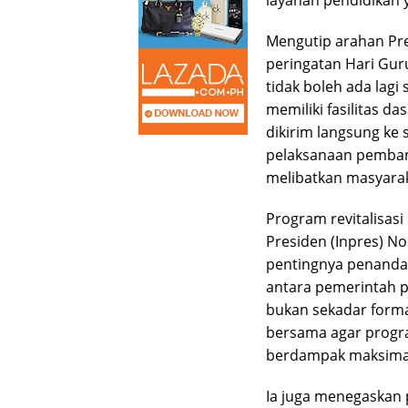
layanan pendidikan 
Mengutip arahan Pre
peringatan Hari Gu
tidak boleh ada lagi
memiliki fasilitas d
dikirim langsung ke 
pelaksanaan pemban
melibatkan masyarak
Program revitalisasi
Presiden (Inpres) 
pentingnya penanda
antara pemerintah p
bukan sekadar forma
bersama agar progra
berdampak maksimal
Ia juga menegaskan p