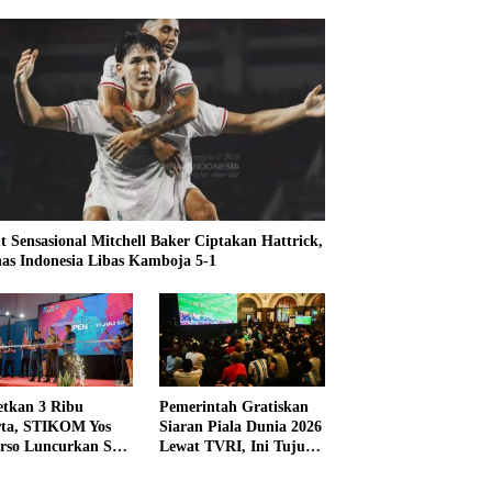
t Sensasional Mitchell Baker Ciptakan Hattrick,
as Indonesia Libas Kamboja 5-1
etkan 3 Ribu
Pemerintah Gratiskan
rta, STIKOM Yos
Siaran Piala Dunia 2026
rso Luncurkan SYS
Lewat TVRI, Ini Tujuan
 2026
dan Alasannya