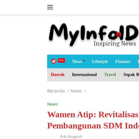
Langsung
ke
konten
tutup
H
News
Lifestyle
Finance
o
m
Daerah
Internasional
Travel
Sepak B
e
Beranda
News
News
Wamen Atip: Revitalisa
Pembangunan SDM Indon
Arbi Anugrah