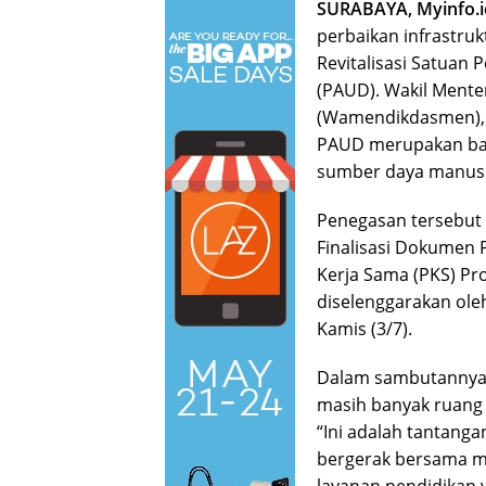
SURABAYA, Myinfo.i
perbaikan infrastru
Revitalisasi Satuan 
(PAUD). Wakil Ment
(Wamendikdasmen), A
PAUD merupakan bag
sumber daya manusi
Penegasan tersebut
Finalisasi Dokumen
Kerja Sama (PKS) Pr
diselenggarakan oleh
Kamis (3/7).
Dalam sambutannya,
masih banyak ruang 
“Ini adalah tantang
bergerak bersama 