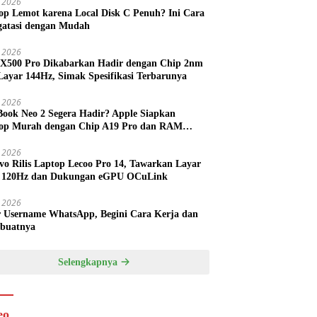
 2026
op Lemot karena Local Disk C Penuh? Ini Cara
atasi dengan Mudah
l 2026
 X500 Pro Dikabarkan Hadir dengan Chip 2nm
Layar 144Hz, Simak Spesifikasi Terbarunya
l 2026
ook Neo 2 Segera Hadir? Apple Siapkan
op Murah dengan Chip A19 Pro dan RAM
h Besar
l 2026
vo Rilis Laptop Lecoo Pro 14, Tawarkan Layar
 120Hz dan Dukungan eGPU OCuLink
l 2026
r Username WhatsApp, Begini Cara Kerja dan
buatnya
Selengkapnya
eo