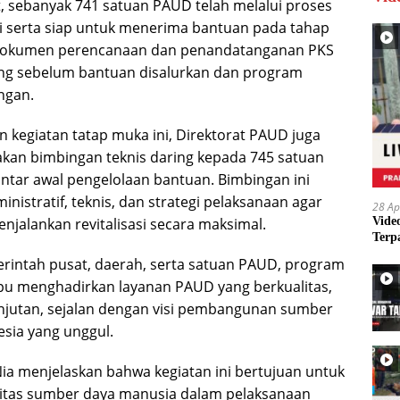
t, sebanyak 741 satuan PAUD telah melalui proses
asi serta siap untuk menerima bantuan pada tahap
i dokumen perencanaan dan penandatanganan PKS
ing sebelum bantuan disalurkan dan program
ngan.
 kegiatan tatap muka ini, Direktorat PAUD juga
kan bimbingan teknis daring kepada 745 satuan
tar awal pengelolaan bantuan. Bimbingan ini
istratif, teknis, dan strategi pelaksanaan agar
28 Ap
Vide
njalankan revitalisasi secara maksimal.
Terp
rintah pusat, daerah, serta satuan PAUD, program
pu menghadirkan layanan PAUD yang berkualitas,
njutan, sejalan dengan visi pembangunan sumber
sia yang unggul.
ia menjelaskan bahwa kegiatan ini bertujuan untuk
itas sumber daya manusia dalam pelaksanaan