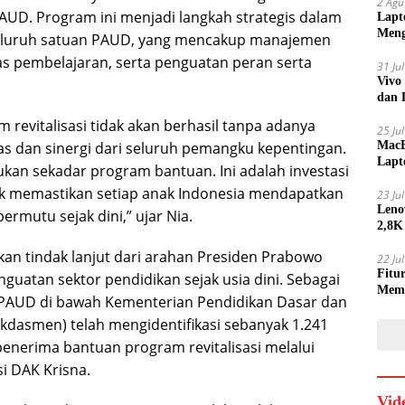
2 Agu
PAUD. Program ini menjadi langkah strategis dalam
Lapt
Meng
uruh satuan PAUD, yang mencakup manajemen
as pembelajaran, serta penguatan peran serta
31 Ju
Vivo
dan 
revitalisasi tidak akan berhasil tanpa adanya
25 Ju
as dan sinergi dari seluruh pemangku kepentingan.
MacB
Lapt
ukan sekadar program bantuan. Ini adalah investasi
Lebi
uk memastikan setiap anak Indonesia mendapatkan
23 Ju
Leno
rmutu sejak dini,” ujar Nia.
2,8K
an tindak lanjut dari arahan Presiden Prabowo
22 Ju
Fitu
uatan sektor pendidikan sejak usia dini. Sebagai
Mem
 PAUD di bawah Kementerian Pendidikan Dasar dan
dasmen) telah mengidentifikasi sebanyak 1.241
enerima bantuan program revitalisasi melalui
si DAK Krisna.
Vid