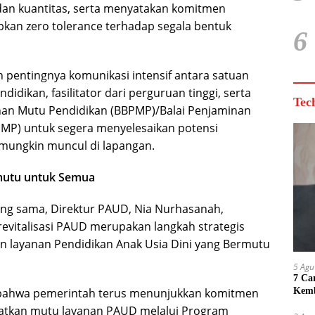
as, dan kuantitas, serta menyatakan komitmen
kan zero tolerance terhadap segala bentuk
6
n pentingnya komunikasi intensif antara satuan
didikan, fasilitator dari perguruan tinggi, serta
Tec
nan Mutu Pendidikan (BBPMP)/Balai Penjaminan
MP) untuk segera menyelesaikan potensi
mungkin muncul di lapangan.
utu untuk Semua
ng sama, Direktur PAUD, Nia Nurhasanah,
vitalisasi PAUD merupakan langkah strategis
 layanan Pendidikan Anak Usia Dini yang Bermutu
5 Agu
7 Ca
bahwa pemerintah terus menunjukkan komitmen
Kemb
atkan mutu layanan PAUD melalui Program