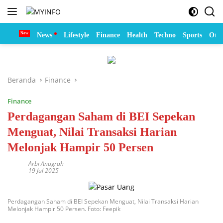
Langsung
ke
konten
Home
News
Lifestyle
Finance
Health
Techno
Sports
Otom
Beranda
Finance
Finance
Perdagangan Saham di BEI Sepekan
Menguat, Nilai Transaksi Harian
Melonjak Hampir 50 Persen
Arbi Anugrah
19 Jul 2025
Perdagangan Saham di BEI Sepekan Menguat, Nilai Transaksi Harian
Melonjak Hampir 50 Persen. Foto: Feepik