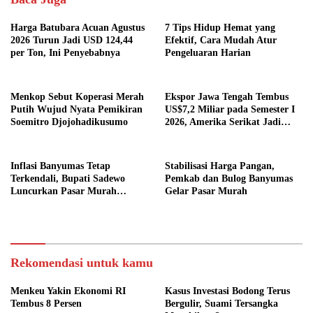
Harga Batubara Acuan Agustus
7 Tips Hidup Hemat yang
2026 Turun Jadi USD 124,44
Efektif, Cara Mudah Atur
per Ton, Ini Penyebabnya
Pengeluaran Harian
Menkop Sebut Koperasi Merah
Ekspor Jawa Tengah Tembus
Putih Wujud Nyata Pemikiran
US$7,2 Miliar pada Semester I
Soemitro Djojohadikusumo
2026, Amerika Serikat Jadi
Tujuan Utama
Inflasi Banyumas Tetap
Stabilisasi Harga Pangan,
Terkendali, Bupati Sadewo
Pemkab dan Bulog Banyumas
Luncurkan Pasar Murah
Gelar Pasar Murah
SARAHSIMAS
Rekomendasi untuk kamu
Menkeu Yakin Ekonomi RI
Kasus Investasi Bodong Terus
Tembus 8 Persen
Bergulir, Suami Tersangka