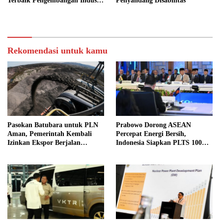
Terbaik Pengembangan Industri
Penyandang Disabilitas
Dunia
Rekomendasi untuk kamu
Pasokan Batubara untuk PLN
Prabowo Dorong ASEAN
Aman, Pemerintah Kembali
Percepat Energi Bersih,
Izinkan Ekspor Berjalan
Indonesia Siapkan PLTS 100
Normal
GW