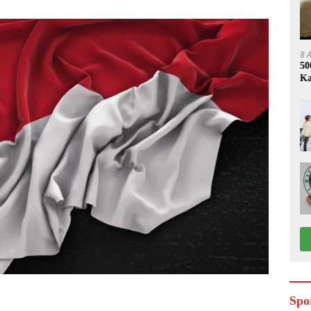
8 
50
Ka
Spo