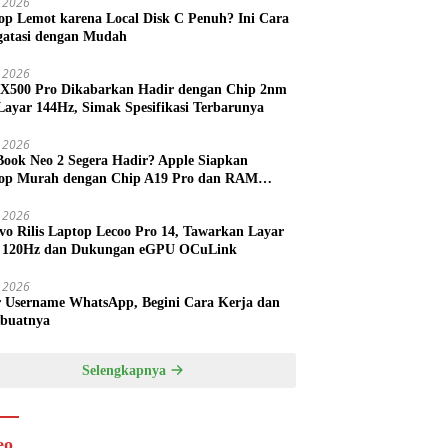
 2026
op Lemot karena Local Disk C Penuh? Ini Cara
atasi dengan Mudah
l 2026
 X500 Pro Dikabarkan Hadir dengan Chip 2nm
Layar 144Hz, Simak Spesifikasi Terbarunya
l 2026
ook Neo 2 Segera Hadir? Apple Siapkan
op Murah dengan Chip A19 Pro dan RAM
h Besar
l 2026
vo Rilis Laptop Lecoo Pro 14, Tawarkan Layar
 120Hz dan Dukungan eGPU OCuLink
l 2026
r Username WhatsApp, Begini Cara Kerja dan
buatnya
Selengkapnya
eo