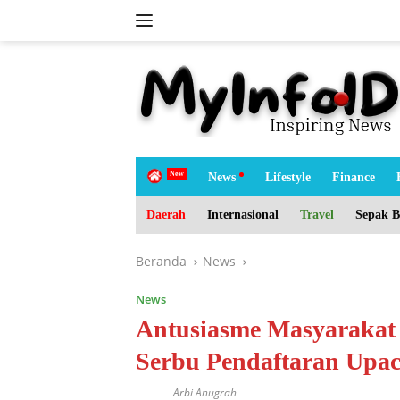
Langsung
ke
konten
tutup
H
News
Lifestyle
Finance
o
m
Daerah
Internasional
Travel
Sepak B
e
Beranda
News
News
Antusiasme Masyarakat
Serbu Pendaftaran Upac
Arbi Anugrah