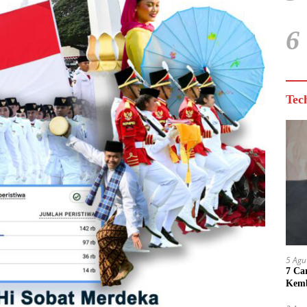
6
Tec
5 Agu
7 Ca
Kemb