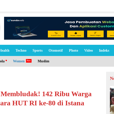
Health
Techno
Sports
Otomotif
Photo
Video
Indeks
ola
Women
Muslim
N
 Membludak! 142 Ribu Warga
ara HUT RI ke-80 di Istana