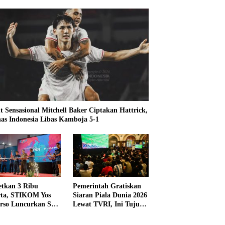
t Sensasional Mitchell Baker Ciptakan Hattrick,
as Indonesia Libas Kamboja 5-1
etkan 3 Ribu
Pemerintah Gratiskan
rta, STIKOM Yos
Siaran Piala Dunia 2026
rso Luncurkan SYS
Lewat TVRI, Ini Tujuan
 2026
dan Alasannya