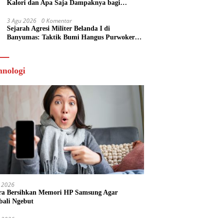
Kalori dan Apa Saja Dampaknya bagi
Tubuh?
3 Agu 2026
0 Komentar
Sejarah Agresi Militer Belanda I di
Banyumas: Taktik Bumi Hangus Purwokerto
hingga Garis Van Mook
hnologi
 2026
ra Bersihkan Memori HP Samsung Agar
ali Ngebut