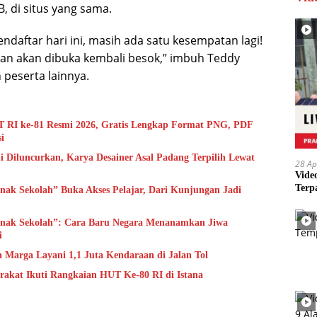
B, di situs yang sama.
daftar hari ini, masih ada satu kesempatan lagi!
an akan dibuka kembali besok,” imbuh Teddy
peserta lainnya.
 RI ke-81 Resmi 2026, Gratis Lengkap Format PNG, PDF
i
 Diluncurkan, Karya Desainer Asal Padang Terpilih Lewat
28 Ap
Vide
Terp
nak Sekolah” Buka Akses Pelajar, Dari Kunjungan Jadi
Anak Sekolah”: Cara Baru Negara Menanamkan Jiwa
i
a Marga Layani 1,1 Juta Kendaraan di Jalan Tol
arakat Ikuti Rangkaian HUT Ke-80 RI di Istana