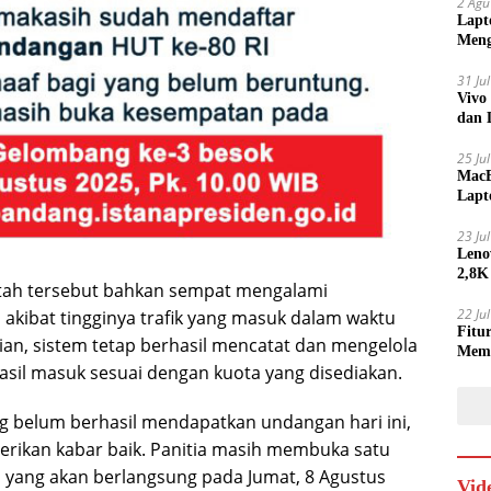
2 Agu
Lapt
Meng
31 Ju
Vivo
dan 
25 Ju
MacB
Lapt
Lebi
23 Ju
Leno
2,8K
ntah tersebut bahkan sempat mengalami
22 Ju
 akibat tingginya trafik yang masuk dalam waktu
Fitu
ian, sistem tetap berhasil mencatat dan mengelola
Mem
asil masuk sesuai dengan kuota yang disediakan.
g belum berhasil mendapatkan undangan hari ini,
rikan kabar baik. Panitia masih membuka satu
gi yang akan berlangsung pada Jumat, 8 Agustus
Vid