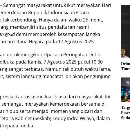
– Semangat masyarakat untuk ikut merayakan Hari
emerdekaan Republik Indonesia di Istana
a tak terbendung. Hanya dalam waktu 25 menit,
orang membanjiri situs pendaftaran resmi
n.go.id
demi memperoleh kesempatan langka
alaman Istana Negara pada 17 Agustus 2025.
n untuk mengikuti Upacara Peringatan Detik-
 dibuka pada Kamis, 7 Agustus 2025 pukul 10.00
Debu
ang sangat terbatas. Namun tak butuh waktu lama,
Timn
t, sistem langsung mencatat lonjakan pengunjung
esiasi antusiasme luar biasa dari masyarakat. Ini
 semangat merayakan kemerdekaan bersama di
Targ
at hidup serta menjadi momen yang dicari dan
Pese
kretaris Kabinet (Seskab) Teddy Indra Wijaya, dalam
Suda
RUN
i kepada media.