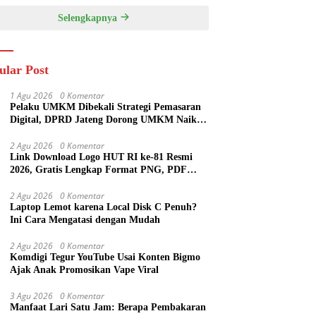
Selengkapnya
ular Post
1 Agu 2026
0 Komentar
Pelaku UMKM Dibekali Strategi Pemasaran
Digital, DPRD Jateng Dorong UMKM Naik
Kelas
2 Agu 2026
0 Komentar
Link Download Logo HUT RI ke-81 Resmi
2026, Gratis Lengkap Format PNG, PDF
hingga Template Publikasi
2 Agu 2026
0 Komentar
Laptop Lemot karena Local Disk C Penuh?
Ini Cara Mengatasi dengan Mudah
2 Agu 2026
0 Komentar
Komdigi Tegur YouTube Usai Konten Bigmo
Ajak Anak Promosikan Vape Viral
3 Agu 2026
0 Komentar
Manfaat Lari Satu Jam: Berapa Pembakaran