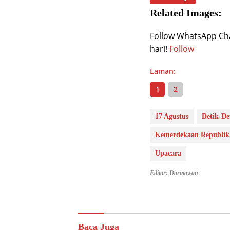
Related Images:
Follow WhatsApp Chan
hari!
Follow
Laman:
1
2
17 Agustus
Detik-De
Kemerdekaan Republik 
Upacara
Editor: Darmawan
Baca Juga