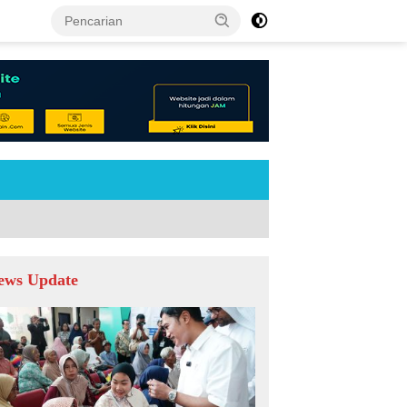
tutup
ews Update