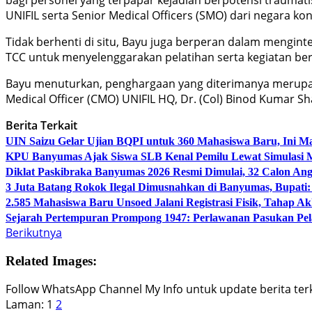
UNIFIL serta Senior Medical Officers (SMO) dari negara ko
Tidak berhenti di situ, Bayu juga berperan dalam menginteg
TCC untuk menyelenggarakan pelatihan serta kegiatan bers
Bayu menuturkan, penghargaan yang diterimanya merupaka
Medical Officer (CMO) UNIFIL HQ, Dr. (Col) Binod Kumar 
Berita Terkait
UIN Saizu Gelar Ujian BQPI untuk 360 Mahasiswa Baru, Ini Ma
KPU Banyumas Ajak Siswa SLB Kenal Pemilu Lewat Simulasi 
Diklat Paskibraka Banyumas 2026 Resmi Dimulai, 32 Calon An
3 Juta Batang Rokok Ilegal Dimusnahkan di Banyumas, Bupati
2.585 Mahasiswa Baru Unsoed Jalani Registrasi Fisik, Tahap A
Sejarah Pertempuran Prompong 1947: Perlawanan Pasukan Pe
Berikutnya
Related Images:
Follow WhatsApp Channel My Info untuk update berita terki
Laman:
1
2