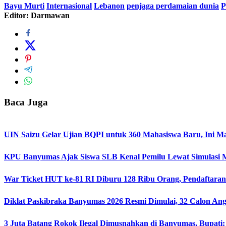
Bayu Murti
Internasional
Lebanon
penjaga perdamaian dunia
P
Editor: Darmawan
Baca Juga
UIN Saizu Gelar Ujian BQPI untuk 360 Mahasiswa Baru, Ini Ma
KPU Banyumas Ajak Siswa SLB Kenal Pemilu Lewat Simulasi 
War Ticket HUT ke-81 RI Diburu 128 Ribu Orang, Pendaftaran 
Diklat Paskibraka Banyumas 2026 Resmi Dimulai, 32 Calon An
3 Juta Batang Rokok Ilegal Dimusnahkan di Banyumas, Bupati