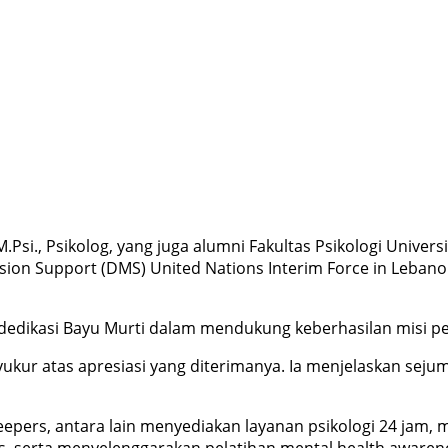
, M.Psi., Psikolog, yang juga alumni Fakultas Psikologi Un
sion Support (DMS) United Nations Interim Force in Lebanon 
 dedikasi Bayu Murti dalam mendukung keberhasilan misi p
kur atas apresiasi yang diterimanya. Ia menjelaskan seju
pers, antara lain menyediakan layanan psikologi 24 jam, m
s, serta menyelenggarakan pelatihan mental health awarene