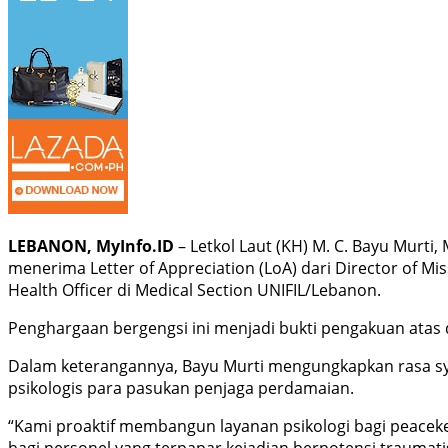
LEBANON, MyInfo.ID
– Letkol Laut (KH) M. C. Bayu Murti
menerima Letter of Appreciation (LoA) dari Director of Mis
Health Officer di Medical Section UNIFIL/Lebanon.
Penghargaan bergengsi ini menjadi bukti pengakuan atas
Dalam keterangannya, Bayu Murti mengungkapkan rasa syu
psikologis para pasukan penjaga perdamaian.
“Kami proaktif membangun layanan psikologi bagi peacekee
bagi personel yang terpapar kejadian berpotensi traumati