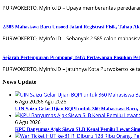
PURWOKERTO, MyInfo.ID – Upaya memberantas peredaran r
2.585 Mahasiswa Baru Unsoed Jalani Registrasi Fisik, Tahap A
PURWOKERTO, MyInfo.ID – Sebanyak 2.585 calon mahasiswa 
Sejarah Pertempuran Prompong 1947: Perlawanan Pasukan Pe
PURWOKERTO, MyInfo.ID – Jatuhnya Kota Purwokerto ke ta
News Update
6 Agu 2026
6 Agu 2026
UIN Saizu Gelar Ujian BQPI untuk 360 Mahasiswa Baru, I
6 Agu 2026
KPU Banyumas Ajak Siswa SLB Kenal Pemilu Lewat Simu