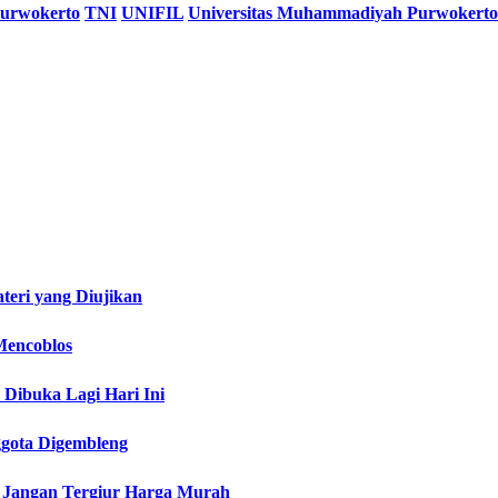
urwokerto
TNI
UNIFIL
Universitas Muhammadiyah Purwokerto
teri yang Diujikan
Mencoblos
Dibuka Lagi Hari Ini
ggota Digembleng
: Jangan Tergiur Harga Murah