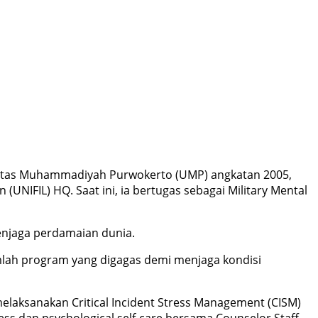
iversitas Muhammadiyah Purwokerto (UMP) angkatan 2005,
(UNIFIL) HQ. Saat ini, ia bertugas sebagai Military Mental
enjaga perdamaian dunia.
mlah program yang digagas demi menjaga kondisi
elaksanakan Critical Incident Stress Management (CISM)
ss dan psychological self-care bersama Counselor Staff