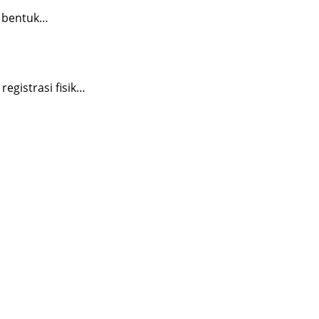
i bentuk…
egistrasi fisik…