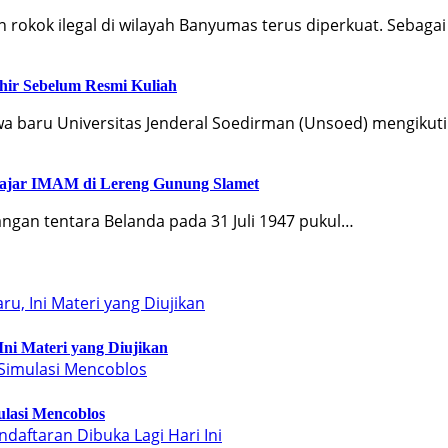
okok ilegal di wilayah Banyumas terus diperkuat. Sebaga
khir Sebelum Resmi Kuliah
baru Universitas Jenderal Soedirman (Unsoed) mengikuti r
lajar IMAM di Lereng Gunung Slamet
ngan tentara Belanda pada 31 Juli 1947 pukul…
ni Materi yang Diujikan
lasi Mencoblos