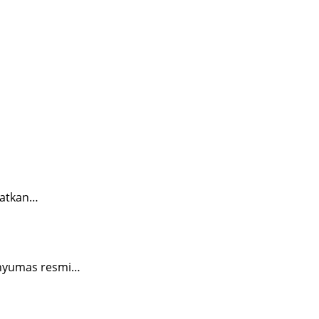
katkan…
anyumas resmi…