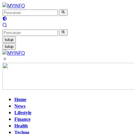
Langsung
ke
konten
tutup
tutup
Home
News
Lifestyle
Finance
Health
Techno