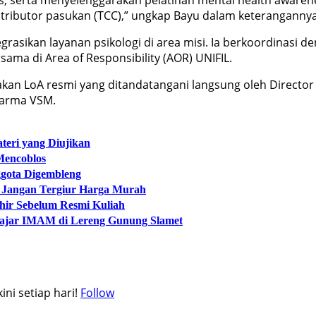
ntributor pasukan (TCC),” ungkap Bayu dalam keterangannya 
rasikan layanan psikologi di area misi. Ia berkoordinasi de
ama di Area of Responsibility (AOR) UNIFIL.
n LoA resmi yang ditandatangani langsung oleh Director o
Sharma VSM.
teri yang Diujikan
Mencoblos
ggota Digembleng
: Jangan Tergiur Harga Murah
khir Sebelum Resmi Kuliah
lajar IMAM di Lereng Gunung Slamet
ni setiap hari!
Follow