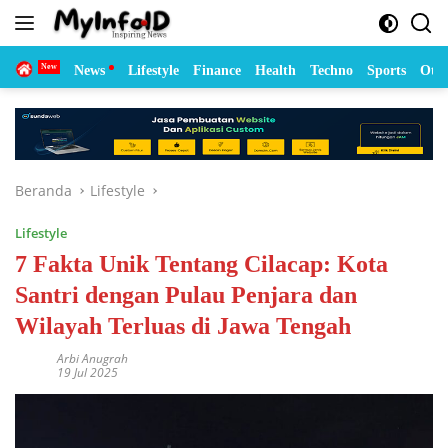
Langsung
ke
konten
Home
News
Lifestyle
Finance
Health
Techno
Sports
Otom
Beranda
Lifestyle
Lifestyle
7 Fakta Unik Tentang Cilacap: Kota
Santri dengan Pulau Penjara dan
Wilayah Terluas di Jawa Tengah
Arbi Anugrah
19 Jul 2025