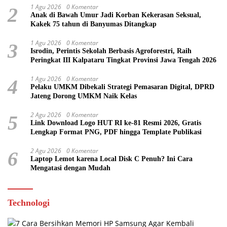
1 Agu 2026
0 Komentar
2
Anak di Bawah Umur Jadi Korban Kekerasan Seksual,
Kakek 75 tahun di Banyumas Ditangkap
1 Agu 2026
0 Komentar
3
Isrodin, Perintis Sekolah Berbasis Agroforestri, Raih
Peringkat III Kalpataru Tingkat Provinsi Jawa Tengah 2026
1 Agu 2026
0 Komentar
4
Pelaku UMKM Dibekali Strategi Pemasaran Digital, DPRD
Jateng Dorong UMKM Naik Kelas
2 Agu 2026
0 Komentar
5
Link Download Logo HUT RI ke-81 Resmi 2026, Gratis
Lengkap Format PNG, PDF hingga Template Publikasi
2 Agu 2026
0 Komentar
6
Laptop Lemot karena Local Disk C Penuh? Ini Cara
Mengatasi dengan Mudah
Technologi