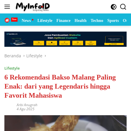
Langsung
ke
konten
Home
News
Lifestyle
Finance
Health
Techno
Sports
Otom
Beranda
Lifestyle
Lifestyle
6 Rekomendasi Bakso Malang Paling
Enak: dari yang Legendaris hingga
Favorit Mahasiswa
Arbi Anugrah
4 Agu 2025