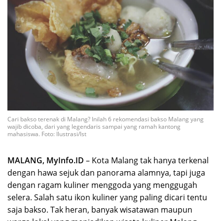
Cari bakso terenak di Malang? Inilah 6 rekomendasi bakso Malang yang
wajib dicoba, dari yang legendaris sampai yang ramah kantong
mahasiswa. Foto: Ilustrasi/Ist
MALANG, MyInfo.ID
– Kota Malang tak hanya terkenal
dengan hawa sejuk dan panorama alamnya, tapi juga
dengan ragam kuliner menggoda yang menggugah
selera. Salah satu ikon kuliner yang paling dicari tentu
saja bakso. Tak heran, banyak wisatawan maupun