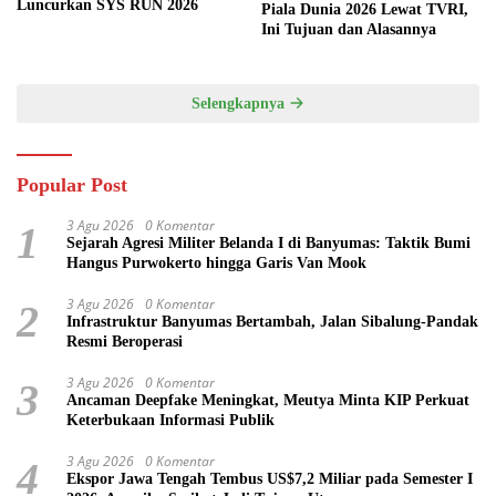
Luncurkan SYS RUN 2026
Piala Dunia 2026 Lewat TVRI,
Ini Tujuan dan Alasannya
Selengkapnya
Popular Post
3 Agu 2026
0 Komentar
1
Sejarah Agresi Militer Belanda I di Banyumas: Taktik Bumi
Hangus Purwokerto hingga Garis Van Mook
3 Agu 2026
0 Komentar
2
Infrastruktur Banyumas Bertambah, Jalan Sibalung-Pandak
Resmi Beroperasi
3 Agu 2026
0 Komentar
3
Ancaman Deepfake Meningkat, Meutya Minta KIP Perkuat
Keterbukaan Informasi Publik
3 Agu 2026
0 Komentar
4
Ekspor Jawa Tengah Tembus US$7,2 Miliar pada Semester I