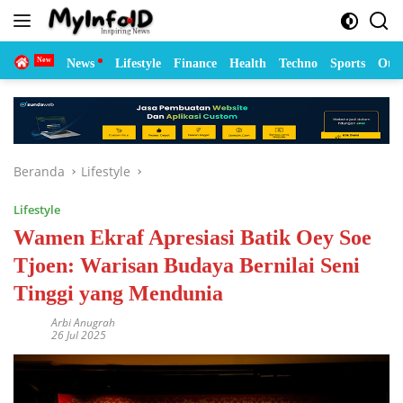
Langsung
ke
konten
Home
News
Lifestyle
Finance
Health
Techno
Sports
Otom
Beranda
Lifestyle
Lifestyle
Wamen Ekraf Apresiasi Batik Oey Soe
Tjoen: Warisan Budaya Bernilai Seni
Tinggi yang Mendunia
Arbi Anugrah
26 Jul 2025