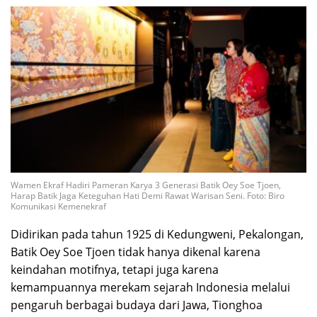
Wamen Ekraf Hadiri Pameran Karya 3 Generasi Batik Oey Soe Tjoen,
Harap Batik Jaga Keteguhan Hati Demi Rawat Warisan Seni. Foto: Biro
Komunikasi Kemenekraf
Didirikan pada tahun 1925 di Kedungweni, Pekalongan,
Batik Oey Soe Tjoen tidak hanya dikenal karena
keindahan motifnya, tetapi juga karena
kemampuannya merekam sejarah Indonesia melalui
pengaruh berbagai budaya dari Jawa, Tionghoa