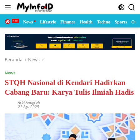
Langsung
ke
konten
Home
News
Lifestyle
Finance
Health
Techno
Sports
Otom
Beranda
News
News
STQH Nasional di Kendari Hadirkan
Cabang Baru: Karya Tulis Ilmiah Hadis
Arbi Anugrah
21 Agu 2025