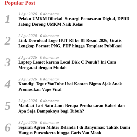
Popular Post
1 Agu 2026
0 Komentar
1
Pelaku UMKM Dibekali Strategi Pemasaran Digital, DPRD
Jateng Dorong UMKM Naik Kelas
2 Agu 2026
0 Komentar
2
Link Download Logo HUT RI ke-81 Resmi 2026, Gratis
Lengkap Format PNG, PDF hingga Template Publikasi
2 Agu 2026
0 Komentar
3
Laptop Lemot karena Local Disk C Penuh? Ini Cara
Mengatasi dengan Mudah
2 Agu 2026
0 Komentar
4
Komdigi Tegur YouTube Usai Konten Bigmo Ajak Anak
Promosikan Vape Viral
3 Agu 2026
0 Komentar
5
Manfaat Lari Satu Jam: Berapa Pembakaran Kalori dan
Apa Saja Dampaknya bagi Tubuh?
3 Agu 2026
0 Komentar
6
Sejarah Agresi Militer Belanda I di Banyumas: Taktik Bumi
Hangus Purwokerto hingga Garis Van Mook