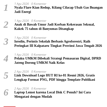
1 Agu 2026
0 Komentar
1
Nyala Flare Kian Redup, Kilang Cilacap Ubah Gas Buangan
Jadi Energi
1 Agu 2026
0 Komentar
2
Anak di Bawah Umur Jadi Korban Kekerasan Seksual,
Kakek 75 tahun di Banyumas Ditangkap
1 Agu 2026
0 Komentar
3
Isrodin, Perintis Sekolah Berbasis Agroforestri, Raih
Peringkat III Kalpataru Tingkat Provinsi Jawa Tengah 2026
1 Agu 2026
0 Komentar
4
Pelaku UMKM Dibekali Strategi Pemasaran Digital, DPRD
Jateng Dorong UMKM Naik Kelas
2 Agu 2026
0 Komentar
5
Link Download Logo HUT RI ke-81 Resmi 2026, Gratis
Lengkap Format PNG, PDF hingga Template Publikasi
2 Agu 2026
0 Komentar
6
Laptop Lemot karena Local Disk C Penuh? Ini Cara
Mengatasi dengan Mudah