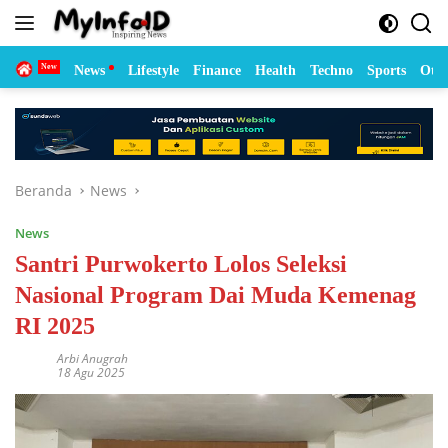
Langsung
ke
konten
Home
News
Lifestyle
Finance
Health
Techno
Sports
Otom
Beranda
News
News
Santri Purwokerto Lolos Seleksi
Nasional Program Dai Muda Kemenag
RI 2025
Arbi Anugrah
18 Agu 2025