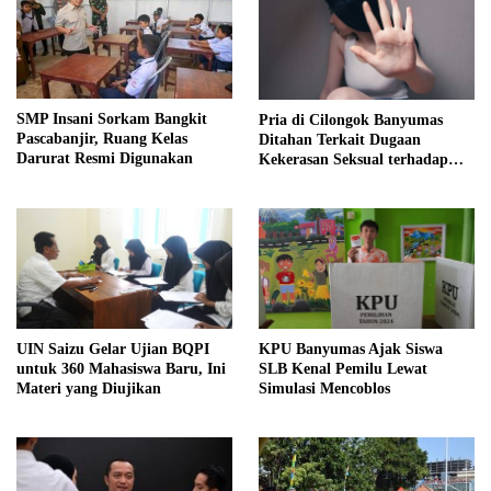
SMP Insani Sorkam Bangkit
Pria di Cilongok Banyumas
Pascabanjir, Ruang Kelas
Ditahan Terkait Dugaan
Darurat Resmi Digunakan
Kekerasan Seksual terhadap
Perempuan
UIN Saizu Gelar Ujian BQPI
KPU Banyumas Ajak Siswa
untuk 360 Mahasiswa Baru, Ini
SLB Kenal Pemilu Lewat
Materi yang Diujikan
Simulasi Mencoblos