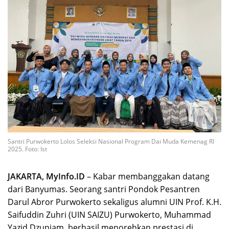
Santri Purwokerto Lolos Seleksi Nasional Program Dai Muda Kemenag RI
2025. Foto: Ist
JAKARTA, MyInfo.ID
– Kabar membanggakan datang
dari Banyumas. Seorang santri Pondok Pesantren
Darul Abror Purwokerto sekaligus alumni UIN Prof. K.H.
Saifuddin Zuhri (UIN SAIZU) Purwokerto, Muhammad
Yazid Dzuniam, berhasil menorehkan prestasi di