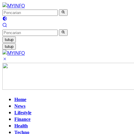
Langsung
ke
konten
tutup
tutup
Home
News
Lifestyle
Finance
Health
Techno