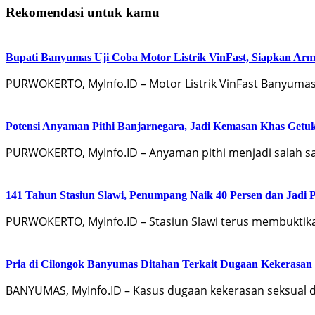
Rekomendasi untuk kamu
Bupati Banyumas Uji Coba Motor Listrik VinFast, Siapkan Arm
PURWOKERTO, MyInfo.ID – Motor Listrik VinFast Banyumas
Potensi Anyaman Pithi Banjarnegara, Jadi Kemasan Khas Getu
PURWOKERTO, MyInfo.ID – Anyaman pithi menjadi salah sa
141 Tahun Stasiun Slawi, Penumpang Naik 40 Persen dan Jadi
PURWOKERTO, MyInfo.ID – Stasiun Slawi terus membuktik
Pria di Cilongok Banyumas Ditahan Terkait Dugaan Kekerasan
BANYUMAS, MyInfo.ID – Kasus dugaan kekerasan seksual d