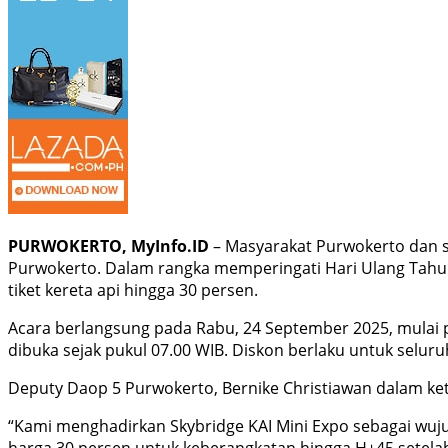
PURWOKERTO, MyInfo.ID
– Masyarakat Purwokerto dan s
Purwokerto. Dalam rangka memperingati Hari Ulang Tahun
tiket kereta api hingga 30 persen.
Acara berlangsung pada Rabu, 24 September 2025, mulai p
dibuka sejak pukul 07.00 WIB. Diskon berlaku untuk seluru
Deputy Daop 5 Purwokerto, Bernike Christiawan dalam ket
“Kami menghadirkan Skybridge KAI Mini Expo sebagai wuju
harga 30 persen untuk keberangkatan hingga H+45 setelah