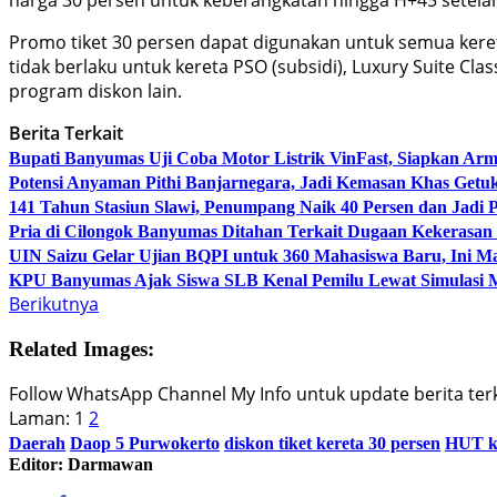
Promo tiket 30 persen dapat digunakan untuk semua keret
tidak berlaku untuk kereta PSO (subsidi), Luxury Suite Cla
program diskon lain.
Berita Terkait
Bupati Banyumas Uji Coba Motor Listrik VinFast, Siapkan Arm
Potensi Anyaman Pithi Banjarnegara, Jadi Kemasan Khas Getu
141 Tahun Stasiun Slawi, Penumpang Naik 40 Persen dan Jadi
Pria di Cilongok Banyumas Ditahan Terkait Dugaan Kekerasan
UIN Saizu Gelar Ujian BQPI untuk 360 Mahasiswa Baru, Ini Ma
KPU Banyumas Ajak Siswa SLB Kenal Pemilu Lewat Simulasi 
Berikutnya
Related Images:
Follow WhatsApp Channel My Info untuk update berita terki
Laman:
1
2
Daerah
Daop 5 Purwokerto
diskon tiket kereta 30 persen
HUT k
Editor: Darmawan