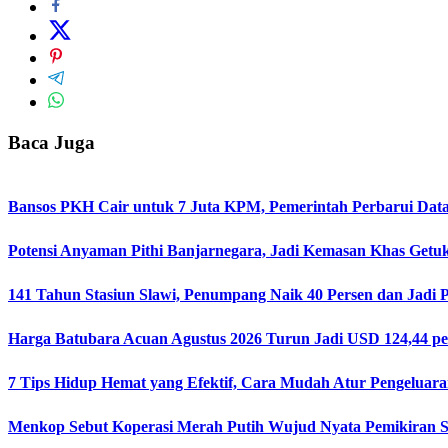
Baca Juga
Bansos PKH Cair untuk 7 Juta KPM, Pemerintah Perbarui Data
Potensi Anyaman Pithi Banjarnegara, Jadi Kemasan Khas Getu
141 Tahun Stasiun Slawi, Penumpang Naik 40 Persen dan Jadi
Harga Batubara Acuan Agustus 2026 Turun Jadi USD 124,44 pe
7 Tips Hidup Hemat yang Efektif, Cara Mudah Atur Pengeluar
Menkop Sebut Koperasi Merah Putih Wujud Nyata Pemikiran 