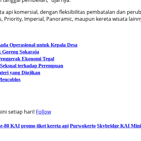
a api komersial, dengan fleksibilitas pembatalan dan peru
ss, Priority, Imperial, Panoramic, maupun kereta wisata lain
ada Operasional untuk Kepala Desa
k Goreng Sokaraja
 Penggerak Ekonomi Tegal
 Seksual terhadap Perempuan
teri yang Diujikan
Mencoblos
ni setiap hari!
Follow
e-80 KAI
promo tiket kereta api
Purwokerto
Skybridge KAI Min