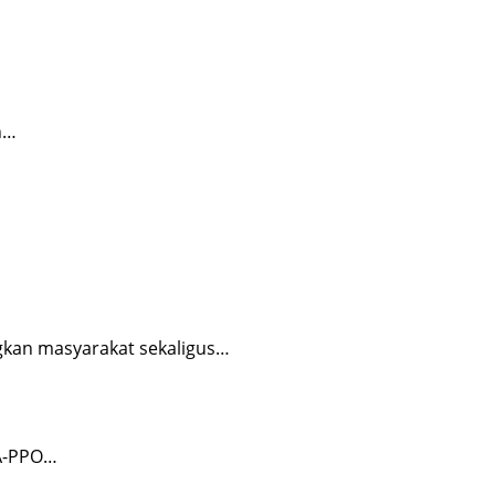
n…
gkan masyarakat sekaligus…
PA-PPO…