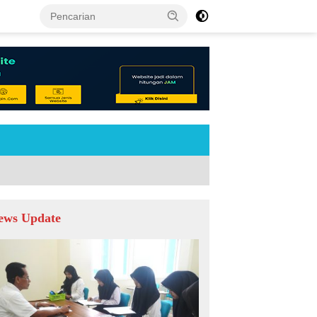
tutup
ews Update