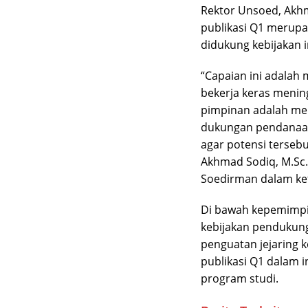
Rektor Unsoed, Akh
publikasi Q1 merupa
didukung kebijakan 
“Capaian ini adalah 
bekerja keras mening
pimpinan adalah mem
dukungan pendanaan,
agar potensi tersebu
Akhmad Sodiq, M.Sc.A
Soedirman dalam ket
Di bawah kepemimpi
kebijakan pendukung
penguatan jejaring ko
publikasi Q1 dalam i
program studi.