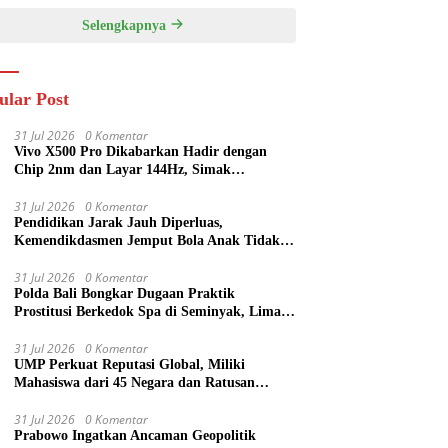
Selengkapnya
ular Post
31 Jul 2026
0 Komentar
Vivo X500 Pro Dikabarkan Hadir dengan
Chip 2nm dan Layar 144Hz, Simak
Spesifikasi Terbarunya
31 Jul 2026
0 Komentar
Pendidikan Jarak Jauh Diperluas,
Kemendikdasmen Jemput Bola Anak Tidak
Sekolah
31 Jul 2026
0 Komentar
Polda Bali Bongkar Dugaan Praktik
Prostitusi Berkedok Spa di Seminyak, Lima
Orang Diamankan
31 Jul 2026
0 Komentar
UMP Perkuat Reputasi Global, Miliki
Mahasiswa dari 45 Negara dan Ratusan
Publikasi Scopus
31 Jul 2026
0 Komentar
Prabowo Ingatkan Ancaman Geopolitik