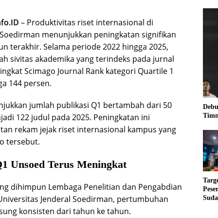
fo.ID
– Produktivitas riset internasional di
l Soedirman menunjukkan peningkatan signifikan
n terakhir. Selama periode 2022 hingga 2025,
iah sivitas akademika yang terindeks pada jurnal
ingkat Scimago Journal Rank kategori Quartile 1
ga 144 persen.
jukkan jumlah publikasi Q1 bertambah dari 50
Debu
Timn
adi 122 judul pada 2025. Peningkatan ini
n rekam jejak riset internasional kampus yang
o tersebut.
Q1 Unsoed Terus Meningkat
Targ
ang dihimpun Lembaga Penelitian dan Pengabdian
Pese
Universitas Jenderal Soedirman, pertumbuhan
Suda
RUN
sung konsisten dari tahun ke tahun.