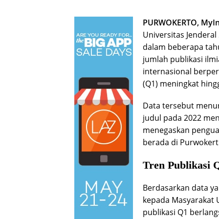
PURWOKERTO, MyIn
Universitas Jendera
dalam beberapa tahu
jumlah publikasi ilm
internasional berper
(Q1) meningkat hing
Data tersebut menun
judul pada 2022 menj
menegaskan penguata
berada di Purwokert
Tren Publikasi 
Berdasarkan data y
kepada Masyarakat 
publikasi Q1 berlang