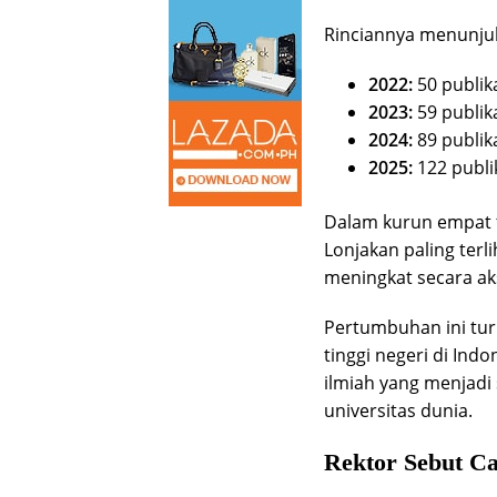
Rinciannya menunjuk
2022:
50 publik
2023:
59 publik
2024:
89 publik
2025:
122 publi
Dalam kurun empat t
Lonjakan paling terli
meningkat secara aks
Pertumbuhan ini tur
tinggi negeri di Ind
ilmiah yang menjadi
universitas dunia.
Rektor Sebut Ca