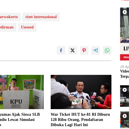
urwokerto
riset internasional
oedirman
Unsoed
28 Ap
Vide
Terp
War Ticket HUT ke-81 RI Diburu
umas Ajak Siswa SLB
128 Ribu Orang, Pendaftaran
ilu Lewat Simulasi
Dibuka Lagi Hari Ini
s