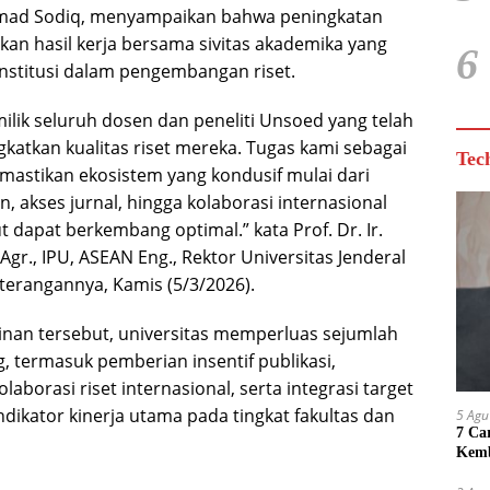
mad Sodiq, menyampaikan bahwa peningkatan
kan hasil kerja bersama sivitas akademika yang
6
institusi dalam pengembangan riset.
milik seluruh dosen dan peneliti Unsoed yang telah
katkan kualitas riset mereka. Tugas kami sebagai
Tec
astikan ekosistem yang kondusif mulai dari
 akses jurnal, hingga kolaborasi internasional
t dapat berkembang optimal.” kata Prof. Dr. Ir.
gr., IPU, ASEAN Eng., Rektor Universitas Jenderal
erangannya, Kamis (5/3/2026).
nan tersebut, universitas memperluas sejumlah
, termasuk pemberian insentif publikasi,
laborasi riset internasional, serta integrasi target
ndikator kinerja utama pada tingkat fakultas dan
5 Agu
7 Ca
Kemb