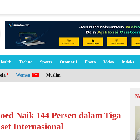
Health
Techno
Sports
Otomotif
Photo
Video
Indeks
ola
Women
Muslim
N
soed Naik 144 Persen dalam Tiga
set Internasional