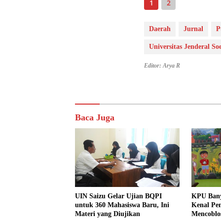
1
2
Daerah
Jurnal
P
Universitas Jenderal S
Editor: Arya R
Baca Juga
UIN Saizu Gelar Ujian BQPI
KPU Bany
untuk 360 Mahasiswa Baru, Ini
Kenal Pem
Materi yang Diujikan
Mencoblo