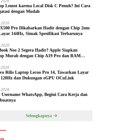
 2026
op Lemot karena Local Disk C Penuh? Ini Cara
atasi dengan Mudah
l 2026
 X500 Pro Dikabarkan Hadir dengan Chip 2nm
Layar 144Hz, Simak Spesifikasi Terbarunya
l 2026
ook Neo 2 Segera Hadir? Apple Siapkan
op Murah dengan Chip A19 Pro dan RAM
h Besar
l 2026
vo Rilis Laptop Lecoo Pro 14, Tawarkan Layar
 120Hz dan Dukungan eGPU OCuLink
l 2026
r Username WhatsApp, Begini Cara Kerja dan
buatnya
Selengkapnya
eo