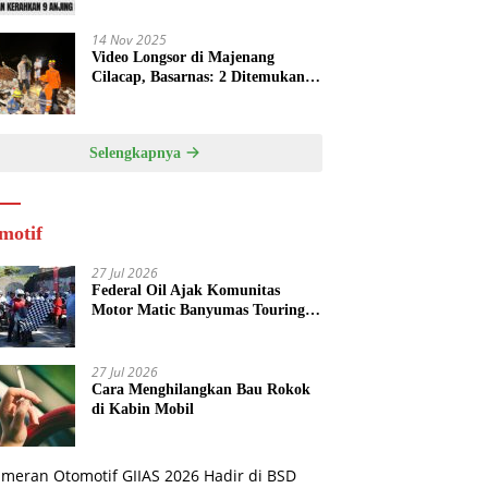
14 Nov 2025
Video Longsor di Majenang
Cilacap, Basarnas: 2 Ditemukan
Tewas, 21 Orang dalam Pencarian
Selengkapnya
motif
27 Jul 2026
Federal Oil Ajak Komunitas
Motor Matic Banyumas Touring
Baturraden, Edukasi Cegah Mesin
Overheat
27 Jul 2026
Cara Menghilangkan Bau Rokok
di Kabin Mobil