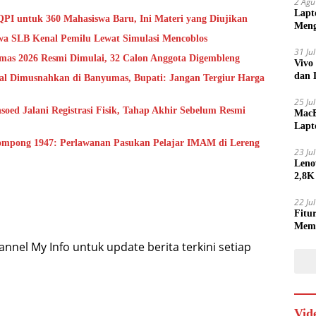
2 Agu
Lapt
QPI untuk 360 Mahasiswa Baru, Ini Materi yang Diujikan
Meng
a SLB Kenal Pemilu Lewat Simulasi Mencoblos
31 Ju
mas 2026 Resmi Dimulai, 32 Calon Anggota Digembleng
Vivo
dan 
gal Dimusnahkan di Banyumas, Bupati: Jangan Tergiur Harga
25 Ju
oed Jalani Registrasi Fisik, Tahap Akhir Sebelum Resmi
MacB
Lapt
Lebi
ompong 1947: Perlawanan Pasukan Pelajar IMAM di Lereng
23 Ju
Leno
2,8K
22 Ju
Fitu
Mem
nel My Info untuk update berita terkini setiap
Vid