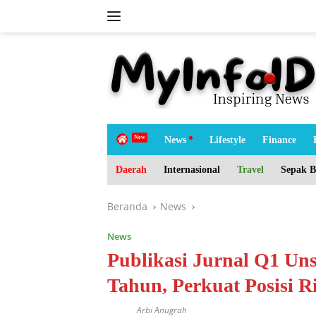
Langsung
ke
konten
tutup
H
News
Lifestyle
Finance
o
m
Daerah
Internasional
Travel
Sepak B
e
Beranda
News
News
Publikasi Jurnal Q1 Un
Tahun, Perkuat Posisi Ri
Arbi Anugrah