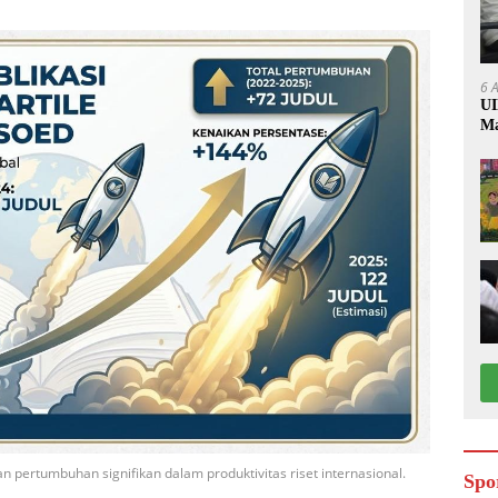
6 
UI
Ma
 pertumbuhan signifikan dalam produktivitas riset internasional.
Spo