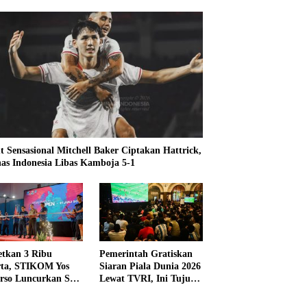
t Sensasional Mitchell Baker Ciptakan Hattrick,
as Indonesia Libas Kamboja 5-1
etkan 3 Ribu
Pemerintah Gratiskan
rta, STIKOM Yos
Siaran Piala Dunia 2026
rso Luncurkan SYS
Lewat TVRI, Ini Tujuan
 2026
dan Alasannya