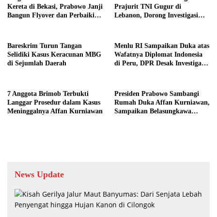
Kereta di Bekasi, Prabowo Janji
Prajurit TNI Gugur di
Bangun Flyover dan Perbaiki
Lebanon, Dorong Investigasi
Lintasan
Internasional
Bareskrim Turun Tangan
Menlu RI Sampaikan Duka atas
Selidiki Kasus Keracunan MBG
Wafatnya Diplomat Indonesia
di Sejumlah Daerah
di Peru, DPR Desak Investigasi
Tuntas
7 Anggota Brimob Terbukti
Presiden Prabowo Sambangi
Langgar Prosedur dalam Kasus
Rumah Duka Affan Kurniawan,
Meninggalnya Affan Kurniawan
Sampaikan Belasungkawa
Langsung
News Update