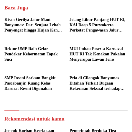
Baca Juga
Kisah Gerilya Jalur Maut
Jelang Libur Panjang HUT RI,
Banyumas: Dari Senjata Lebah
KAI Daop 5 Purwokerto
Penyengat hingga Hujan Kanon
Perketat Pengawasan Jalur
di Cilongok
Kereta
Rektor UMP Raih Gelar
MUI Imbau Peserta Karnaval
Pendekar Kehormatan Tapak
HUT RI Tak Kenakan Pakaian
Suci
Menyerupai Lawan Jenis
SMP Insani Sorkam Bangkit
Pria di Cilongok Banyumas
Pascabanjir, Ruang Kelas
Ditahan Terkait Dugaan
Darurat Resmi Digunakan
Kekerasan Seksual terhadap
Perempuan
Rekomendasi untuk kamu
Jenguk Korban Kecelakaan
Pemerintah Berduka Tiga