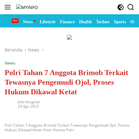
Langsung
ke
konten
Home
News
Lifestyle
Finance
Health
Techno
Sports
Otom
Beranda
News
News
Polri Tahan 7 Anggota Brimob Terkait
Tewasnya Pengemudi Ojol, Proses
Hukum Dikawal Ketat
Arbi Anugrah
29 Agu 2025
Polri Tahan 7 Anggota Brimob Terkait Tewasnya Pengemudi Ojol, Proses
Hukum Dikawal Ketat. Foto: Humas Polri