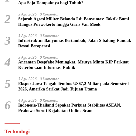
Apa Saja Dampaknya bagi Tubuh?
3 Agu 2026
0 Komentar
2
Sejarah Agresi Militer Belanda I di Banyumas: Taktik Bumi
Hangus Purwokerto hingga Garis Van Mook
3 Agu 2026
0 Komentar
3
Infrastruktur Banyumas Bertambah, Jalan Sibalung-Pandak
Resmi Beroperasi
3 Agu 2026
0 Komentar
4
Ancaman Deepfake Meningkat, Meutya Minta KIP Perkuat
Keterbukaan Informasi Publik
3 Agu 2026
0 Komentar
5
Ekspor Jawa Tengah Tembus US$7,2 Miliar pada Semester I
2026, Amerika Serikat Jadi Tujuan Utama
4 Agu 2026
0 Komentar
6
Indonesia-Thailand Sepakat Perkuat Stabilitas ASEAN,
Prabowo Soroti Kejahatan Online Scam
Technologi