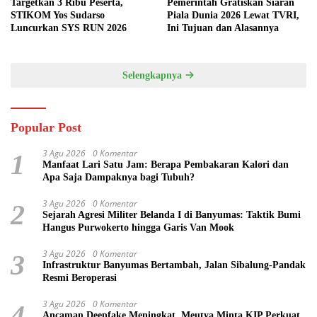
Targetkan 3 Ribu Peserta,
Pemerintah Gratiskan Siaran
STIKOM Yos Sudarso
Piala Dunia 2026 Lewat TVRI,
Luncurkan SYS RUN 2026
Ini Tujuan dan Alasannya
Selengkapnya
Popular Post
3 Agu 2026
0 Komentar
1
Manfaat Lari Satu Jam: Berapa Pembakaran Kalori dan
Apa Saja Dampaknya bagi Tubuh?
3 Agu 2026
0 Komentar
2
Sejarah Agresi Militer Belanda I di Banyumas: Taktik Bumi
Hangus Purwokerto hingga Garis Van Mook
3 Agu 2026
0 Komentar
3
Infrastruktur Banyumas Bertambah, Jalan Sibalung-Pandak
Resmi Beroperasi
3 Agu 2026
0 Komentar
4
Ancaman Deepfake Meningkat, Meutya Minta KIP Perkuat