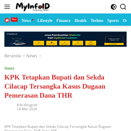
Langsung
ke
konten
Home
News
Lifestyle
Finance
Health
Techno
Sports
Otom
Beranda
News
News
KPK Tetapkan Bupati dan Sekda
Cilacap Tersangka Kasus Dugaan
Pemerasan Dana THR
Arbi Anugrah
14 Mar 2026
KPK Tetapkan Bupati dan Sekda Cilacap Tersangka Kasus Dugaan
Pemerasan Dana THR. Foto: KPK