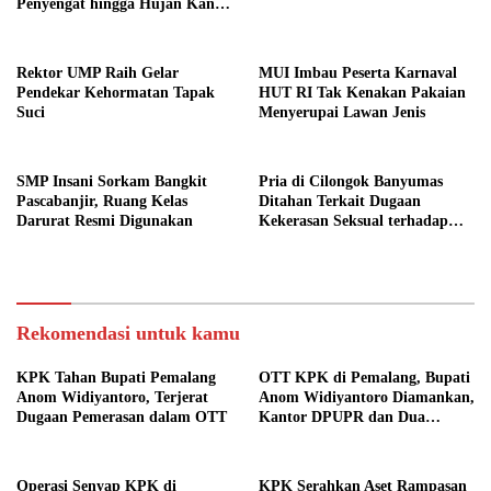
Penyengat hingga Hujan Kanon
di Cilongok
Rektor UMP Raih Gelar
MUI Imbau Peserta Karnaval
Pendekar Kehormatan Tapak
HUT RI Tak Kenakan Pakaian
Suci
Menyerupai Lawan Jenis
SMP Insani Sorkam Bangkit
Pria di Cilongok Banyumas
Pascabanjir, Ruang Kelas
Ditahan Terkait Dugaan
Darurat Resmi Digunakan
Kekerasan Seksual terhadap
Perempuan
Rekomendasi untuk kamu
KPK Tahan Bupati Pemalang
OTT KPK di Pemalang, Bupati
Anom Widiyantoro, Terjerat
Anom Widiyantoro Diamankan,
Dugaan Pemerasan dalam OTT
Kantor DPUPR dan Dua
Rumah Disegel
Operasi Senyap KPK di
KPK Serahkan Aset Rampasan