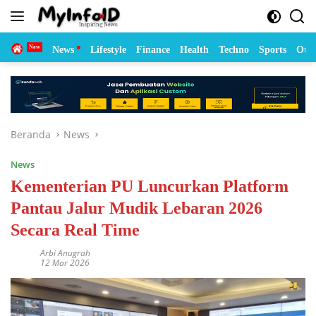
Langsung
ke
konten
Home
News
Lifestyle
Finance
Health
Techno
Sports
Otom
Beranda
News
News
Kementerian PU Luncurkan Platform
Pantau Jalur Mudik Lebaran 2026
Secara Real Time
Arbi Anugrah
12 Mar 2026