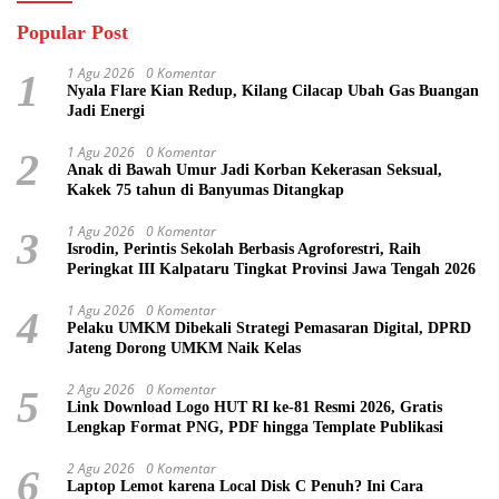
Popular Post
1 Agu 2026
0 Komentar
1
Nyala Flare Kian Redup, Kilang Cilacap Ubah Gas Buangan
Jadi Energi
1 Agu 2026
0 Komentar
2
Anak di Bawah Umur Jadi Korban Kekerasan Seksual,
Kakek 75 tahun di Banyumas Ditangkap
1 Agu 2026
0 Komentar
3
Isrodin, Perintis Sekolah Berbasis Agroforestri, Raih
Peringkat III Kalpataru Tingkat Provinsi Jawa Tengah 2026
1 Agu 2026
0 Komentar
4
Pelaku UMKM Dibekali Strategi Pemasaran Digital, DPRD
Jateng Dorong UMKM Naik Kelas
2 Agu 2026
0 Komentar
5
Link Download Logo HUT RI ke-81 Resmi 2026, Gratis
Lengkap Format PNG, PDF hingga Template Publikasi
2 Agu 2026
0 Komentar
6
Laptop Lemot karena Local Disk C Penuh? Ini Cara