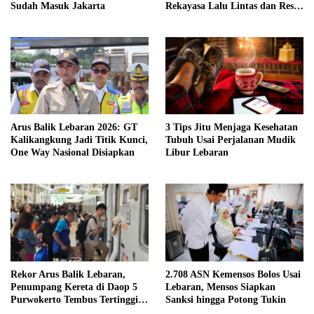
Sudah Masuk Jakarta
Rekayasa Lalu Lintas dan Rest
Area Alternatif
Arus Balik Lebaran 2026: GT
3 Tips Jitu Menjaga Kesehatan
Kalikangkung Jadi Titik Kunci,
Tubuh Usai Perjalanan Mudik
One Way Nasional Disiapkan
Libur Lebaran
Rekor Arus Balik Lebaran,
2.708 ASN Kemensos Bolos Usai
Penumpang Kereta di Daop 5
Lebaran, Mensos Siapkan
Purwokerto Tembus Tertinggi
Sanksi hingga Potong Tukin
Sepanjang Sejarah