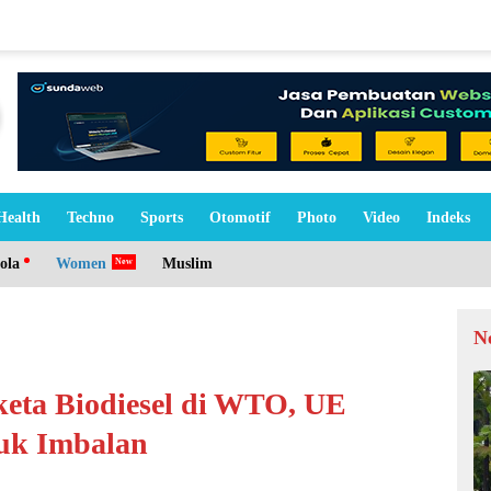
Health
Techno
Sports
Otomotif
Photo
Video
Indeks
ola
Women
Muslim
N
eta Biodiesel di WTO, UE
uk Imbalan