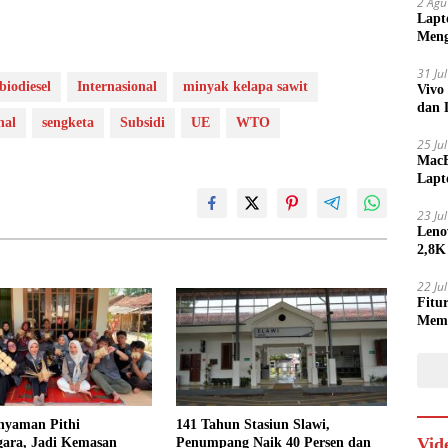
2 Agu
Lapt
Meng
31 Ju
biodiesel
Internasional
minyak kelapa sawit
Vivo
dan 
nal
sengketa
Subsidi
UE
WTO
25 Ju
MacB
Lapt
Lebi
23 Ju
Leno
2,8K
22 Ju
Fitu
Mem
nyaman Pithi
141 Tahun Stasiun Slawi,
Vid
gara, Jadi Kemasan
Penumpang Naik 40 Persen dan