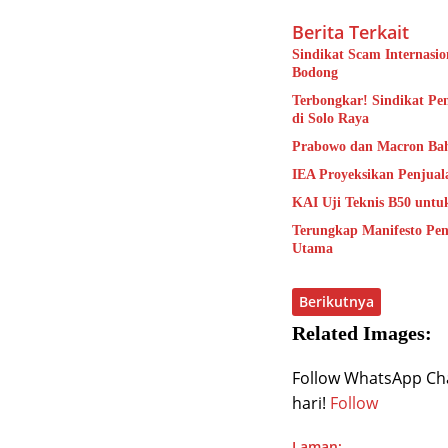
Berita Terkait
Sindikat Scam Internasi
Bodong
Terbongkar! Sindikat Pen
di Solo Raya
Prabowo dan Macron Ba
IEA Proyeksikan Penjual
KAI Uji Teknis B50 untu
Terungkap Manifesto Pen
Utama
Berikutnya
Related Images:
Follow WhatsApp Chan
hari!
Follow
Laman: