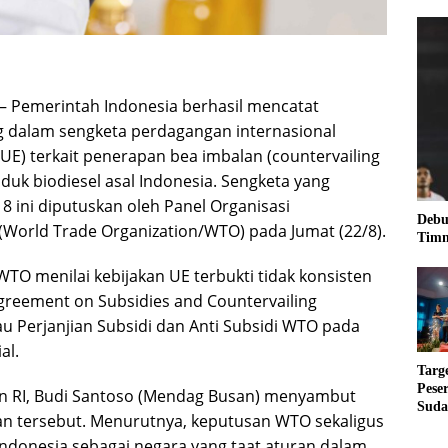
– Pemerintah Indonesia berhasil mencatat
 dalam sengketa perdagangan internasional
UE) terkait penerapan bea imbalan (countervailing
duk biodiesel asal Indonesia. Sengketa yang
8 ini diputuskan oleh Panel Organisasi
Debu
World Trade Organization/WTO) pada Jumat (22/8).
Timn
TO menilai kebijakan UE terbukti tidak konsisten
reement on Subsidies and Countervailing
u Perjanjian Subsidi dan Anti Subsidi WTO pada
al.
Targ
Pese
n RI, Budi Santoso (Mendag Busan) menyambut
Suda
an tersebut. Menurutnya, keputusan WTO sekaligus
RUN
ndonesia sebagai negara yang taat aturan dalam