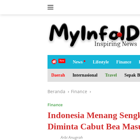
Langsung
ke
konten
tutup
H
News
Lifestyle
Finance
o
m
Daerah
Internasional
Travel
Sepak B
e
Beranda
Finance
Finance
Indonesia Menang Sengk
Diminta Cabut Bea Mas
Arbi Anugrah