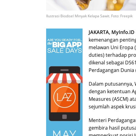
Ilustrasi Biodisel Minyak Kelapa Sawit. Foto: Freepik
JAKARTA, MyInfo.ID
kemenangan penting
melawan Uni Eropa (
duties) terhadap pro
dikenal sebagai DS61
Perdagangan Dunia (
Dalam putusannya, W
dengan ketentuan Ag
Measures (ASCM) ata
sejumlah aspek krusi
Menteri Perdaganga
gembira hasil putus
memperkuat posisi I