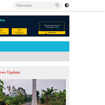
tutup
ews Update