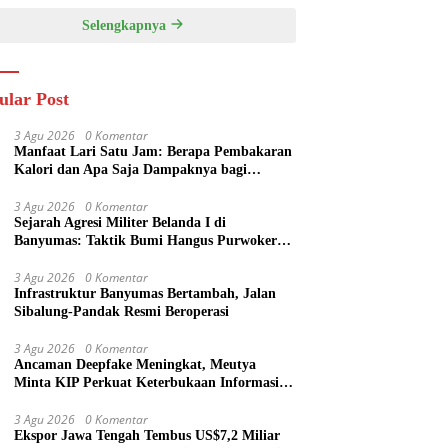
Selengkapnya
ular Post
3 Agu 2026
0 Komentar
Manfaat Lari Satu Jam: Berapa Pembakaran
Kalori dan Apa Saja Dampaknya bagi
Tubuh?
3 Agu 2026
0 Komentar
Sejarah Agresi Militer Belanda I di
Banyumas: Taktik Bumi Hangus Purwokerto
hingga Garis Van Mook
3 Agu 2026
0 Komentar
Infrastruktur Banyumas Bertambah, Jalan
Sibalung-Pandak Resmi Beroperasi
3 Agu 2026
0 Komentar
Ancaman Deepfake Meningkat, Meutya
Minta KIP Perkuat Keterbukaan Informasi
Publik
3 Agu 2026
0 Komentar
Ekspor Jawa Tengah Tembus US$7,2 Miliar