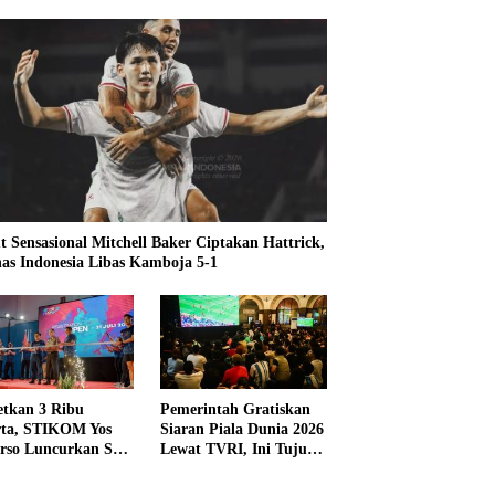
t Sensasional Mitchell Baker Ciptakan Hattrick,
as Indonesia Libas Kamboja 5-1
etkan 3 Ribu
Pemerintah Gratiskan
rta, STIKOM Yos
Siaran Piala Dunia 2026
rso Luncurkan SYS
Lewat TVRI, Ini Tujuan
 2026
dan Alasannya