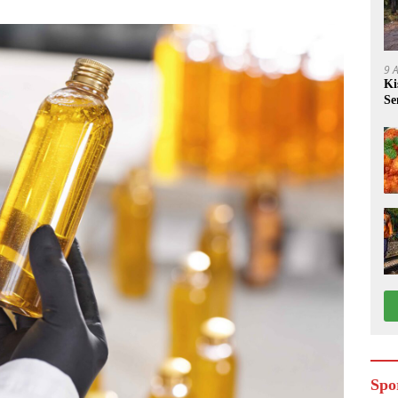
9 
Ki
Se
di
Spo