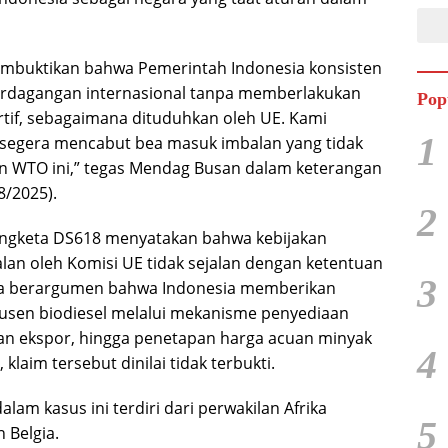
mbuktikan bahwa Pemerintah Indonesia konsisten
rdagangan internasional tanpa memberlakukan
Pop
rtif, sebagaimana dituduhkan oleh UE. Kami
1
segera mencabut bea masuk imbalan yang tidak
n WTO ini,” tegas Mendag Busan dalam keterangan
8/2025).
2
ngketa DS618 menyatakan bahwa kebijakan
an oleh Komisi UE tidak sejalan dengan ketentuan
3
a berargumen bahwa Indonesia memberikan
usen biodiesel melalui mekanisme penyediaan
an ekspor, hingga penetapan harga acuan minyak
4
klaim tersebut dinilai tidak terbukti.
am kasus ini terdiri dari perwakilan Afrika
5
 Belgia.