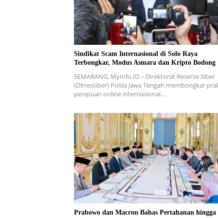
Sindikat Scam Internasional di Solo Raya
Terbongkar, Modus Asmara dan Kripto Bodong
SEMARANG, MyInfo.ID – Direktorat Reserse Siber
(Ditressiber) Polda Jawa Tengah membongkar pra
penipuan online internasional…
Prabowo dan Macron Bahas Pertahanan hingga