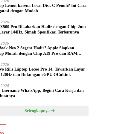
 2026
op Lemot karena Local Disk C Penuh? Ini Cara
atasi dengan Mudah
l 2026
 X500 Pro Dikabarkan Hadir dengan Chip 2nm
Layar 144Hz, Simak Spesifikasi Terbarunya
l 2026
ook Neo 2 Segera Hadir? Apple Siapkan
op Murah dengan Chip A19 Pro dan RAM
h Besar
l 2026
vo Rilis Laptop Lecoo Pro 14, Tawarkan Layar
 120Hz dan Dukungan eGPU OCuLink
l 2026
r Username WhatsApp, Begini Cara Kerja dan
buatnya
Selengkapnya
eo