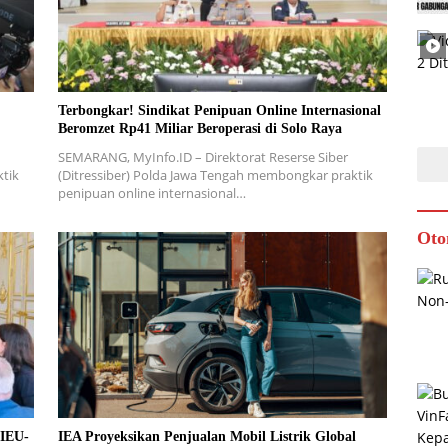
Terbongkar! Sindikat Penipuan Online Internasional
Beromzet Rp41 Miliar Beroperasi di Solo Raya
SEMARANG, MyInfo.ID – Direktorat Reserse Siber
ktik
(Ditressiber) Polda Jawa Tengah membongkar praktik
penipuan online internasional…
Oto
 IEU-
IEA Proyeksikan Penjualan Mobil Listrik Global