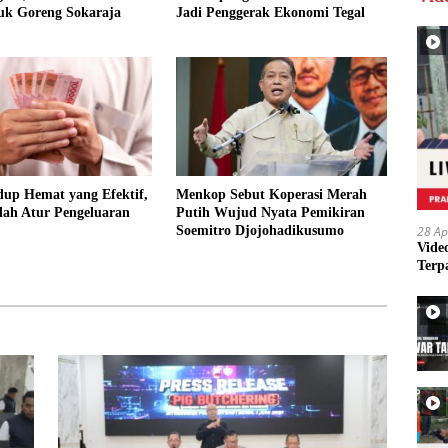
uk Goreng Sokaraja
Jadi Penggerak Ekonomi Tegal
dup Hemat yang Efektif,
Menkop Sebut Koperasi Merah
ah Atur Pengeluaran
Putih Wujud Nyata Pemikiran
Soemitro Djojohadikusumo
28 Ap
Vide
Terp