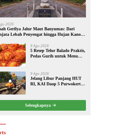
Agu 2026
sah Gerilya Jalur Maut Banyumas: Dari
njata Lebah Penyengat hingga Hujan Kanon
 Cilongok
9 Agu 2026
5 Resep Telur Balado Praktis,
Pedas Gurih untuk Menu
Harian
9 Agu 2026
Jelang Libur Panjang HUT
RI, KAI Daop 5 Purwokerto
Perketat Pengawasan Jalur
Kereta
Selengkapnya
rts