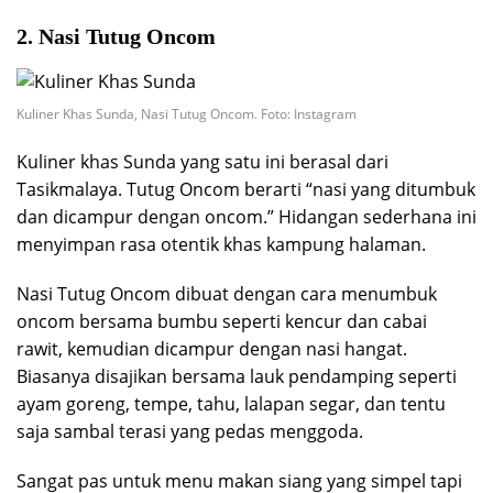
2. Nasi Tutug Oncom
Kuliner Khas Sunda, Nasi Tutug Oncom. Foto: Instagram
Kuliner khas Sunda yang satu ini berasal dari
Tasikmalaya. Tutug Oncom berarti “nasi yang ditumbuk
dan dicampur dengan oncom.” Hidangan sederhana ini
menyimpan rasa otentik khas kampung halaman.
Nasi Tutug Oncom dibuat dengan cara menumbuk
oncom bersama bumbu seperti kencur dan cabai
rawit, kemudian dicampur dengan nasi hangat.
Biasanya disajikan bersama lauk pendamping seperti
ayam goreng, tempe, tahu, lalapan segar, dan tentu
saja sambal terasi yang pedas menggoda.
Sangat pas untuk menu makan siang yang simpel tapi