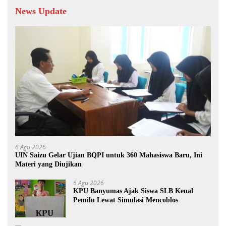
News Update
6 Agu 2026
UIN Saizu Gelar Ujian BQPI untuk 360 Mahasiswa Baru, Ini
Materi yang Diujikan
6 Agu 2026
KPU Banyumas Ajak Siswa SLB Kenal
Pemilu Lewat Simulasi Mencoblos