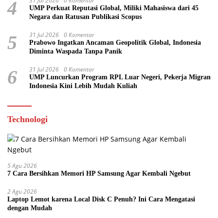
31 Jul 2026
0 Komentar
4
UMP Perkuat Reputasi Global, Miliki Mahasiswa dari 45
Negara dan Ratusan Publikasi Scopus
31 Jul 2026
0 Komentar
5
Prabowo Ingatkan Ancaman Geopolitik Global, Indonesia
Diminta Waspada Tanpa Panik
31 Jul 2026
0 Komentar
6
UMP Luncurkan Program RPL Luar Negeri, Pekerja Migran
Indonesia Kini Lebih Mudah Kuliah
Technologi
5 Agu 2026
7 Cara Bersihkan Memori HP Samsung Agar Kembali Ngebut
2 Agu 2026
Laptop Lemot karena Local Disk C Penuh? Ini Cara Mengatasi
dengan Mudah