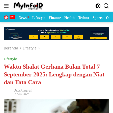
Langsung
ke
konten
Home
News
Lifestyle
Finance
Health
Techno
Sports
Otom
Beranda
Lifestyle
Lifestyle
Waktu Shalat Gerhana Bulan Total 7
September 2025: Lengkap dengan Niat
dan Tata Cara
Arbi Anugrah
7 Sep 2025