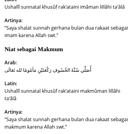
Ushallî sunnatal khusûf rak‘ataini imâman lillâhi ta‘âlâ
Artinya:
“Saya shalat sunnah gerhana bulan dua rakaat sebagai
imam karena Allah swt.”
Niat sebagai Makmum
Arab:
أُصَلِّي سُنَّةَ الخُسُوفِ رَكْعَتَيْنِ مَأمُومًا لله تَعَالَى
Latin:
Ushallî sunnatal khusûf rak‘ataini makmûman lillâhi
ta‘âlâ
Artinya:
“Saya shalat sunnah gerhana bulan dua rakaat sebagai
makmum karena Allah swt.”