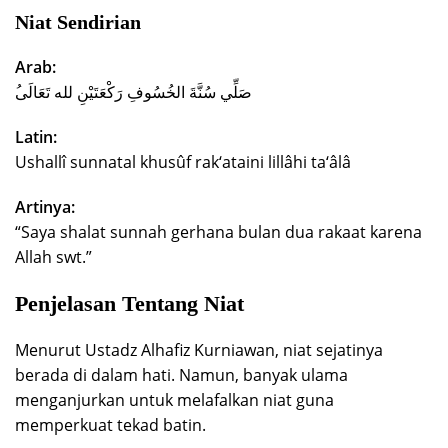
Niat Sendirian
Arab:
ُصَلِّي سُنَّةَ الخُسُوفِ رَكْعَتَيْنِ لله تَعَالَى
Latin:
Ushallî sunnatal khusûf rak‘ataini lillâhi ta‘âlâ
Artinya:
“Saya shalat sunnah gerhana bulan dua rakaat karena
Allah swt.”
Penjelasan Tentang Niat
Menurut Ustadz Alhafiz Kurniawan, niat sejatinya
berada di dalam hati. Namun, banyak ulama
menganjurkan untuk melafalkan niat guna
memperkuat tekad batin.