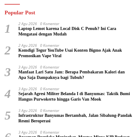
Popular Post
2 Agu 2026
0 Komentar
1
Laptop Lemot karena Local Disk C Penuh? Ini Cara
Mengatasi dengan Mudah
2 Agu 2026
0 Komentar
2
Komdigi Tegur YouTube Usai Konten Bigmo Ajak Anak
Promosikan Vape Viral
3 Agu 2026
0 Komentar
3
Manfaat Lari Satu Jam: Berapa Pembakaran Kalori dan
Apa Saja Dampaknya bagi Tubuh?
3 Agu 2026
0 Komentar
4
Sejarah Agresi Militer Belanda I di Banyumas: Taktik Bumi
Hangus Purwokerto hingga Garis Van Mook
3 Agu 2026
0 Komentar
5
Infrastruktur Banyumas Bertambah, Jalan Sibalung-Pandak
Resmi Beroperasi
3 Agu 2026
0 Komentar