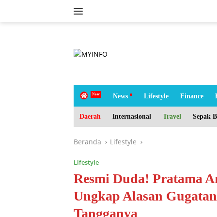
Langsung
ke
konten
tutup
H
News
Lifestyle
Finance
o
m
Daerah
Internasional
Travel
Sepak B
e
Beranda
Lifestyle
Lifestyle
Resmi Duda! Pratama Ar
Ungkap Alasan Gugatan
Tangganya