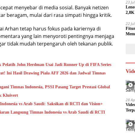
23 Ju
 cepat menyebar di media sosial. Banyak netizen
Leno
2,8K
 beragam, mulai dari rasa simpati hingga kritik.
22 Ju
i Arhan tetap harus fokus pada kariernya di
Fitu
Mem
ementara yang lain menyoroti pentingnya menjaga
gar tidak mudah terpengaruh oleh tekanan publik.
 Pelatih John Herdman Usai Jadi Runner Up di FIFA Series
Vid
at! Ini Hasil Drawing Piala AFF 2026 dan Jadwal Timnas
ani Timnas Indonesia, PSSI Pasang Target Prestasi Global
k Kluivert
28 Ap
Indonesia vs Arab Saudi: Saksikan di RCTI dan Vision+
Vide
Terp
iaran Langsung Timnas Indonesia vs Arab Saudi di RCTI