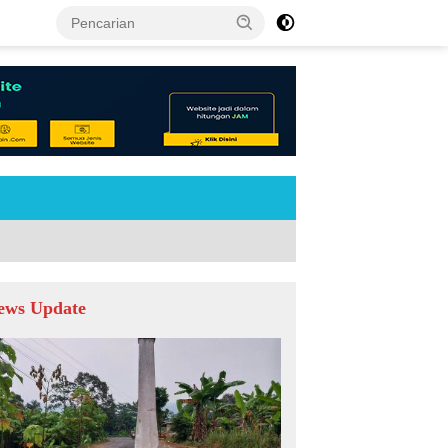
tutup
ews Update