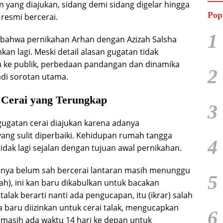
 yang diajukan, sidang demi sidang digelar hingga
Pop
resmi bercerai.
1
ahwa pernikahan Arhan dengan Azizah Salsha
kan lagi. Meski detail alasan gugatan tidak
 ke publik, perbedaan pandangan dan dinamika
2
di sorotan utama.
 Cerai yang Terungkap
3
gugatan cerai diajukan karena adanya
ang sulit diperbaiki. Kehidupan rumah tangga
4
dak lagi sejalan dengan tujuan awal pernikahan.
nya belum sah bercerai lantaran masih menunggu
5
(sah), ini kan baru dikabulkan untuk bacakan
 talak berarti nanti ada pengucapan, itu (ikrar) salah
a baru diizinkan untuk cerai talak, mengucapkan
6
, masih ada waktu 14 hari ke depan untuk