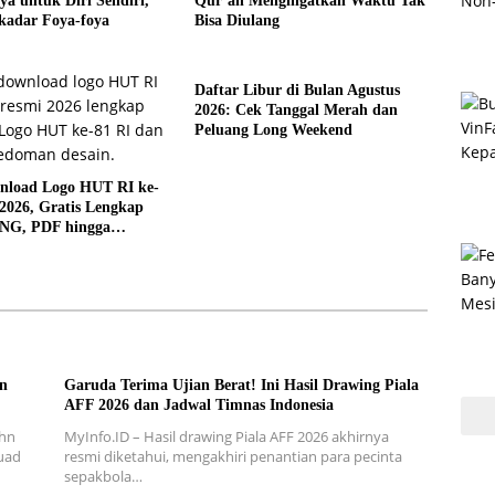
a untuk Diri Sendiri,
Qur’an Mengingatkan Waktu Tak
kadar Foya-foya
Bisa Diulang
Daftar Libur di Bulan Agustus
2026: Cek Tanggal Merah dan
Peluang Long Weekend
nload Logo HUT RI ke-
2026, Gratis Lengkap
NG, PDF hingga
Publikasi
an
Garuda Terima Ujian Berat! Ini Hasil Drawing Piala
AFF 2026 dan Jadwal Timnas Indonesia
ohn
MyInfo.ID – Hasil drawing Piala AFF 2026 akhirnya
uad
resmi diketahui, mengakhiri penantian para pecinta
sepakbola…