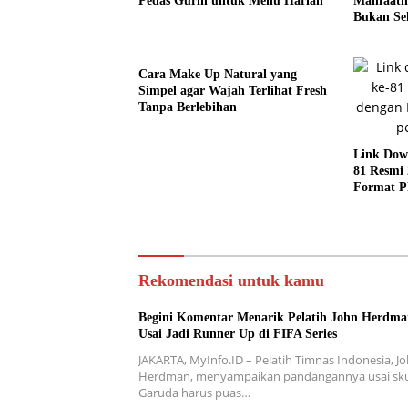
Pedas Gurih untuk Menu Harian
Manfaatny
Bukan Se
Cara Make Up Natural yang
Simpel agar Wajah Terlihat Fresh
Tanpa Berlebihan
Link Dow
81 Resmi 
Format P
Template 
Rekomendasi untuk kamu
Begini Komentar Menarik Pelatih John Herdm
Usai Jadi Runner Up di FIFA Series
JAKARTA, MyInfo.ID – Pelatih Timnas Indonesia, J
Herdman, menyampaikan pandangannya usai sk
Garuda harus puas…