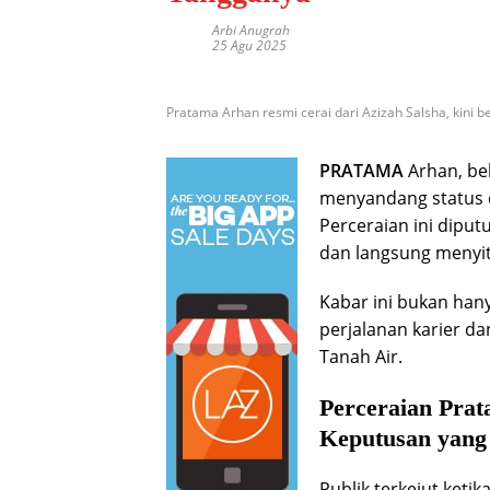
Arbi Anugrah
25 Agu 2025
Pratama Arhan resmi cerai dari Azizah Salsha, kini b
PRATAMA
Arhan, bek
menyandang status d
Perceraian ini dipu
dan langsung menyit
Kabar ini bukan han
perjalanan karier da
Tanah Air.
Perceraian Prat
Keputusan yang
Publik terkejut keti