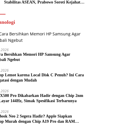
Stabilitas ASEAN, Prabowo Soroti Kejahatan
Online Scam
hnologi
 2026
ra Bersihkan Memori HP Samsung Agar
ali Ngebut
 2026
op Lemot karena Local Disk C Penuh? Ini Cara
atasi dengan Mudah
l 2026
 X500 Pro Dikabarkan Hadir dengan Chip 2nm
Layar 144Hz, Simak Spesifikasi Terbarunya
l 2026
ook Neo 2 Segera Hadir? Apple Siapkan
op Murah dengan Chip A19 Pro dan RAM
h Besar