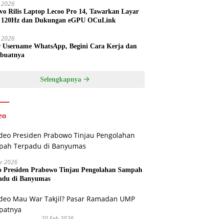
l 2026
vo Rilis Laptop Lecoo Pro 14, Tawarkan Layar
 120Hz dan Dukungan eGPU OCuLink
l 2026
r Username WhatsApp, Begini Cara Kerja dan
buatnya
Selengkapnya
eo
r 2026
o Presiden Prabowo Tinjau Pengolahan Sampah
adu di Banyumas
20 Feb 2026