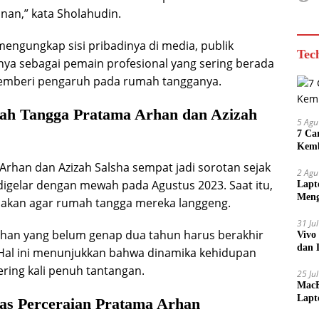
an,” kata Sholahudin.
mengungkap sisi pribadinya di media, publik
Tec
a sebagai pemain profesional yang sering berada
 memberi pengaruh pada rumah tangganya.
ah Tangga Pratama Arhan dan Azizah
5 Agu
7 Ca
Kemb
Arhan dan Azizah Salsha sempat jadi sorotan sejak
2 Agu
igelar dengan mewah pada Agustus 2023. Saat itu,
Lapt
Meng
akan agar rumah tangga mereka langgeng.
31 Ju
ahan yang belum genap dua tahun harus berakhir
Vivo
dan 
Hal ini menunjukkan bahwa dinamika kehidupan
ering kali penuh tantangan.
25 Ju
MacB
Lapt
tas Perceraian Pratama Arhan
Lebi