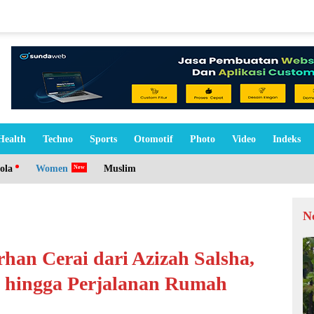
Health
Techno
Sports
Otomotif
Photo
Video
Indeks
ola
Women
Muslim
N
han Cerai dari Azizah Salsha,
 hingga Perjalanan Rumah