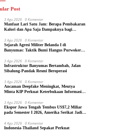
ular Post
3 Agu 2026
0 Komentar
Manfaat Lari Satu Jam: Berapa Pembakaran
Kalori dan Apa Saja Dampaknya bagi
Tubuh?
3 Agu 2026
0 Komentar
Sejarah Agresi Militer Belanda I di
Banyumas: Taktik Bumi Hangus Purwokerto
hingga Garis Van Mook
3 Agu 2026
0 Komentar
Infrastruktur Banyumas Bertambah, Jalan
Sibalung-Pandak Resmi Beroperasi
3 Agu 2026
0 Komentar
Ancaman Deepfake Meningkat, Meutya
Minta KIP Perkuat Keterbukaan Informasi
Publik
3 Agu 2026
0 Komentar
Ekspor Jawa Tengah Tembus US$7,2 Miliar
pada Semester I 2026, Amerika Serikat Jadi
Tujuan Utama
4 Agu 2026
0 Komentar
Indonesia-Thailand Sepakat Perkuat