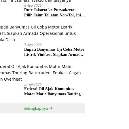
8 Agu 2026
Rute Jakarta ke Purwokerto:
Pilih Jalur Tol atau Non-Tol, Ini
Estimasi Waktu dan Biayanya
7 Agu 2026
Bupati Banyumas Uji Coba Motor
Listrik VinFast, Siapkan Armada
Operasional untuk Kepala Desa
27 Jul 2026
Federal Oil Ajak Komunitas
Motor Matic Banyumas Touring
Baturraden, Edukasi Cegah Mesin
Overheat
Selengkapnya