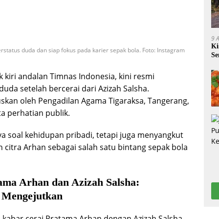
9 
Ki
erstatus duda dan siap fokus pada karier sepak bola. Foto: Instagram
Se
di
 kiri andalan Timnas Indonesia, kini resmi
uda setelah bercerai dari Azizah Salsha.
tuskan oleh Pengadilan Agama Tigaraksa, Tangerang,
a perhatian publik.
ya soal kehidupan pribadi, tetapi juga menyangkut
n citra Arhan sebagai salah satu bintang sepak bola
ama Arhan dan Azizah Salsha:
 Mengejutkan
ka kabar cerai Pratama Arhan dengan Azizah Salsha