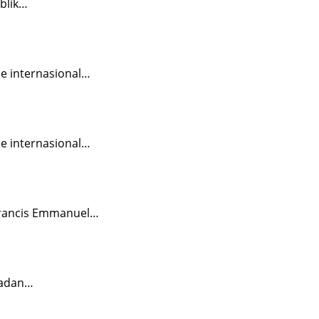
blik…
ne internasional…
ne internasional…
 Prancis Emmanuel…
Badan…