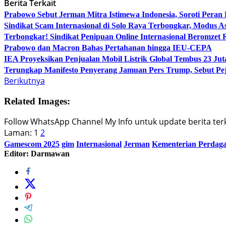
Berita Terkait
Prabowo Sebut Jerman Mitra Istimewa Indonesia, Soroti Peran
Sindikat Scam Internasional di Solo Raya Terbongkar, Modus 
Terbongkar! Sindikat Penipuan Online Internasional Beromzet R
Prabowo dan Macron Bahas Pertahanan hingga IEU-CEPA
IEA Proyeksikan Penjualan Mobil Listrik Global Tembus 23 Jut
Terungkap Manifesto Penyerang Jamuan Pers Trump, Sebut Pej
Berikutnya
Related Images:
Follow WhatsApp Channel My Info untuk update berita terki
Laman:
1
2
Gamescom 2025
gim
Internasional
Jerman
Kementerian Perdag
Editor: Darmawan