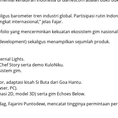
us barometer tren industri global. Partisipasi rutin Ind
gkat internasional,” jelas Fajar.
ofolio yang mencerminkan kekuatan ekosistem gim nasional
 development) sekaligus menampilkan sejumlah produk.
ernal Lights.
Chef Story serta demo KuloNiku.
sistem gim.
or, adaptasi kisah Si Buta dari Goa Hantu.
ser, PC).
imasi 2D, model 3D) serta gim Echoes Below.
g, Fajarini Puntodewi, mencatat tingginya permintaan per