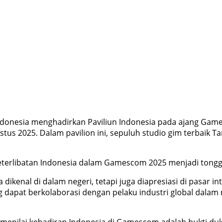
donesia menghadirkan Paviliun Indonesia pada ajang Gam
us 2025. Dalam pavilion ini, sepuluh studio gim terbaik Ta
erlibatan Indonesia dalam Gamescom 2025 menjadi tonggak
 dikenal di dalam negeri, tetapi juga diapresiasi di pasar 
g dapat berkolaborasi dengan pelaku industri global dala
, menilai kehadiran Indonesia di Gamescom adalah bukti du