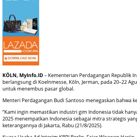
KÖLN, MyInfo.ID
– Kementerian Perdagangan Republik In
berlangsung di Koelnmesse, Köln, Jerman, pada 20–22 Agust
untuk menembus pasar global.
Menteri Perdagangan Budi Santoso menegaskan bahwa ket
“Kami ingin memastikan industri gim Indonesia tidak hanya
2025 menempatkan Indonesia sebagai mitra strategis yan
keterangannya di Jakarta, Rabu (21/8/2025).
Kuasa Usaha Ad Interim KBRI Berlin, Fajar Wirawan Harijo