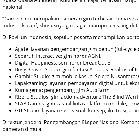
nasional.
“Gamescom merupakan pameran gim terbesar dunia sekalig
industri kreatif, khususnya gim, agar mampu bersaing di tin
Di Paviliun Indonesia, sepuluh peserta menampilkan port
Agate: layanan pengembangan gim penuh (full-cycle
Separuh Interactive: gim horor AGNI.
Digital Happiness: seri horor DreadOut 3.
Busy Beaver Studio: gim fantasi Andalas: Realms of Et
Gambir Studio: gim mobile kasual Selera Nusantara: 
Lapakgaming: layanan pembayaran digital untuk eko
Kumagema: pengembang gim AutoFarm.
Rizero Studios: gim action-adventure The Blind Warri
SLAB Games: gim kasual lintas platform (mobile, brow
GU-Studio: layanan seni visual (konsep, ilustrasi, an
Direktur Jenderal Pengembangan Ekspor Nasional Kemenda
pameran dimulai.