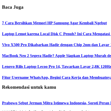
Baca Juga
7 Cara Bersihkan Memori HP Samsung Agar Kembali Ngebut
Laptop Lemot karena Local Disk C Penuh? Ini Cara Mengatas
Vivo X500 Pro Dikabarkan Hadir dengan Chip 2nm dan Layar 1
MacBook Neo 2 Segera Hadir? Apple Siapkan Laptop Murah d
Lenovo Rilis Laptop Lecoo Pro 14, Tawarkan Layar 2,8K 12
Fitur Username WhatsApp, Begini Cara Kerja dan Membuatny
Rekomendasi untuk kamu
Prabowo Sebut Jerman Mitra Istimewa Indonesia, Soroti Peran