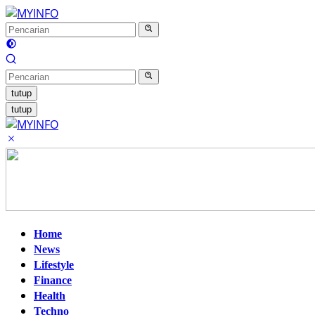
Langsung
ke
konten
tutup
tutup
Home
News
Lifestyle
Finance
Health
Techno