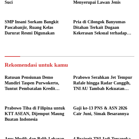
Suci
Menyerupai Lawan Jenis
SMP Insani Sorkam Bangkit
Pria di Cilongok Banyumas
Pascabanjir, Ruang Kelas
Ditahan Terkait Dugaan
Darurat Resmi Digunakan
Kekerasan Seksual terhadap
Perempuan
Rekomendasi untuk kamu
Ratusan Pensiunan Demo
Prabowo Serahkan Jet Tempur
Mandiri Taspen Purwokerto,
Rafale hingga Radar Canggih,
Tuntut Pembatalan Kredit
TNI AU Tambah Kekuatan
Rp26 Miliar
Baru
Prabowo Tiba di Filipina untuk
Gaji ke-13 PNS & ASN 2026
KTT ASEAN, Dijemput Maung
Cair Juni, Simak Besarannya
Buatan Indonesia
Arus Mudik dan Balik Lebaran,
4 Prajurit TNI Jadi Tersangka