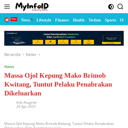
Langsung
ke
konten
Home
News
Lifestyle
Finance
Health
Techno
Sports
Otom
Beranda
News
News
Massa Ojol Kepung Mako Brimob
Kwitang, Tuntut Pelaku Penabrakan
Dikeluarkan
Arbi Anugrah
29 Agu 2025
Massa Ojol Kepung Mako Brimob Kwitang, Tuntut Pelaku Penabrakan
Dikeluarkan. Foto: Tangkapan Layar