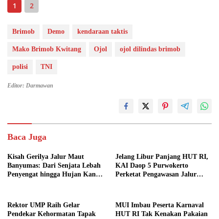
1
2
Brimob
Demo
kendaraan taktis
Mako Brimob Kwitang
Ojol
ojol dilindas brimob
polisi
TNI
Editor: Darmawan
Baca Juga
Kisah Gerilya Jalur Maut
Jelang Libur Panjang HUT RI,
Banyumas: Dari Senjata Lebah
KAI Daop 5 Purwokerto
Penyengat hingga Hujan Kanon
Perketat Pengawasan Jalur
di Cilongok
Kereta
Rektor UMP Raih Gelar
MUI Imbau Peserta Karnaval
Pendekar Kehormatan Tapak
HUT RI Tak Kenakan Pakaian