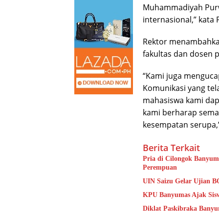
Muhammadiyah Purwok
internasional,” kata
Rektor menambahkan,
fakultas dan dosen
“Kami juga mengucap
Komunikasi yang te
mahasiswa kami dapat
kami berharap sema
kesempatan serupa,”
Berita Terkait
Pria di Cilongok Banyum
Perempuan
UIN Saizu Gelar Ujian B
KPU Banyumas Ajak Sisw
Diklat Paskibraka Banyu