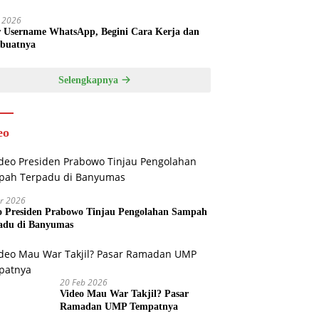
l 2026
r Username WhatsApp, Begini Cara Kerja dan
buatnya
Selengkapnya
eo
r 2026
o Presiden Prabowo Tinjau Pengolahan Sampah
adu di Banyumas
20 Feb 2026
Video Mau War Takjil? Pasar
Ramadan UMP Tempatnya