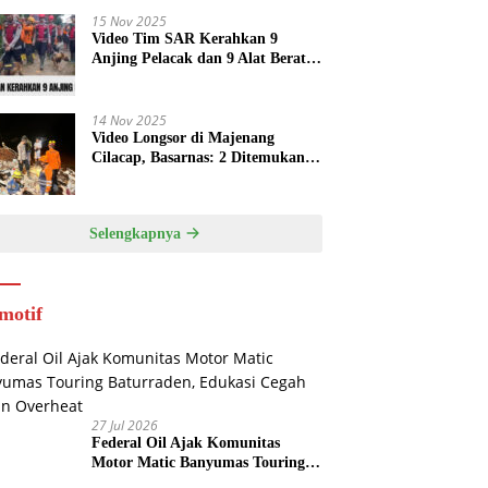
15 Nov 2025
Video Tim SAR Kerahkan 9
Anjing Pelacak dan 9 Alat Berat
di Longsor Majenang
14 Nov 2025
Video Longsor di Majenang
Cilacap, Basarnas: 2 Ditemukan
Tewas, 21 Orang dalam Pencarian
Selengkapnya
motif
27 Jul 2026
Federal Oil Ajak Komunitas
Motor Matic Banyumas Touring
Baturraden, Edukasi Cegah Mesin