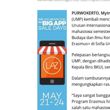
PURWOKERTO, MyIn
(UMP) kembali mencet
Urusan Internasional
mahasiswa semester 
Budaya dan Ilmu Kom
Erasmus+ di Sofia Uni
Pelepasan berlangsu
UMP, dengan dihadiri
Kepala Biro BKUI, se
Dalam sambutannya, 
mengungkapkan rasa
“Saya sangat bangga
Program Erasmus hin
salah satu mahasiswa