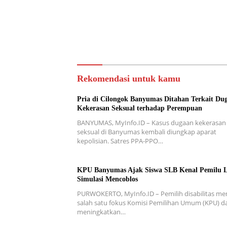
Rekomendasi untuk kamu
Pria di Cilongok Banyumas Ditahan Terkait Du
Kekerasan Seksual terhadap Perempuan
BANYUMAS, MyInfo.ID – Kasus dugaan kekerasan
seksual di Banyumas kembali diungkap aparat
kepolisian. Satres PPA-PPO…
KPU Banyumas Ajak Siswa SLB Kenal Pemilu 
Simulasi Mencoblos
PURWOKERTO, MyInfo.ID – Pemilih disabilitas me
salah satu fokus Komisi Pemilihan Umum (KPU) d
meningkatkan…