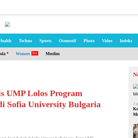
Health
Techno
Sports
Otomotif
Photo
Video
Indeks
ola
Women
Muslim
N
is UMP Lolos Program
i Sofia University Bulgaria
7 
Ke
Me
, Siap Kuliah di Sofia University Bulgaria. Foto: UMP