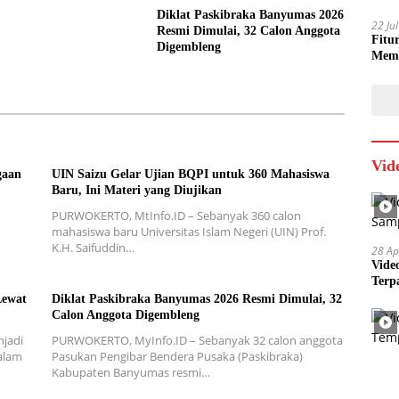
Diklat Paskibraka Banyumas 2026
22 Ju
Resmi Dimulai, 32 Calon Anggota
Fitu
Digembleng
Mem
Vid
gaan
UIN Saizu Gelar Ujian BQPI untuk 360 Mahasiswa
Baru, Ini Materi yang Diujikan
PURWOKERTO, MtInfo.ID – Sebanyak 360 calon
mahasiswa baru Universitas Islam Negeri (UIN) Prof.
K.H. Saifuddin…
28 Ap
Vide
Terp
Lewat
Diklat Paskibraka Banyumas 2026 Resmi Dimulai, 32
Calon Anggota Digembleng
njadi
PURWOKERTO, MyInfo.ID – Sebanyak 32 calon anggota
alam
Pasukan Pengibar Bendera Pusaka (Paskibraka)
Kabupaten Banyumas resmi…