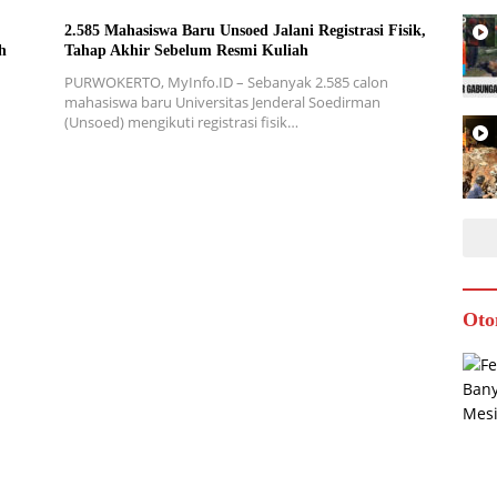
2.585 Mahasiswa Baru Unsoed Jalani Registrasi Fisik,
h
Tahap Akhir Sebelum Resmi Kuliah
PURWOKERTO, MyInfo.ID – Sebanyak 2.585 calon
mahasiswa baru Universitas Jenderal Soedirman
(Unsoed) mengikuti registrasi fisik…
Oto