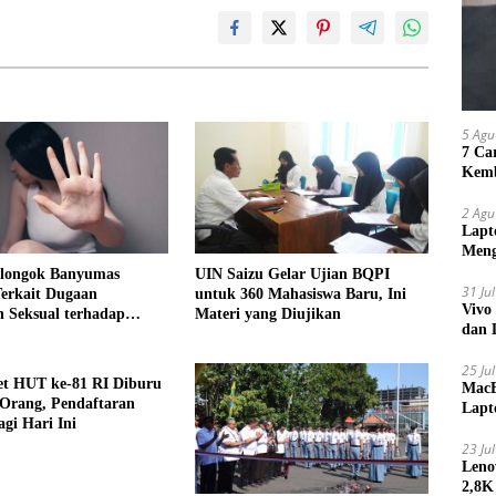
5 Agu
7 Ca
Kemb
2 Agu
Lapt
Meng
Cilongok Banyumas
UIN Saizu Gelar Ujian BQPI
31 Ju
Terkait Dugaan
untuk 360 Mahasiswa Baru, Ini
Vivo
 Seksual terhadap
Materi yang Diujikan
dan 
an
25 Ju
et HUT ke-81 RI Diburu
MacB
 Orang, Pendaftaran
Lapt
gi Hari Ini
Lebi
23 Ju
Leno
2,8K