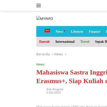
Langsung
ke
konten
tutup
H
News
Lifestyle
Finance
o
m
Daerah
Internasional
Travel
Sepak B
e
Beranda
News
News
Mahasiswa Sastra Inggr
Erasmus+, Siap Kuliah d
Arbi Anugrah
2 Okt 2025
Mahasiswa Sastra Inggris UMP Lolos Program Erasmus+