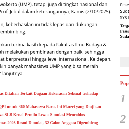
erto (UMP), tetapi juga di tingkat nasional dan
 Prof. Jebul dalam keterangannya, Kamis (2/10/2025).
 keberhasilan ini tidak lepas dari dukungan
Targ
 pembimbing.
Pese
Suda
RUN
kan terima kasih kepada Fakultas Ilmu Budaya &
lah melakukan pembinaan dengan baik, sehingga
 berprestasi hingga level internasional. Ke depan,
kin banyak mahasiswa UMP yang bisa meraih
 lanjutnya.
Pop
as Ditahan Terkait Dugaan Kekerasan Seksual terhadap
1
QPI untuk 360 Mahasiswa Baru, Ini Materi yang Diujikan
2
a SLB Kenal Pemilu Lewat Simulasi Mencoblos
mas 2026 Resmi Dimulai, 32 Calon Anggota Digembleng