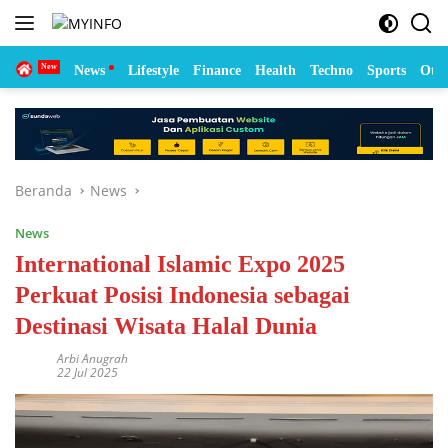
Langsung
ke
konten
Home
News
Lifestyle
Finance
Health
Techno
Sports
Otom
Beranda
News
News
International Islamic Expo 2025
Perkuat Posisi Indonesia sebagai
Destinasi Wisata Halal Dunia
Arbi Anugrah
22 Jul 2025