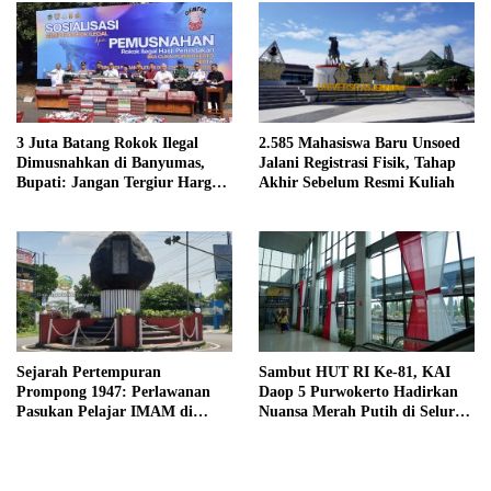
3 Juta Batang Rokok Ilegal
2.585 Mahasiswa Baru Unsoed
Dimusnahkan di Banyumas,
Jalani Registrasi Fisik, Tahap
Bupati: Jangan Tergiur Harga
Akhir Sebelum Resmi Kuliah
Murah
Sejarah Pertempuran
Sambut HUT RI Ke-81, KAI
Prompong 1947: Perlawanan
Daop 5 Purwokerto Hadirkan
Pasukan Pelajar IMAM di
Nuansa Merah Putih di Seluruh
Lereng Gunung Slamet
Stasiun