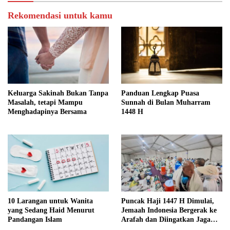
Rekomendasi untuk kamu
Keluarga Sakinah Bukan Tanpa
Panduan Lengkap Puasa
Masalah, tetapi Mampu
Sunnah di Bulan Muharram
Menghadapinya Bersama
1448 H
10 Larangan untuk Wanita
Puncak Haji 1447 H Dimulai,
yang Sedang Haid Menurut
Jemaah Indonesia Bergerak ke
Pandangan Islam
Arafah dan Diingatkan Jaga
Kondisi Fisik