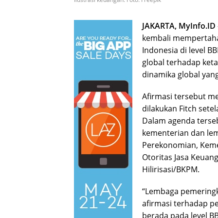
JAKARTA, MyInfo.ID
kembali mempertahan
Indonesia di level 
global terhadap ket
dinamika global yan
Afirmasi tersebut m
dilakukan Fitch sete
Dalam agenda terseb
kementerian dan lem
Perekonomian, Keme
Otoritas Jasa Keuan
Hilirisasi/BKPM.
“Lembaga pemeringkat
afirmasi terhadap pe
berada pada level B