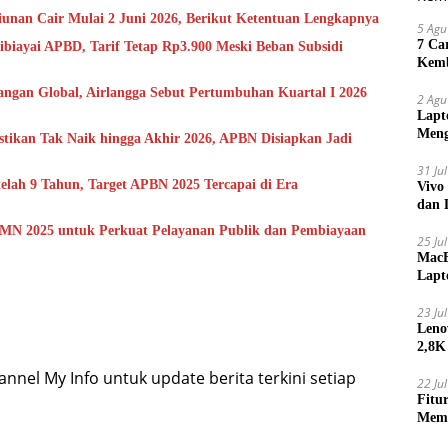
iunan Cair Mulai 2 Juni 2026, Berikut Ketentuan Lengkapnya
5 Agu
7 Ca
biayai APBD, Tarif Tetap Rp3.900 Meski Beban Subsidi
Kemb
ngan Global, Airlangga Sebut Pertumbuhan Kuartal I 2026
2 Agu
Lapt
Meng
tikan Tak Naik hingga Akhir 2026, APBN Disiapkan Jadi
31 Ju
telah 9 Tahun, Target APBN 2025 Tercapai di Era
Vivo
dan 
PMN 2025 untuk Perkuat Pelayanan Publik dan Pembiayaan
25 Ju
MacB
Lapt
Lebi
23 Ju
Leno
2,8K
nel My Info untuk update berita terkini setiap
22 Ju
Fitu
Mem