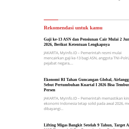
Rekomendasi untuk kamu
Gaji ke-13 ASN dan Pensiunan Cair Mulai 2 Jun
2026, Berikut Ketentuan Lengkapnya
JAKARTA, MyInfo.ID – Pemerintah resmi mulai
mencairkan gaji ke-13 bagi ASN, anggota TNI-Polri
pejabat negara,…
Ekonomi RI Tahan Guncangan Global, Airlangg
Sebut Pertumbuhan Kuartal I 2026 Bisa Tembus
Persen
JAKARTA, MyInfo.ID – Pemerintah memastikan kin
ekonomi Indonesia tetap solid pada awal 2026, m
dibayangi…
Lifting Migas Bangkit Setelah 9 Tahun, Target