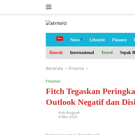
Langsung
ke
konten
tutup
H
News
Lifestyle
Finance
o
m
Daerah
Internasional
Travel
Sepak B
e
Beranda
Finance
Finance
Fitch Tegaskan Peringka
Outlook Negatif dan Disi
Arbi Anugrah
4 Mar 2026
Ilustrasi keuangan. Foto: Freepik