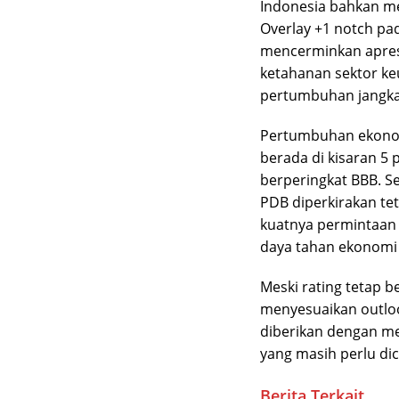
Indonesia bahkan m
Overlay +1 notch pa
mencerminkan apresi
ketahanan sektor k
pertumbuhan jangk
Pertumbuhan ekonom
berada di kisaran 5 
berperingkat BBB. S
PDB diperkirakan teta
kuatnya permintaan
daya tahan ekonomi 
Meski rating tetap b
menyesuaikan outlook
diberikan dengan m
yang masih perlu dic
Berita Terkait