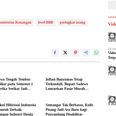
enterian Keuangan
level BBB
peringkat utang
Vid
28 Ap
Vide
Terp
awa Tengah Tembus
Inflasi Banyumas Tetap
liar pada Semester I
Terkendali, Bupati Sadewo
rika Serikat Jadi
Luncurkan Pasar Murah
tama
SARAHSIMAS
i Hilirisasi Indonesia
Semangat Tak Berbatas, Kulit
ontoh Terbaik
Pisang Jadi Asa Baru bagi
ngan Industri Dunia
Penyandang Disabilitas