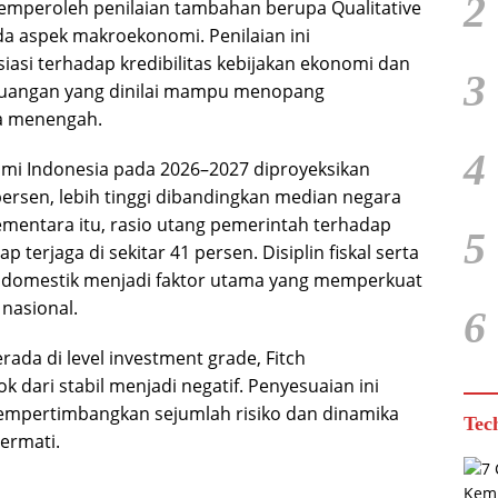
2
emperoleh penilaian tambahan berupa Qualitative
da aspek makroekonomi. Penilaian ini
asi terhadap kredibilitas kebijakan ekonomi dan
3
euangan yang dinilai mampu menopang
a menengah.
4
i Indonesia pada 2026–2027 diproyeksikan
persen, lebih tinggi dibandingkan median negara
ementara itu, rasio utang pemerintah terhadap
5
p terjaga di sekitar 41 persen. Disiplin fiskal serta
 domestik menjadi faktor utama yang memperkuat
nasional.
6
erada di level investment grade, Fitch
 dari stabil menjadi negatif. Penyesuaian ini
empertimbangkan sejumlah risiko dan dinamika
Tec
ermati.