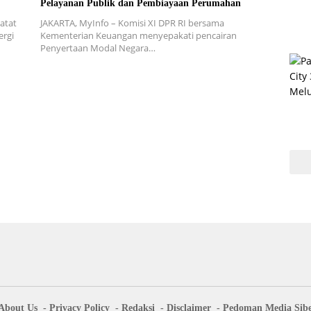
Pelayanan Publik dan Pembiayaan Perumahan
atat
JAKARTA, MyInfo – Komisi XI DPR RI bersama
ergi
Kementerian Keuangan menyepakati pencairan
Penyertaan Modal Negara…
About Us
Privacy Policy
Redaksi
Disclaimer
Pedoman Media Sib