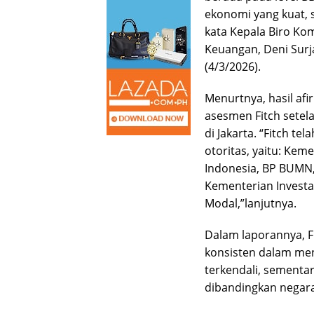
ekonomi yang kuat, 
kata Kepala Biro Ko
Keuangan, Deni Surj
(4/3/2026).
Menurtnya, hasil afi
asesmen Fitch setel
di Jakarta. “Fitch t
otoritas, yaitu: Ke
Indonesia, BP BUMN,
Kementerian Investa
Modal,”lanjutnya.
Dalam laporannya, Fi
konsisten dalam menj
terkendali, sementa
dibandingkan negara