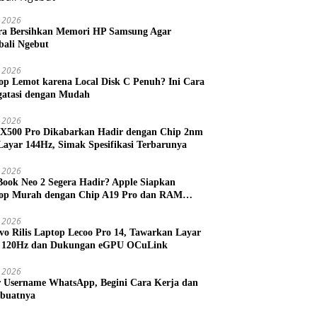
 2026
ra Bersihkan Memori HP Samsung Agar
ali Ngebut
 2026
op Lemot karena Local Disk C Penuh? Ini Cara
atasi dengan Mudah
l 2026
 X500 Pro Dikabarkan Hadir dengan Chip 2nm
Layar 144Hz, Simak Spesifikasi Terbarunya
l 2026
ook Neo 2 Segera Hadir? Apple Siapkan
op Murah dengan Chip A19 Pro dan RAM
h Besar
l 2026
vo Rilis Laptop Lecoo Pro 14, Tawarkan Layar
 120Hz dan Dukungan eGPU OCuLink
l 2026
r Username WhatsApp, Begini Cara Kerja dan
buatnya