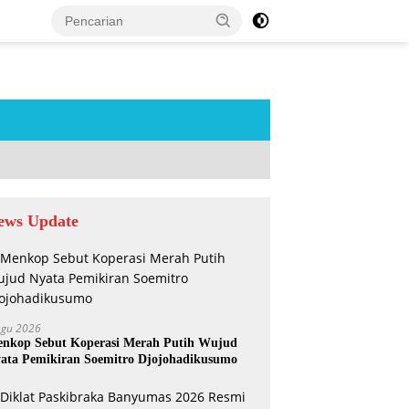
tutup
ews Update
Agu 2026
nkop Sebut Koperasi Merah Putih Wujud
ata Pemikiran Soemitro Djojohadikusumo