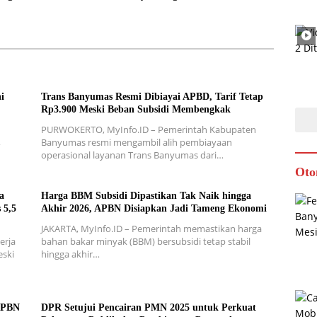
i
Trans Banyumas Resmi Dibiayai APBD, Tarif Tetap
Rp3.900 Meski Beban Subsidi Membengkak
PURWOKERTO, MyInfo.ID – Pemerintah Kabupaten
,
Banyumas resmi mengambil alih pembiayaan
operasional layanan Trans Banyumas dari…
Oto
a
Harga BBM Subsidi Dipastikan Tak Naik hingga
 5,5
Akhir 2026, APBN Disiapkan Jadi Tameng Ekonomi
JAKARTA, MyInfo.ID – Pemerintah memastikan harga
erja
bahan bakar minyak (BBM) bersubsidi tetap stabil
eski
hingga akhir…
 APBN
DPR Setujui Pencairan PMN 2025 untuk Perkuat