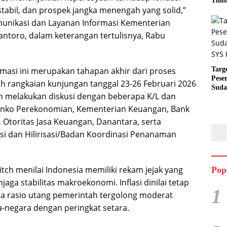
Timn
stabil, dan prospek jangka menengah yang solid,”
munikasi dan Layanan Informasi Kementerian
antoro, dalam keterangan tertulisnya, Rabu
Targ
rmasi ini merupakan tahapan akhir dari proses
Pese
ah rangkaian kunjungan tanggal 23-26 Februari 2026
Suda
elah melakukan diskusi dengan beberapa K/L dan
RUN
menko Perekonomian, Kementerian Keuangan, Bank
 Otoritas Jasa Keuangan, Danantara, serta
si dan Hilirisasi/Badan Koordinasi Penanaman
tch menilai Indonesia memiliki rekam jejak yang
Pop
aga stabilitas makroekonomi. Inflasi dinilai tetap
1
ra rasio utang pemerintah tergolong moderat
-negara dengan peringkat setara.