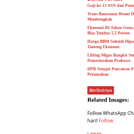
Gaji ke-13 ASN dan Pens
Trans Banyumas Resmi Di
Membengkak
Ekonomi RI Tahan Gunca
Bisa Tembus 5,5 Persen
Harga BBM Subsidi Dipas
Tameng Ekonomi
Lifting Migas Bangkit Se
Pemerintahan Prabowo
DPR Setujui Pencairan 
Perumahan
Berikutnya
Related Images:
Follow WhatsApp Chan
hari!
Follow
Laman: