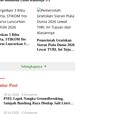
as Indonesia Libas Kamboja 5-1
etkan 3 Ribu
rta, STIKOM Yos
Pemerintah Gratiskan
rso Luncurkan SYS
Siaran Piala Dunia 2026
 2026
Lewat TVRI, Ini Tujuan
dan Alasannya
Selengkapnya
ular Post
30 Jul 2026
0 Komentar
PSEL Legok Nangka Groundbreaking,
Sampah Bandung Raya Disulap Jadi Listrik
40,79 MW
30 Jul 2026
0 Komentar