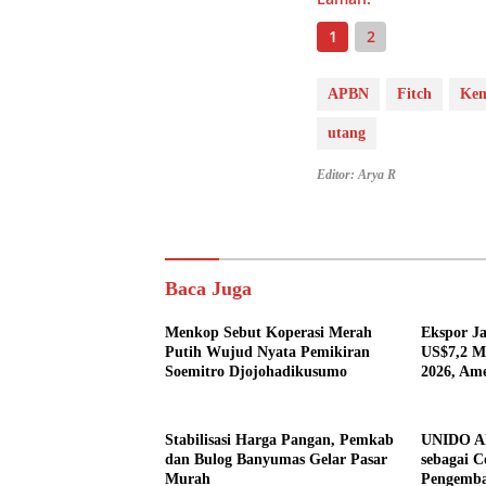
1
2
APBN
Fitch
Kem
utang
Editor: Arya R
Baca Juga
Menkop Sebut Koperasi Merah
Ekspor J
Putih Wujud Nyata Pemikiran
US$7,2 Mi
Soemitro Djojohadikusumo
2026, Ame
Tujuan U
Stabilisasi Harga Pangan, Pemkab
UNIDO Aku
dan Bulog Banyumas Gelar Pasar
sebagai C
Murah
Pengemba