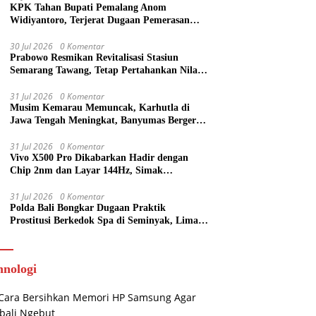
KPK Tahan Bupati Pemalang Anom
Widiyantoro, Terjerat Dugaan Pemerasan
dalam OTT
30 Jul 2026
0 Komentar
Prabowo Resmikan Revitalisasi Stasiun
Semarang Tawang, Tetap Pertahankan Nilai
Sejarah
31 Jul 2026
0 Komentar
Musim Kemarau Memuncak, Karhutla di
Jawa Tengah Meningkat, Banyumas Bergerak
Cepat Padamkan Api
31 Jul 2026
0 Komentar
Vivo X500 Pro Dikabarkan Hadir dengan
Chip 2nm dan Layar 144Hz, Simak
Spesifikasi Terbarunya
31 Jul 2026
0 Komentar
Polda Bali Bongkar Dugaan Praktik
Prostitusi Berkedok Spa di Seminyak, Lima
Orang Diamankan
hnologi