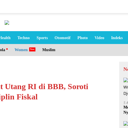
Health
Techno
Sports
Otomotif
Photo
Video
Indeks
ola
Women
Muslim
N
t Utang RI di BBB, Soroti
plin Fiskal
5 
Me
Ny