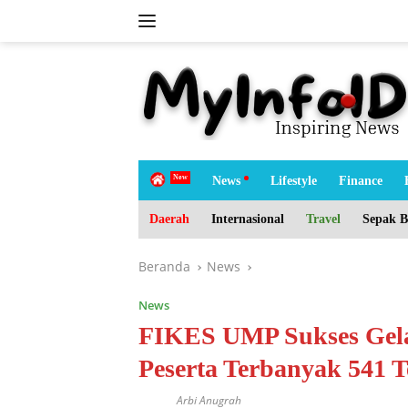
Langsung
ke
konten
tutup
H
News
Lifestyle
Finance
o
m
Daerah
Internasional
Travel
Sepak B
e
Beranda
News
News
FIKES UMP Sukses Gela
Peserta Terbanyak 541 
Arbi Anugrah