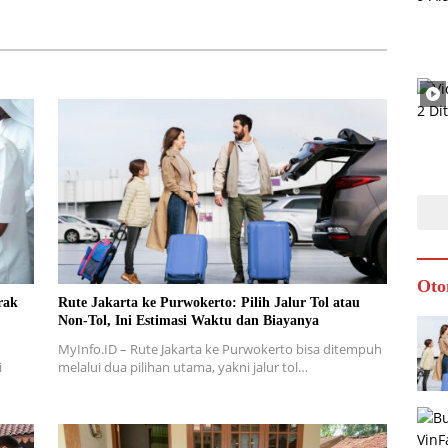
Oto
rak
Rute Jakarta ke Purwokerto: Pilih Jalur Tol atau
Non-Tol, Ini Estimasi Waktu dan Biayanya
MyInfo.ID – Rute Jakarta ke Purwokerto bisa ditempuh
i
melalui dua pilihan utama, yakni jalur tol…