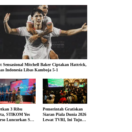
t Sensasional Mitchell Baker Ciptakan Hattrick,
as Indonesia Libas Kamboja 5-1
etkan 3 Ribu
Pemerintah Gratiskan
rta, STIKOM Yos
Siaran Piala Dunia 2026
rso Luncurkan SYS
Lewat TVRI, Ini Tujuan
 2026
dan Alasannya