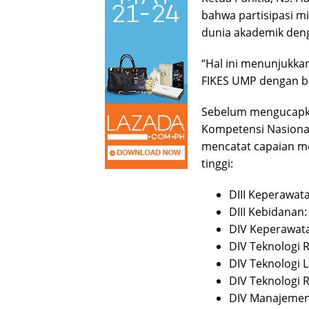
bahwa partisipasi m
dunia akademik deng
“Hal ini menunjukka
FIKES UMP dengan ber
Sebelum mengucapka
Kompetensi Nasional
mencatat capaian m
tinggi:
DIII Keperawat
DIII Kebidanan
DIV Keperawata
DIV Teknologi 
DIV Teknologi 
DIV Teknologi 
DIV Manajemen