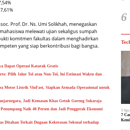
7,54%
97,61%
6
soc. Prof. Dr. Ns. Umi Solikhah, menegaskan
mahasiswa melewati ujian sekaligus sumpah
bukti komitmen fakultas dalam menghadirkan
Tec
mpeten yang siap berkontribusi bagi bangsa.
a Dapat Operasi Katarak Gratis
to: Pilih Jalur Tol atau Non-Tol, Ini Estimasi Waktu dan
a Motor Listrik VinFast, Siapkan Armada Operasional untuk
anjarnegara, Jadi Kemasan Khas Getuk Goreng Sokaraja
, Penumpang Naik 40 Persen dan Jadi Penggerak Ekonomi
5 Agu
7 Ca
Kemb
as Ditahan Terkait Dugaan Kekerasan Seksual terhadap