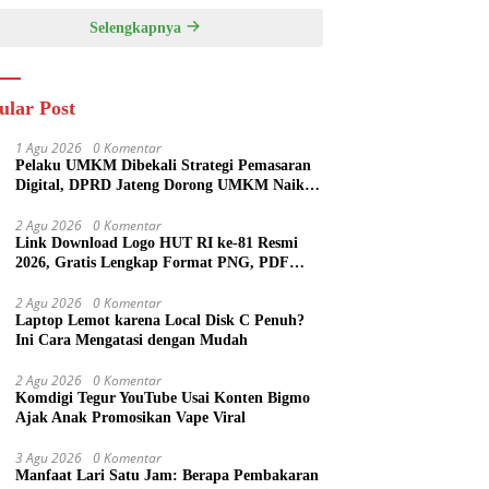
Selengkapnya
ular Post
1 Agu 2026
0 Komentar
Pelaku UMKM Dibekali Strategi Pemasaran
Digital, DPRD Jateng Dorong UMKM Naik
Kelas
2 Agu 2026
0 Komentar
Link Download Logo HUT RI ke-81 Resmi
2026, Gratis Lengkap Format PNG, PDF
hingga Template Publikasi
2 Agu 2026
0 Komentar
Laptop Lemot karena Local Disk C Penuh?
Ini Cara Mengatasi dengan Mudah
2 Agu 2026
0 Komentar
Komdigi Tegur YouTube Usai Konten Bigmo
Ajak Anak Promosikan Vape Viral
3 Agu 2026
0 Komentar
Manfaat Lari Satu Jam: Berapa Pembakaran