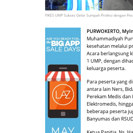
FIKES UMP Sukses Gelar Sumpah Profesi dengan Pes
PURWOKERTO, MyIn
Muhammadiyah Purwo
kesehatan melalui p
Acara berlangsung 
1 UMP, dengan dihadi
keluarga peserta.
Para peserta yang d
antara lain Ners, Bi
Perekam Medis dan I
Elektromedis, hingg
beberapa peserta jug
Banyumas dan RSUD
Ketua Panitia, Ns. H