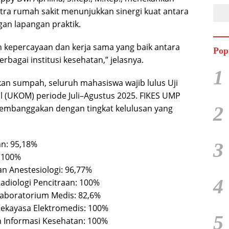
itra rumah sakit menunjukkan sinergi kuat antara
an lapangan praktik.
n kepercayaan dan kerja sama yang baik antara
Pop
bagai institusi kesehatan,” jelasnya.
1
n sumpah, seluruh mahasiswa wajib lulus Uji
 (UKOM) periode Juli–Agustus 2025. FIKES UMP
2
embanggakan dengan tingkat kelulusan yang
3
an: 95,18%
: 100%
n Anestesiologi: 96,77%
4
Radiologi Pencitraan: 100%
Laboratorium Medis: 82,6%
Rekayasa Elektromedis: 100%
5
 Informasi Kesehatan: 100%