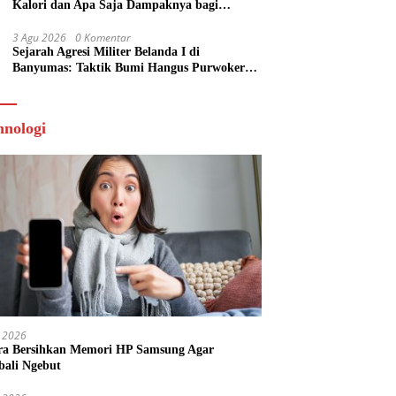
Kalori dan Apa Saja Dampaknya bagi
Tubuh?
3 Agu 2026
0 Komentar
Sejarah Agresi Militer Belanda I di
Banyumas: Taktik Bumi Hangus Purwokerto
hingga Garis Van Mook
hnologi
 2026
ra Bersihkan Memori HP Samsung Agar
ali Ngebut