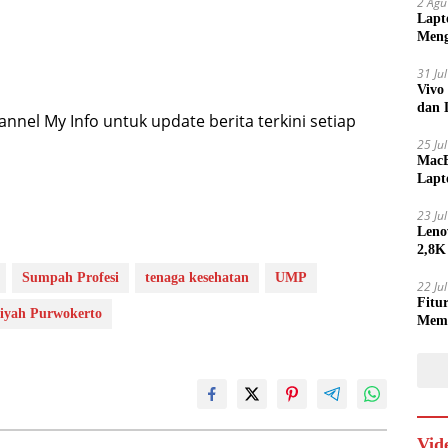
2 Agu
Lapt
Meng
31 Ju
Vivo
dan 
nel My Info untuk update berita terkini setiap
25 Ju
MacB
Lapt
Lebi
23 Ju
Leno
2,8K
Sumpah Profesi
tenaga kesehatan
UMP
22 Ju
Fitu
iyah Purwokerto
Mem
Vid