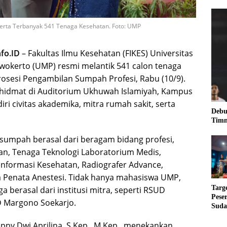
erta Terbanyak 541 Tenaga Kesehatan. Foto: UMP
fo.ID
– Fakultas Ilmu Kesehatan (FIKES) Universitas
kerto (UMP) resmi melantik 541 calon tenaga
rosesi Pengambilan Sumpah Profesi, Rabu (10/9).
khidmat di Auditorium Ukhuwah Islamiyah, Kampus
ri civitas akademika, mitra rumah sakit, serta
Debu
Timn
isumpah berasal dari beragam bidang profesi,
dan, Tenaga Teknologi Laboratorium Medis,
nformasi Kesehatan, Radiografer Advance,
a Penata Anestesi. Tidak hanya mahasiswa UMP,
Targ
a berasal dari institusi mitra, seperti RSUD
Pese
 Margono Soekarjo.
Suda
RUN
appy Dwi Aprilina, S.Kep., M.Kep., menekankan