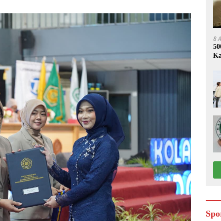
8 
50
Ka
Spo