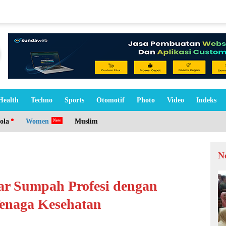
Health
Techno
Sports
Otomotif
Photo
Video
Indeks
ola
Women
Muslim
N
r Sumpah Profesi dengan
Tenaga Kesehatan