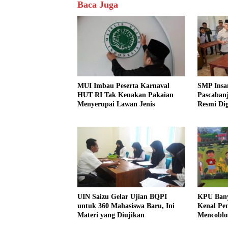
Baca Juga
MUI Imbau Peserta Karnaval
SMP Insa
HUT RI Tak Kenakan Pakaian
Pascabanj
Menyerupai Lawan Jenis
Resmi Di
UIN Saizu Gelar Ujian BQPI
KPU Bany
untuk 360 Mahasiswa Baru, Ini
Kenal Pem
Materi yang Diujikan
Mencoblo