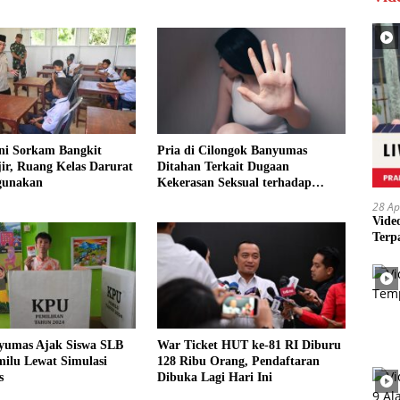
ni Sorkam Bangkit
Pria di Cilongok Banyumas
ir, Ruang Kelas Darurat
Ditahan Terkait Dugaan
gunakan
Kekerasan Seksual terhadap
Perempuan
28 Ap
Vide
Terp
umas Ajak Siswa SLB
War Ticket HUT ke-81 RI Diburu
ilu Lewat Simulasi
128 Ribu Orang, Pendaftaran
s
Dibuka Lagi Hari Ini