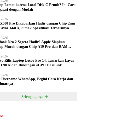
 2026
op Lemot karena Local Disk C Penuh? Ini Cara
atasi dengan Mudah
l 2026
 X500 Pro Dikabarkan Hadir dengan Chip 2nm
Layar 144Hz, Simak Spesifikasi Terbarunya
l 2026
ook Neo 2 Segera Hadir? Apple Siapkan
op Murah dengan Chip A19 Pro dan RAM
h Besar
l 2026
vo Rilis Laptop Lecoo Pro 14, Tawarkan Layar
 120Hz dan Dukungan eGPU OCuLink
l 2026
r Username WhatsApp, Begini Cara Kerja dan
buatnya
Selengkapnya
eo