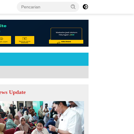
tutup
ews Update