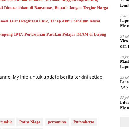
7 Ca
Kemb
gal Dimusnahkan di Banyumas, Bupati: Jangan Tergiur Harga
2 Agu
Lapt
oed Jalani Registrasi Fisik, Tahap Akhir Sebelum Resmi
Meng
ompong 1947: Perlawanan Pasukan Pelajar IMAM di Lereng
31 Ju
Vivo
dan 
25 Ju
MacB
Lapt
Lebi
nel My Info untuk update berita terkini setiap
23 Ju
Leno
2,8K
22 Ju
Fitu
Mem
mudik
Patra Niaga
pertamina
Purwokerto