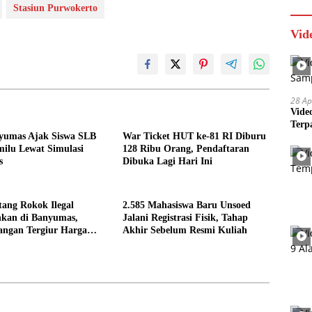
Stasiun Purwokerto
Vid
28 Ap
Vide
Terp
umas Ajak Siswa SLB
War Ticket HUT ke-81 RI Diburu
ilu Lewat Simulasi
128 Ribu Orang, Pendaftaran
s
Dibuka Lagi Hari Ini
tang Rokok Ilegal
2.585 Mahasiswa Baru Unsoed
kan di Banyumas,
Jalani Registrasi Fisik, Tahap
angan Tergiur Harga
Akhir Sebelum Resmi Kuliah