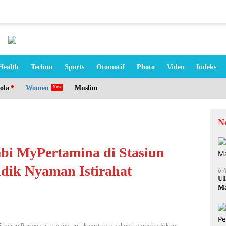
Health
Techno
Sports
Otomotif
Photo
Video
Indeks
ola
Women
Muslim
N
mbi MyPertamina di Stasiun
dik Nyaman Istirahat
6 
UI
Ma
tasiun Purwokerto, yang untuk pertama kalinya menghadirkan