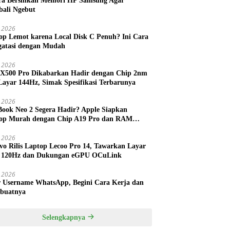
ra Bersihkan Memori HP Samsung Agar
ali Ngebut
 2026
op Lemot karena Local Disk C Penuh? Ini Cara
atasi dengan Mudah
l 2026
 X500 Pro Dikabarkan Hadir dengan Chip 2nm
Layar 144Hz, Simak Spesifikasi Terbarunya
l 2026
ook Neo 2 Segera Hadir? Apple Siapkan
op Murah dengan Chip A19 Pro dan RAM
h Besar
l 2026
vo Rilis Laptop Lecoo Pro 14, Tawarkan Layar
 120Hz dan Dukungan eGPU OCuLink
l 2026
r Username WhatsApp, Begini Cara Kerja dan
buatnya
Selengkapnya