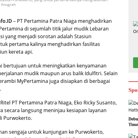
bi Anugrah
fo.ID
– PT Pertamina Patra Niaga menghadirkan
ertamina di sejumlah titik jalur mudik Lebaran
asi yang menjadi sorotan adalah Stasiun
tuk pertama kalinya menghadirkan fasilitas
iun kereta api.
ini bertujuan untuk meningkatkan kenyamanan
rjalanan mudik maupun arus balik Idulfitri. Selain
Serambi MyPertamina juga disiapkan di berbagai
.
Spo
itel PT Pertamina Patra Niaga, Eko Ricky Susanto,
a secara langsung meninjau kesiapan layanan
di Purwokerto.
Debu
Timn
man sengaja untuk kunjungan ke Purwokerto,