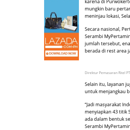
karena di Purwokert
mungkin baru pertama
meninjau lokasi, Sela
Secara nasional, Per
Serambi MyPertamina
jumlah tersebut, e
berada di rest area ja
Direktur Pemasaran Ritel PT
Selain itu, layanan 
untuk menjangkau b
“Jadi masyarakat Ind
menyiapkan 43 titik
ada dalam bentuk ser
Serambi MyPertamina