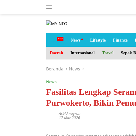
Langsung
ke
konten
tutup
H
News
Lifestyle
Finance
o
m
Daerah
Internasional
Travel
Sepak B
e
Beranda
News
News
Fasilitas Lengkap Sera
Purwokerto, Bikin Pemu
Arbi Anugrah
17 Mar 2026
Serambi MyPertamina yang menjadi sorotan adalah S