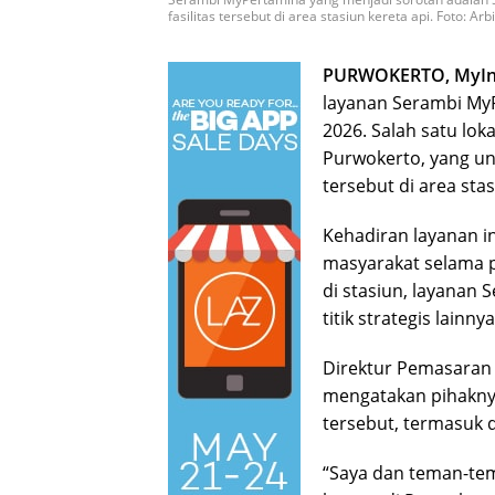
fasilitas tersebut di area stasiun kereta api. Foto: Ar
PURWOKERTO, MyIn
layanan Serambi MyP
2026. Salah satu lok
Purwokerto, yang un
tersebut di area stas
Kehadiran layanan 
masyarakat selama pe
di stasiun, layanan 
titik strategis lainnya
Direktur Pemasaran R
mengatakan pihakny
tersebut, termasuk 
“Saya dan teman-te