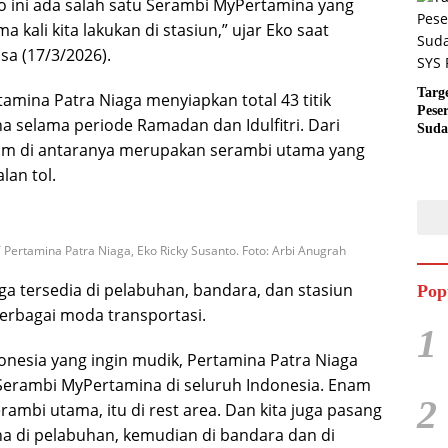
o ini ada salah satu Serambi MyPertamina yang
 kali kita lakukan di stasiun,” ujar Eko saat
sa (17/3/2026).
Targ
tamina Patra Niaga menyiapkan total 43 titik
Pese
 selama periode Ramadan dan Idulfitri. Dari
Suda
RUN
nam di antaranya merupakan serambi utama yang
lan tol.
 Pertamina Patra Niaga, Eko Ricky Susanto. Foto: Arbi Anugrah
juga tersedia di pelabuhan, bandara, dan stasiun
Pop
erbagai moda transportasi.
1
onesia yang ingin mudik, Pertamina Patra Niaga
 Serambi MyPertamina di seluruh Indonesia. Enam
2
ambi utama, itu di rest area. Dan kita juga pasang
 di pelabuhan, kemudian di bandara dan di