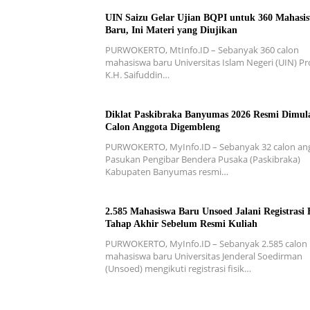
UIN Saizu Gelar Ujian BQPI untuk 360 Mahasi
Baru, Ini Materi yang Diujikan
PURWOKERTO, MtInfo.ID – Sebanyak 360 calon
mahasiswa baru Universitas Islam Negeri (UIN) Pro
K.H. Saifuddin…
Diklat Paskibraka Banyumas 2026 Resmi Dimula
Calon Anggota Digembleng
PURWOKERTO, MyInfo.ID – Sebanyak 32 calon an
Pasukan Pengibar Bendera Pusaka (Paskibraka)
Kabupaten Banyumas resmi…
2.585 Mahasiswa Baru Unsoed Jalani Registrasi F
Tahap Akhir Sebelum Resmi Kuliah
PURWOKERTO, MyInfo.ID – Sebanyak 2.585 calon
mahasiswa baru Universitas Jenderal Soedirman
(Unsoed) mengikuti registrasi fisik…