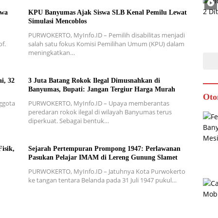
swa
KPU Banyumas Ajak Siswa SLB Kenal Pemilu Lewat
Simulasi Mencoblos
PURWOKERTO, MyInfo.ID – Pemilih disabilitas menjadi
f.
salah satu fokus Komisi Pemilihan Umum (KPU) dalam
meningkatkan…
i, 32
3 Juta Batang Rokok Ilegal Dimusnahkan di
Banyumas, Bupati: Jangan Tergiur Harga Murah
Oto
ggota
PURWOKERTO, MyInfo.ID – Upaya memberantas
peredaran rokok ilegal di wilayah Banyumas terus
diperkuat. Sebagai bentuk…
isik,
Sejarah Pertempuran Prompong 1947: Perlawanan
Pasukan Pelajar IMAM di Lereng Gunung Slamet
PURWOKERTO, MyInfo.ID – Jatuhnya Kota Purwokerto
ke tangan tentara Belanda pada 31 Juli 1947 pukul…