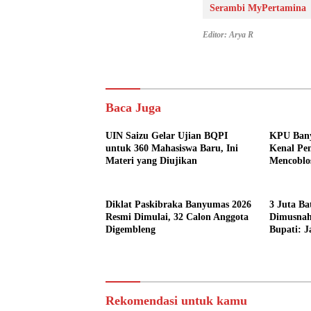
Serambi MyPertamina
Editor: Arya R
Baca Juga
UIN Saizu Gelar Ujian BQPI
KPU Bany
untuk 360 Mahasiswa Baru, Ini
Kenal Pem
Materi yang Diujikan
Mencoblo
Diklat Paskibraka Banyumas 2026
3 Juta Ba
Resmi Dimulai, 32 Calon Anggota
Dimusnah
Digembleng
Bupati: J
Murah
Rekomendasi untuk kamu