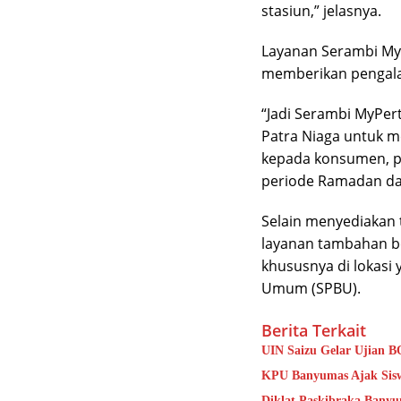
stasiun,” jelasnya.
Layanan Serambi MyP
memberikan pengala
“Jadi Serambi MyPer
Patra Niaga untuk 
kepada konsumen, p
periode Ramadan dan 
Selain menyediakan 
layanan tambahan be
khususnya di lokasi
Umum (SPBU).
Berita Terkait
UIN Saizu Gelar Ujian B
KPU Banyumas Ajak Sisw
Diklat Paskibraka Banyu