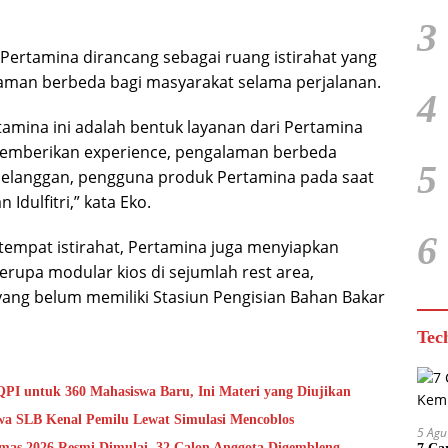
3
ertamina dirancang sebagai ruang istirahat yang
man berbeda bagi masyarakat selama perjalanan.
4
tamina ini adalah bentuk layanan dari Pertamina
memberikan experience, pengalaman berbeda
5
elanggan, pengguna produk Pertamina pada saat
Idulfitri,” kata Eko.
6
tempat istirahat, Pertamina juga menyiapkan
rupa modular kios di sejumlah rest area,
 yang belum memiliki Stasiun Pengisian Bahan Bakar
Tec
QPI untuk 360 Mahasiswa Baru, Ini Materi yang Diujikan
a SLB Kenal Pemilu Lewat Simulasi Mencoblos
5 Agu
mas 2026 Resmi Dimulai, 32 Calon Anggota Digembleng