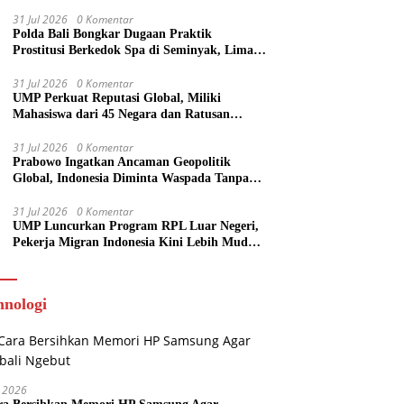
Sekolah
31 Jul 2026
0 Komentar
Polda Bali Bongkar Dugaan Praktik
Prostitusi Berkedok Spa di Seminyak, Lima
Orang Diamankan
31 Jul 2026
0 Komentar
UMP Perkuat Reputasi Global, Miliki
Mahasiswa dari 45 Negara dan Ratusan
Publikasi Scopus
31 Jul 2026
0 Komentar
Prabowo Ingatkan Ancaman Geopolitik
Global, Indonesia Diminta Waspada Tanpa
Panik
31 Jul 2026
0 Komentar
UMP Luncurkan Program RPL Luar Negeri,
Pekerja Migran Indonesia Kini Lebih Mudah
Kuliah
hnologi
 2026