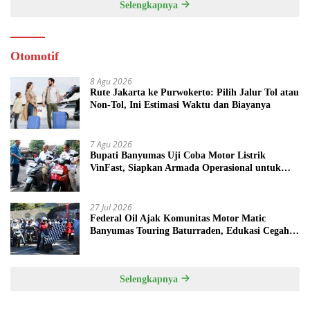
Selengkapnya
Otomotif
8 Agu 2026
Rute Jakarta ke Purwokerto: Pilih Jalur Tol atau
Non-Tol, Ini Estimasi Waktu dan Biayanya
7 Agu 2026
Bupati Banyumas Uji Coba Motor Listrik
VinFast, Siapkan Armada Operasional untuk
Kepala Desa
27 Jul 2026
Federal Oil Ajak Komunitas Motor Matic
Banyumas Touring Baturraden, Edukasi Cegah
Mesin Overheat
Selengkapnya