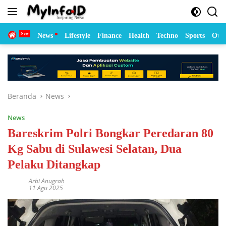
Langsung
ke
konten
Home
News
Lifestyle
Finance
Health
Techno
Sports
Otom
Beranda
News
News
Bareskrim Polri Bongkar Peredaran 80
Kg Sabu di Sulawesi Selatan, Dua
Pelaku Ditangkap
Arbi Anugrah
11 Agu 2025