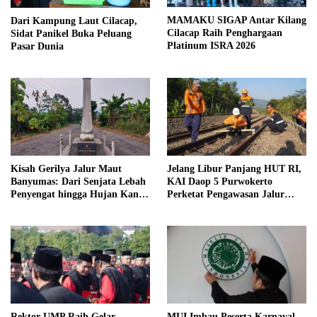
MAMAKU SIGAP Antar Kilang
Dari Kampung Laut Cilacap,
Cilacap Raih Penghargaan
Sidat Panikel Buka Peluang
Platinum ISRA 2026
Pasar Dunia
Kisah Gerilya Jalur Maut
Jelang Libur Panjang HUT RI,
Banyumas: Dari Senjata Lebah
KAI Daop 5 Purwokerto
Penyengat hingga Hujan Kanon
Perketat Pengawasan Jalur
di Cilongok
Kereta
Rektor UMP Raih Gelar
MUI Imbau Peserta Karnaval