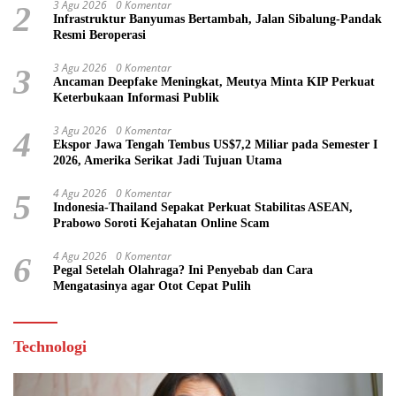
3 Agu 2026
0 Komentar
2
Infrastruktur Banyumas Bertambah, Jalan Sibalung-Pandak
Resmi Beroperasi
3 Agu 2026
0 Komentar
3
Ancaman Deepfake Meningkat, Meutya Minta KIP Perkuat
Keterbukaan Informasi Publik
3 Agu 2026
0 Komentar
4
Ekspor Jawa Tengah Tembus US$7,2 Miliar pada Semester I
2026, Amerika Serikat Jadi Tujuan Utama
4 Agu 2026
0 Komentar
5
Indonesia-Thailand Sepakat Perkuat Stabilitas ASEAN,
Prabowo Soroti Kejahatan Online Scam
4 Agu 2026
0 Komentar
6
Pegal Setelah Olahraga? Ini Penyebab dan Cara
Mengatasinya agar Otot Cepat Pulih
Technologi