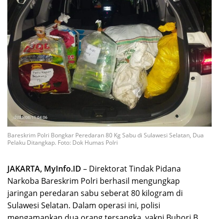
Bareskrim Polri Bongkar Peredaran 80 Kg Sabu di Sulawesi Selatan, Dua
Pelaku Ditangkap. Foto: Dok Humas Polri
JAKARTA, MyInfo.ID
– Direktorat Tindak Pidana
Narkoba Bareskrim Polri berhasil mengungkap
jaringan peredaran sabu seberat 80 kilogram di
Sulawesi Selatan. Dalam operasi ini, polisi
mengamankan dua orang tersangka, yakni Buhori B