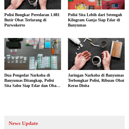
Polisi Bongkar Peredaran 1.081
Polisi Sita Lebih dari Setengah
Butir Obat Terlarang di
Kilogram Ganja Siap Edar di
Purwokerto
Banyumas
Dua Pengedar Narkoba di
Jaringan Narkoba di Banyumas
Banyumas Ditangkap, Polisi
Terbongkar Polisi, Ribuan Obat
Sita Sabu Siap Edar dan Obat
Keras Disita
Terlarang
News Update