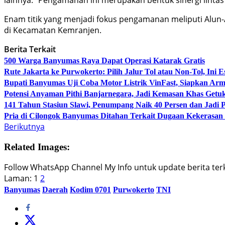
Enam titik yang menjadi fokus pengamanan meliputi Alun-
di Kecamatan Kemranjen.
Berita Terkait
500 Warga Banyumas Raya Dapat Operasi Katarak Gratis
Rute Jakarta ke Purwokerto: Pilih Jalur Tol atau Non-Tol, Ini
Bupati Banyumas Uji Coba Motor Listrik VinFast, Siapkan Arm
Potensi Anyaman Pithi Banjarnegara, Jadi Kemasan Khas Getu
141 Tahun Stasiun Slawi, Penumpang Naik 40 Persen dan Jadi
Pria di Cilongok Banyumas Ditahan Terkait Dugaan Kekerasan
Berikutnya
Related Images:
Follow WhatsApp Channel My Info untuk update berita terki
Laman:
1
2
Banyumas
Daerah
Kodim 0701
Purwokerto
TNI