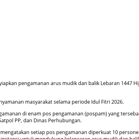
pkan pengamanan arus mudik dan balik Lebaran 1447 Hijr
yamanan masyarakat selama periode Idul Fitri 2026.
gamanan di enam pos pengamanan (pospam) yang tersebar d
Satpol PP, dan Dinas Perhubungan.
, mengatakan setiap pos pengamanan diperkuat 10 person
 instansi untuk mendukung kelancaran arus mudik dan balik 