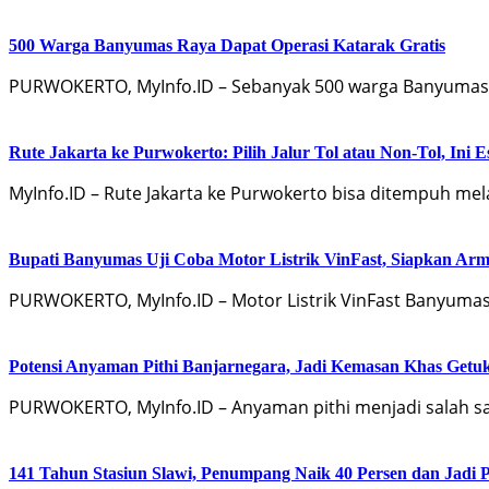
500 Warga Banyumas Raya Dapat Operasi Katarak Gratis
PURWOKERTO, MyInfo.ID – Sebanyak 500 warga Banyumas R
Rute Jakarta ke Purwokerto: Pilih Jalur Tol atau Non-Tol, Ini
MyInfo.ID – Rute Jakarta ke Purwokerto bisa ditempuh melal
Bupati Banyumas Uji Coba Motor Listrik VinFast, Siapkan Arm
PURWOKERTO, MyInfo.ID – Motor Listrik VinFast Banyumas
Potensi Anyaman Pithi Banjarnegara, Jadi Kemasan Khas Getu
PURWOKERTO, MyInfo.ID – Anyaman pithi menjadi salah sa
141 Tahun Stasiun Slawi, Penumpang Naik 40 Persen dan Jadi