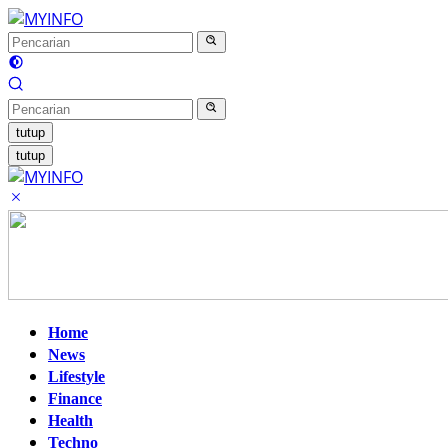
Langsung
ke
konten
tutup
tutup
Home
News
Lifestyle
Finance
Health
Techno