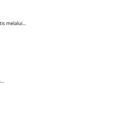
is melalui…
n…