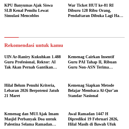
KPU Banyumas Ajak Siswa
War Ticket HUT ke-81 RI
SLB Kenal Pemilu Lewat
Diburu 128 Ribu Orang,
Simulasi Mencoblos
Pendaftaran Dibuka Lagi Hari
Ini
Rekomendasi untuk kamu
UIN Ar-Raniry Kukuhkan 1.488
Kemenag Cairkan Insentif
Guru Profesional, Rektor: AI
Guru PAI Tahap II, Ribuan
Tak Akan Pernah Gantikan
Guru Non-ASN Terima
Sentuhan Guru
Bantuan Rp250 Ribu per Bulan
Hilal Belum Penuhi Kriteria,
Kemenag Siapkan Metode
Lebaran 2026 Berpotensi Jatuh
Belajar Membaca Al-Qur’an
21 Maret
Standar Nasional
Kemenag dan MUI Ajak Imam
Awal Ramadan 1447 H
Masjid Perbanyak Doa untuk
Diprediksi 19 Februari 2026,
Palestina Selama Ramadan
Hilal Masih di Bawah Ufuk