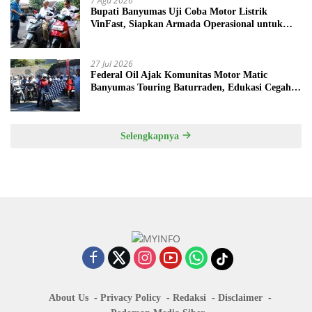
7 Agu 2026
Bupati Banyumas Uji Coba Motor Listrik
VinFast, Siapkan Armada Operasional untuk
Kepala Desa
27 Jul 2026
Federal Oil Ajak Komunitas Motor Matic
Banyumas Touring Baturraden, Edukasi Cegah
Mesin Overheat
Selengkapnya
About Us
Privacy Policy
Redaksi
Disclaimer