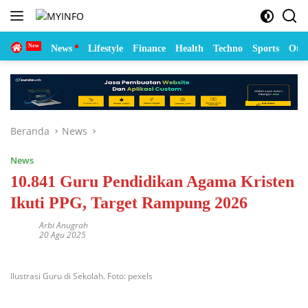
Langsung
ke
konten
Home
News
Lifestyle
Finance
Health
Techno
Sports
Otom
Beranda
News
News
10.841 Guru Pendidikan Agama Kristen
Ikuti PPG, Target Rampung 2026
Arbi Anugrah
20 Agu 2025
Ilustrasi Guru di Sekolah. Foto: pexels