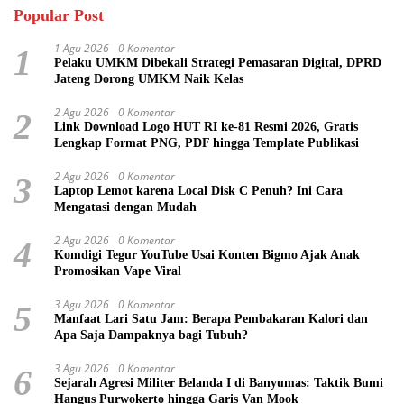
Popular Post
1 Agu 2026
0 Komentar
1
Pelaku UMKM Dibekali Strategi Pemasaran Digital, DPRD
Jateng Dorong UMKM Naik Kelas
2 Agu 2026
0 Komentar
2
Link Download Logo HUT RI ke-81 Resmi 2026, Gratis
Lengkap Format PNG, PDF hingga Template Publikasi
2 Agu 2026
0 Komentar
3
Laptop Lemot karena Local Disk C Penuh? Ini Cara
Mengatasi dengan Mudah
2 Agu 2026
0 Komentar
4
Komdigi Tegur YouTube Usai Konten Bigmo Ajak Anak
Promosikan Vape Viral
3 Agu 2026
0 Komentar
5
Manfaat Lari Satu Jam: Berapa Pembakaran Kalori dan
Apa Saja Dampaknya bagi Tubuh?
3 Agu 2026
0 Komentar
6
Sejarah Agresi Militer Belanda I di Banyumas: Taktik Bumi
Hangus Purwokerto hingga Garis Van Mook