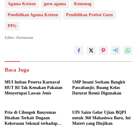
Agama Kristen
guru agama
Kemenag
Pendidikan Agama Kristen
Pendidikan Profesi Guru
PPG
Editor: Darmawan
Baca Juga
MUI Imbau Peserta Karnaval
SMP Insani Sorkam Bangkit
HUT RI Tak Kenakan Pakaian
Pascabanjir, Ruang Kelas
Menyerupai Lawan Jenis
Darurat Resmi Digunakan
Pria di Cilongok Banyumas
UIN Saizu Gelar Ujian BQPI
Ditahan Terkait Dugaan
untuk 360 Mahasiswa Baru, Ini
Kekerasan Seksual terhadap
Materi yang Diujikan
Perempuan