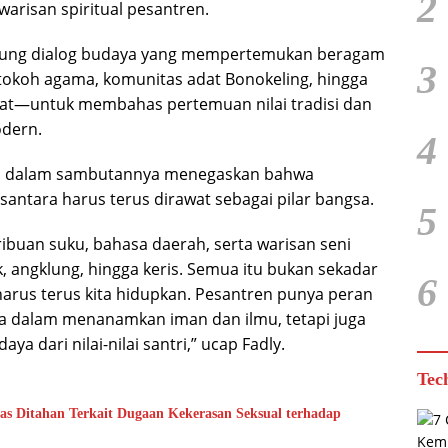
2
arisan spiritual pesantren.
ngsung dialog budaya yang mempertemukan beragam
3
okoh agama, komunitas adat Bonokeling, hingga
kat—untuk membahas pertemuan nilai tradisi dan
dern.
4
n dalam sambutannya menegaskan bahwa
antara harus terus dirawat sebagai pilar bangsa.
5
ribuan suku, bahasa daerah, serta warisan seni
k, angklung, hingga keris. Semua itu bukan sekadar
6
harus terus kita hidupkan. Pesantren punya peran
a dalam menanamkan iman dan ilmu, tetapi juga
ya dari nilai-nilai santri,” ucap Fadly.
Tec
as Ditahan Terkait Dugaan Kekerasan Seksual terhadap