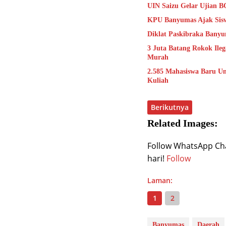
UIN Saizu Gelar Ujian B
KPU Banyumas Ajak Sisw
Diklat Paskibraka Banyu
3 Juta Batang Rokok Ile
Murah
2.585 Mahasiswa Baru Uns
Kuliah
Berikutnya
Related Images:
Follow WhatsApp Chan
hari!
Follow
Laman:
1
2
Banyumas
Daerah