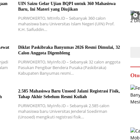
gaan
UIN Saizu Gelar Ujian BQPI untuk 360 Mahasiswa
Baru, Ini Materi yang Diujikan
PURWOKERTO, MtInfo.ID – Sebanyak 360 calon
mahasiswa baru Universitas Islam Negeri (UIN) Prof.
K.H. Saifuddin…
Lewat
Diklat Paskibraka Banyumas 2026 Resmi Dimulai, 32
Calon Anggota Digembleng
njadi
PURWOKERTO, MyInfo.ID – Sebanyak 32 calon anggota
alam
Pasukan Pengibar Bendera Pusaka (Paskibraka)
Kabupaten Banyumas resmi…
Oto
2.585 Mahasiswa Baru Unsoed Jalani Registrasi Fisik,
h
Tahap Akhir Sebelum Resmi Kuliah
PURWOKERTO, MyInfo.ID – Sebanyak 2.585 calon
mahasiswa baru Universitas Jenderal Soedirman
(Unsoed) mengikuti registrasi fisik…