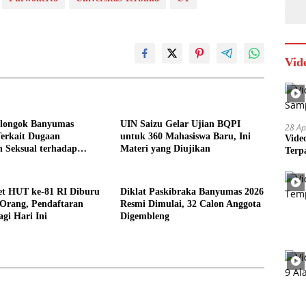
Vid
Cilongok Banyumas
UIN Saizu Gelar Ujian BQPI
28 Ap
Terkait Dugaan
untuk 360 Mahasiswa Baru, Ini
Vide
 Seksual terhadap
Materi yang Diujikan
Terp
an
et HUT ke-81 RI Diburu
Diklat Paskibraka Banyumas 2026
 Orang, Pendaftaran
Resmi Dimulai, 32 Calon Anggota
gi Hari Ini
Digembleng