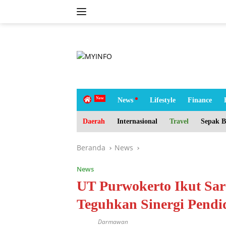
Langsung
ke
konten
tutup
H
News
Lifestyle
Finance
o
m
Daerah
Internasional
Travel
Sepak B
e
Beranda
News
News
UT Purwokerto Ikut Sar
Teguhkan Sinergi Pend
Darmawan