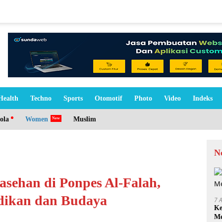
Health
Techno
Sports
Otomotif
Photo
Video
Indeks
ola
Women
Muslim
N
asehan di Ponpes Al-Falah,
idikan dan Budaya
7 
Ke
Me