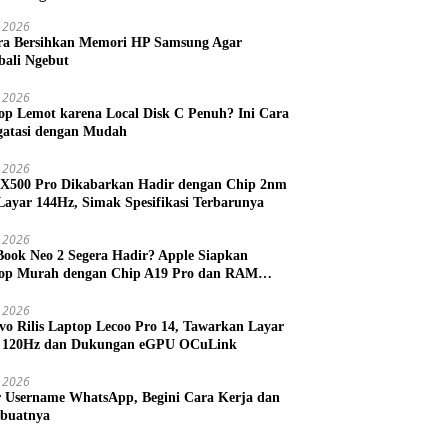
 2026
ra Bersihkan Memori HP Samsung Agar
ali Ngebut
 2026
op Lemot karena Local Disk C Penuh? Ini Cara
atasi dengan Mudah
l 2026
 X500 Pro Dikabarkan Hadir dengan Chip 2nm
Layar 144Hz, Simak Spesifikasi Terbarunya
l 2026
ook Neo 2 Segera Hadir? Apple Siapkan
op Murah dengan Chip A19 Pro dan RAM
h Besar
l 2026
vo Rilis Laptop Lecoo Pro 14, Tawarkan Layar
 120Hz dan Dukungan eGPU OCuLink
l 2026
r Username WhatsApp, Begini Cara Kerja dan
buatnya