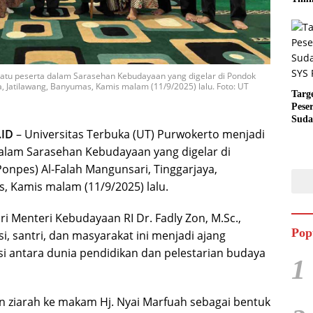
satu peserta dalam Sarasehan Kebudayaan yang digelar di Pondok
, Jatilawang, Banyumas, Kamis malam (11/9/2025) lalu. Foto: UT
Targ
Pese
Suda
RUN
.ID
– Universitas Terbuka (UT) Purwokerto menjadi
dalam Sarasehan Kebudayaan yang digelar di
onpes) Al-Falah Mangunsari, Tinggarjaya,
, Kamis malam (11/9/2025) lalu.
ri Menteri Kebudayaan RI Dr. Fadly Zon, M.Sc.,
Pop
i, santri, dan masyarakat ini menjadi ajang
i antara dunia pendidikan dan pelestarian budaya
1
n ziarah ke makam Hj. Nyai Marfuah sebagai bentuk