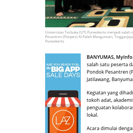
Universitas Terbuka (UT) Purwokerto menjadi salah 
Pesantren (Ponpes) Al-Falah Mangunsari, Tinggarjaya
Purwokerto
BANYUMAS, MyInfo
salah satu peserta 
Pondok Pesantren (P
Jatilawang, Banyumas
Kegiatan yang dihadi
tokoh adat, akademis
penguatan kolaboras
lokal.
Acara dimulai denga