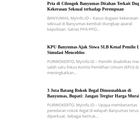
Pria di Cilongok Banyumas Ditahan Terkait Du
Kekerasan Seksual terhadap Perempuan
BANYUMAS, MyInfo.ID – Kasus dugaan kekerasan
seksual di Banyumas kembali diungkap aparat
kepolisian. Satres PPA-PPO…
KPU Banyumas Ajak Siswa SLB Kenal Pemilu 
Simulasi Mencoblos
PURWOKERTO, MyInfo.ID – Pemilih disabilitas me
salah satu fokus Komisi Pemilihan Umum (KPU) d
meningkatkan…
3 Juta Batang Rokok Ilegal Dimusnahkan di
Banyumas, Bupati: Jangan Tergiur Harga Mura
PURWOKERTO, MyInfo.ID – Upaya memberantas
peredaran rokok ilegal di wilayah Banyumas terus
diperkuat. Sebagai bentuk…