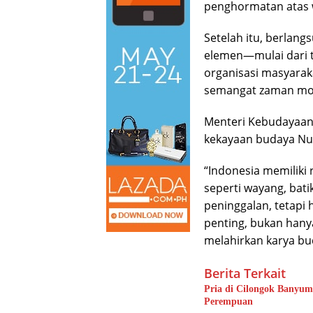
penghormatan atas w
Setelah itu, berla
elemen—mulai dari t
organisasi masyara
semangat zaman mo
Menteri Kebudayaa
kekayaan budaya Nus
“Indonesia memiliki 
seperti wayang, bati
peninggalan, tetapi 
penting, bukan hany
melahirkan karya buda
Berita Terkait
Pria di Cilongok Banyum
Perempuan