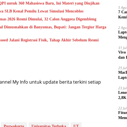
QPI untuk 360 Mahasiswa Baru, Ini Materi yang Diujikan
5 Agu
a SLB Kenal Pemilu Lewat Simulasi Mencoblos
7 Ca
Kemb
mas 2026 Resmi Dimulai, 32 Calon Anggota Digembleng
gal Dimusnahkan di Banyumas, Bupati: Jangan Tergiur Harga
2 Agu
Lapt
Meng
oed Jalani Registrasi Fisik, Tahap Akhir Sebelum Resmi
31 Ju
Vivo
dan 
25 Ju
MacB
Lapt
nel My Info untuk update berita terkini setiap
Lebi
23 Ju
Leno
2,8K
22 Ju
Fitu
Mem
Purwokerto
Universitas Terbuka
UT