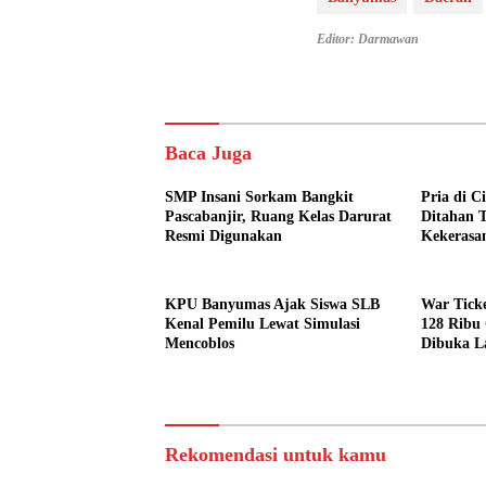
Editor: Darmawan
Baca Juga
SMP Insani Sorkam Bangkit
Pria di 
Pascabanjir, Ruang Kelas Darurat
Ditahan 
Resmi Digunakan
Kekerasan
Perempu
KPU Banyumas Ajak Siswa SLB
War Tick
Kenal Pemilu Lewat Simulasi
128 Ribu
Mencoblos
Dibuka La
Rekomendasi untuk kamu