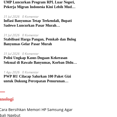
UMP Luncurkan Program RPL Luar Negeri,
Pekerja Migran Indonesia Kini Lebih Mudah
Kuliah
31 Jul 2026
0 Komentar
Inflasi Banyumas Tetap Terkendali, Bupati
Sadewo Luncurkan Pasar Murah
SARAHSIMAS
31 Jul 2026
0 Komentar
Stabilisasi Harga Pangan, Pemkab dan Bulog
Banyumas Gelar Pasar Murah
31 Jul 2026
0 Komentar
Polisi Ungkap Kasus Dugaan Kekerasan
Seksual di Rawalo Banyumas, Korban Diduga
Dibuat Tak Berdaya
1 Agu 2026
0 Komentar
PWP RU Cilacap Salurkan 100 Paket Gizi
untuk Dukung Percepatan Penurunan
Stunting
hnologi