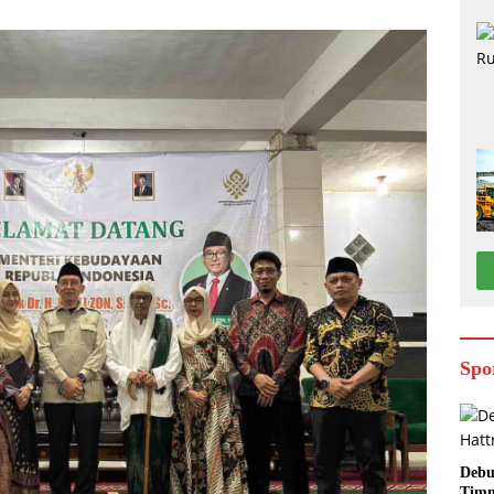
Spo
Debu
Timn