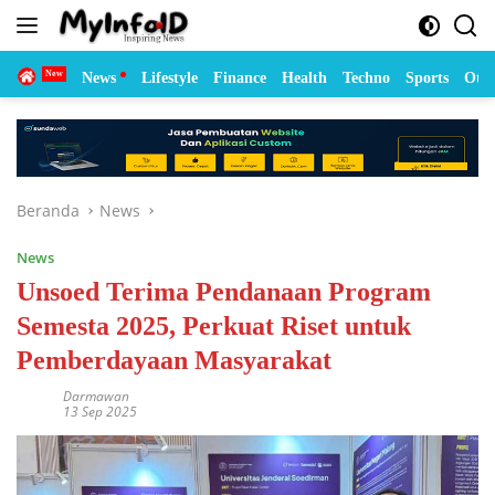
Langsung
ke
konten
Home
News
Lifestyle
Finance
Health
Techno
Sports
Otom
Beranda
News
News
Unsoed Terima Pendanaan Program
Semesta 2025, Perkuat Riset untuk
Pemberdayaan Masyarakat
Darmawan
13 Sep 2025