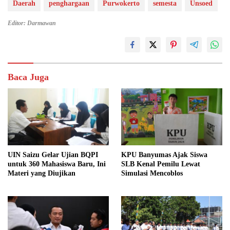
Daerah
penghargaan
Purwokerto
semesta
Unsoed
Editor: Darmawan
Baca Juga
UIN Saizu Gelar Ujian BQPI
KPU Banyumas Ajak Siswa
untuk 360 Mahasiswa Baru, Ini
SLB Kenal Pemilu Lewat
Materi yang Diujikan
Simulasi Mencoblos