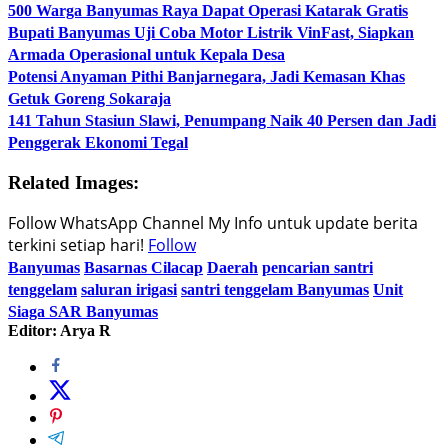
500 Warga Banyumas Raya Dapat Operasi Katarak Gratis
Bupati Banyumas Uji Coba Motor Listrik VinFast, Siapkan
Armada Operasional untuk Kepala Desa
Potensi Anyaman Pithi Banjarnegara, Jadi Kemasan Khas
Getuk Goreng Sokaraja
141 Tahun Stasiun Slawi, Penumpang Naik 40 Persen dan Jadi
Penggerak Ekonomi Tegal
Related Images:
Follow WhatsApp Channel My Info untuk update berita
terkini setiap hari!
Follow
Banyumas
Basarnas Cilacap
Daerah
pencarian santri
tenggelam
saluran irigasi
santri tenggelam Banyumas
Unit
Siaga SAR Banyumas
Editor: Arya R