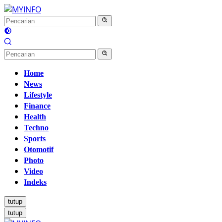
Langsung
ke
konten
Home
News
Lifestyle
Finance
Health
Techno
Sports
Otomotif
Photo
Video
Indeks
tutup
tutup