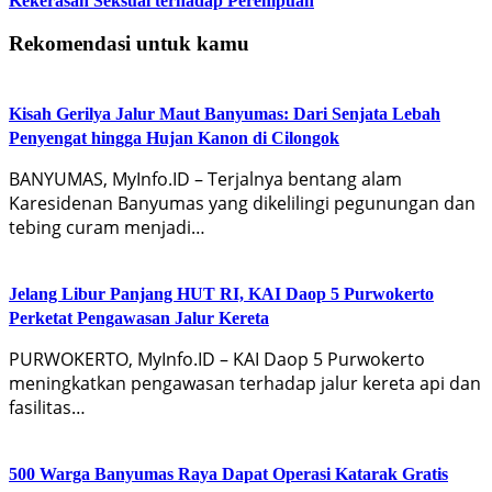
Kekerasan Seksual terhadap Perempuan
Rekomendasi untuk kamu
Kisah Gerilya Jalur Maut Banyumas: Dari Senjata Lebah
Penyengat hingga Hujan Kanon di Cilongok
BANYUMAS, MyInfo.ID – Terjalnya bentang alam
Karesidenan Banyumas yang dikelilingi pegunungan dan
tebing curam menjadi…
Jelang Libur Panjang HUT RI, KAI Daop 5 Purwokerto
Perketat Pengawasan Jalur Kereta
PURWOKERTO, MyInfo.ID – KAI Daop 5 Purwokerto
meningkatkan pengawasan terhadap jalur kereta api dan
fasilitas…
500 Warga Banyumas Raya Dapat Operasi Katarak Gratis