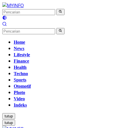
Langsung
ke
konten
Home
News
Lifestyle
Finance
Health
Techno
Sports
Otomotif
Photo
Video
Indeks
tutup
tutup