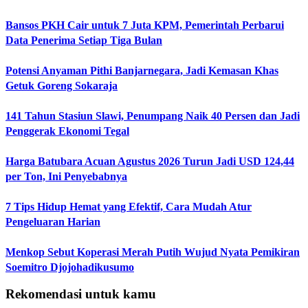
Bansos PKH Cair untuk 7 Juta KPM, Pemerintah Perbarui
Data Penerima Setiap Tiga Bulan
Potensi Anyaman Pithi Banjarnegara, Jadi Kemasan Khas
Getuk Goreng Sokaraja
141 Tahun Stasiun Slawi, Penumpang Naik 40 Persen dan Jadi
Penggerak Ekonomi Tegal
Harga Batubara Acuan Agustus 2026 Turun Jadi USD 124,44
per Ton, Ini Penyebabnya
7 Tips Hidup Hemat yang Efektif, Cara Mudah Atur
Pengeluaran Harian
Menkop Sebut Koperasi Merah Putih Wujud Nyata Pemikiran
Soemitro Djojohadikusumo
Rekomendasi untuk kamu