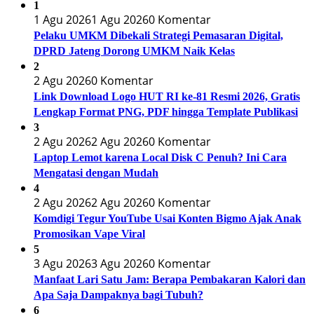
1
1 Agu 2026
1 Agu 2026
0 Komentar
Pelaku UMKM Dibekali Strategi Pemasaran Digital,
DPRD Jateng Dorong UMKM Naik Kelas
2
2 Agu 2026
0 Komentar
Link Download Logo HUT RI ke-81 Resmi 2026, Gratis
Lengkap Format PNG, PDF hingga Template Publikasi
3
2 Agu 2026
2 Agu 2026
0 Komentar
Laptop Lemot karena Local Disk C Penuh? Ini Cara
Mengatasi dengan Mudah
4
2 Agu 2026
2 Agu 2026
0 Komentar
Komdigi Tegur YouTube Usai Konten Bigmo Ajak Anak
Promosikan Vape Viral
5
3 Agu 2026
3 Agu 2026
0 Komentar
Manfaat Lari Satu Jam: Berapa Pembakaran Kalori dan
Apa Saja Dampaknya bagi Tubuh?
6