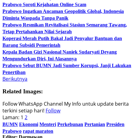
Prabowo Soroti Kejahatan Online Scam
Prabowo Ingatkan Ancaman Geopolitik Global, Indonesia
Diminta Waspada Tanpa Panik
Prabowo Resmikan Revitalisasi Stasiun Semarang Tawang,
Tetap Pertahankan Nilai Sejarah
Koperasi Merah Putih Bakal Jadi Penyalur Bantuan dan
Barang Subsidi Pemerintah
Kepala Badan Gizi Nasional Naniek Sudaryati Deyang
Mengundurkan Diri, Ini Alasannya
Prabowo Sebut BUMN Jadi Sumber Korupsi, Janji Lakukan
Penertiban
Berikutnya
Related Images:
Follow WhatsApp Channel My Info untuk update berita
terkini setiap hari!
Follow
Laman:
1
2
BUMN
Ekonomi
Menteri
Perkebunan
Pertanian
Presiden
Prabowo
rapat maraton
Editor: Darmawan