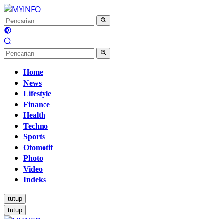
Langsung
ke
konten
Home
News
Lifestyle
Finance
Health
Techno
Sports
Otomotif
Photo
Video
Indeks
tutup
tutup