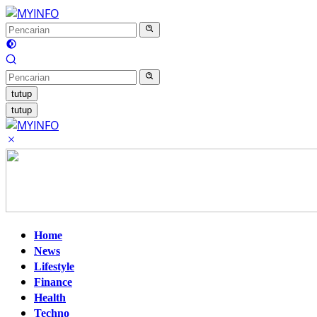
Langsung
ke
konten
tutup
tutup
Home
News
Lifestyle
Finance
Health
Techno