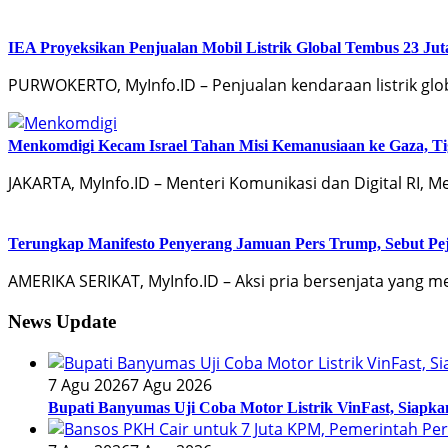
IEA Proyeksikan Penjualan Mobil Listrik Global Tembus 23 Jut
PURWOKERTO, MyInfo.ID – Penjualan kendaraan listrik glo
Menkomdigi Kecam Israel Tahan Misi Kemanusiaan ke Gaza, Tig
JAKARTA, MyInfo.ID – Menteri Komunikasi dan Digital RI, M
Terungkap Manifesto Penyerang Jamuan Pers Trump, Sebut Pej
AMERIKA SERIKAT, MyInfo.ID – Aksi pria bersenjata ya
News Update
7 Agu 2026
7 Agu 2026
Bupati Banyumas Uji Coba Motor Listrik VinFast, Siapk