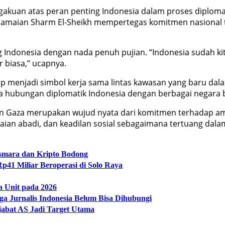
akuan atas peran penting Indonesia dalam proses diploma
erdamaian Sharm El-Sheikh mempertegas komitmen nasional 
 Indonesia dengan nada penuh pujian. “Indonesia sudah ki
r biasa,” ucapnya.
mp menjadi simbol kerja sama lintas kawasan yang baru d
hubungan diplomatik Indonesia dengan berbagai negara b
aian Gaza merupakan wujud nyata dari komitmen terhadap a
aian abadi, dan keadilan sosial sebagaimana tertuang d
Asmara dan Kripto Bodong
p41 Miliar Beroperasi di Solo Raya
a Unit pada 2026
a Jurnalis Indonesia Belum Bisa Dihubungi
abat AS Jadi Target Utama