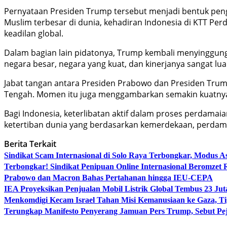
Pernyataan Presiden Trump tersebut menjadi bentuk peng
Muslim terbesar di dunia, kehadiran Indonesia di KTT P
keadilan global.
Dalam bagian lain pidatonya, Trump kembali menyinggung
negara besar, negara yang kuat, dan kinerjanya sangat lua
Jabat tangan antara Presiden Prabowo dan Presiden Tru
Tengah. Momen itu juga menggambarkan semakin kuatnya 
Bagi Indonesia, keterlibatan aktif dalam proses perdam
ketertiban dunia yang berdasarkan kemerdekaan, perdam
Berita Terkait
Sindikat Scam Internasional di Solo Raya Terbongkar, Modus 
Terbongkar! Sindikat Penipuan Online Internasional Beromzet R
Prabowo dan Macron Bahas Pertahanan hingga IEU-CEPA
IEA Proyeksikan Penjualan Mobil Listrik Global Tembus 23 Jut
Menkomdigi Kecam Israel Tahan Misi Kemanusiaan ke Gaza, Tig
Terungkap Manifesto Penyerang Jamuan Pers Trump, Sebut Pej