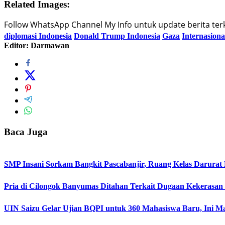
Related Images:
Follow WhatsApp Channel My Info untuk update berita terki
diplomasi Indonesia
Donald Trump Indonesia
Gaza
Internasiona
Editor: Darmawan
Baca Juga
SMP Insani Sorkam Bangkit Pascabanjir, Ruang Kelas Darurat
Pria di Cilongok Banyumas Ditahan Terkait Dugaan Kekerasan
UIN Saizu Gelar Ujian BQPI untuk 360 Mahasiswa Baru, Ini Ma