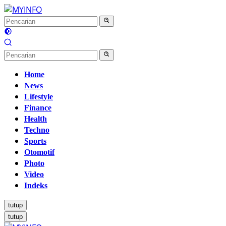
Langsung
ke
konten
Home
News
Lifestyle
Finance
Health
Techno
Sports
Otomotif
Photo
Video
Indeks
tutup
tutup