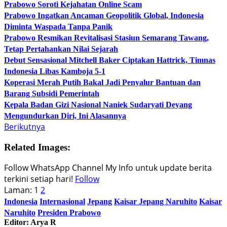
Prabowo Soroti Kejahatan Online Scam
Prabowo Ingatkan Ancaman Geopolitik Global, Indonesia
Diminta Waspada Tanpa Panik
Prabowo Resmikan Revitalisasi Stasiun Semarang Tawang,
Tetap Pertahankan Nilai Sejarah
Debut Sensasional Mitchell Baker Ciptakan Hattrick, Timnas
Indonesia Libas Kamboja 5-1
Koperasi Merah Putih Bakal Jadi Penyalur Bantuan dan
Barang Subsidi Pemerintah
Kepala Badan Gizi Nasional Naniek Sudaryati Deyang
Mengundurkan Diri, Ini Alasannya
Berikutnya
Related Images:
Follow WhatsApp Channel My Info untuk update berita
terkini setiap hari!
Follow
Laman:
1
2
Indonesia
Internasional
Jepang
Kaisar Jepang Naruhito
Kaisar
Naruhito
Presiden Prabowo
Editor: Arya R