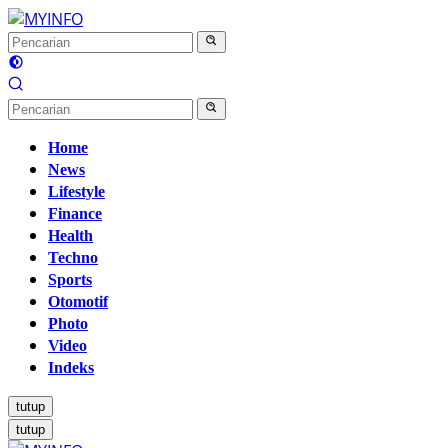
Langsung
ke
konten
Home
News
Lifestyle
Finance
Health
Techno
Sports
Otomotif
Photo
Video
Indeks
tutup
tutup