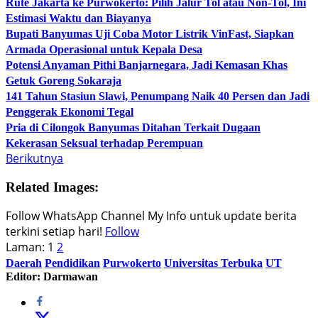
Rute Jakarta ke Purwokerto: Pilih Jalur Tol atau Non-Tol, Ini
Estimasi Waktu dan Biayanya
Bupati Banyumas Uji Coba Motor Listrik VinFast, Siapkan
Armada Operasional untuk Kepala Desa
Potensi Anyaman Pithi Banjarnegara, Jadi Kemasan Khas
Getuk Goreng Sokaraja
141 Tahun Stasiun Slawi, Penumpang Naik 40 Persen dan Jadi
Penggerak Ekonomi Tegal
Pria di Cilongok Banyumas Ditahan Terkait Dugaan
Kekerasan Seksual terhadap Perempuan
Berikutnya
Related Images:
Follow WhatsApp Channel My Info untuk update berita
terkini setiap hari!
Follow
Laman:
1
2
Daerah
Pendidikan
Purwokerto
Universitas Terbuka
UT
Editor: Darmawan