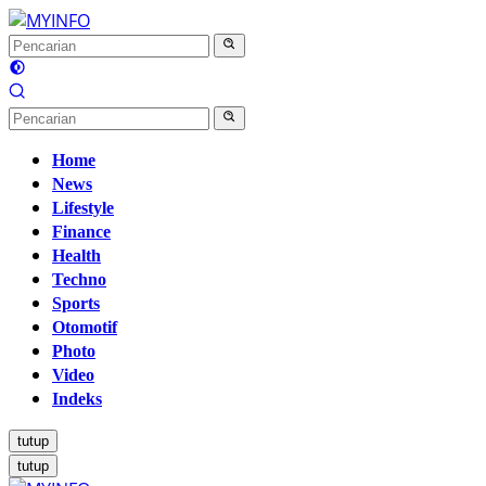
Langsung
ke
konten
Home
News
Lifestyle
Finance
Health
Techno
Sports
Otomotif
Photo
Video
Indeks
tutup
tutup