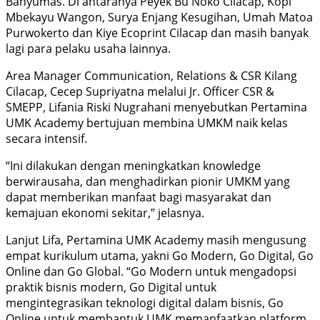
Banyumas. Di antaranya Peyek Bu Noko Cilacap, Kopi
Mbekayu Wangon, Surya Enjang Kesugihan, Umah Matoa
Purwokerto dan Kiye Ecoprint Cilacap dan masih banyak
lagi para pelaku usaha lainnya.
Area Manager Communication, Relations & CSR Kilang
Cilacap, Cecep Supriyatna melalui Jr. Officer CSR &
SMEPP, Lifania Riski Nugrahani menyebutkan Pertamina
UMK Academy bertujuan membina UMKM naik kelas
secara intensif.
“Ini dilakukan dengan meningkatkan knowledge
berwirausaha, dan menghadirkan pionir UMKM yang
dapat memberikan manfaat bagi masyarakat dan
kemajuan ekonomi sekitar,” jelasnya.
Lanjut Lifa, Pertamina UMK Academy masih mengusung
empat kurikulum utama, yakni Go Modern, Go Digital, Go
Online dan Go Global. “Go Modern untuk mengadopsi
praktik bisnis modern, Go Digital untuk
mengintegrasikan teknologi digital dalam bisnis, Go
Online untuk membantuk UMK memanfaatkan platform