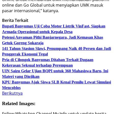
online dan Go Global untuk menyiapkan UMK masuk
pasar internasional,” katanya.
Berita Terkait
Bupati Banyumas Uji Coba Motor Listrik VinFast, Siapkan
Armada Operasional untuk Kepala Desa
Potensi Anyaman Pithi Banjarnegara, Jadi Kemasan Khas
Getuk Goreng Sokaraja
141 Tahun Stasiun Slawi, Penumpang Naik 40 Persen dan Jadi
Penggerak Ekonomi Tegal
Pria di Cilongok Banyumas Ditahan Terkait Dugaan
Kekerasan Seksual terhadap Perempuan
UIN Saizu Gelar Ujian BQPI untuk 360 Mahasiswa Baru, Ini
Materi yang Diujikan
KPU Banyumas Ajak Siswa SLB Kenal Pemilu Lewat Simulasi
Mencoblos
Berikutnya
Related Images:
Follow WhatsApp Channel My Info untuk update berita