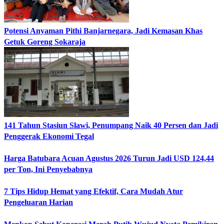
Potensi Anyaman Pithi Banjarnegara, Jadi Kemasan Khas
Getuk Goreng Sokaraja
141 Tahun Stasiun Slawi, Penumpang Naik 40 Persen dan Jadi
Penggerak Ekonomi Tegal
Harga Batubara Acuan Agustus 2026 Turun Jadi USD 124,44
per Ton, Ini Penyebabnya
7 Tips Hidup Hemat yang Efektif, Cara Mudah Atur
Pengeluaran Harian