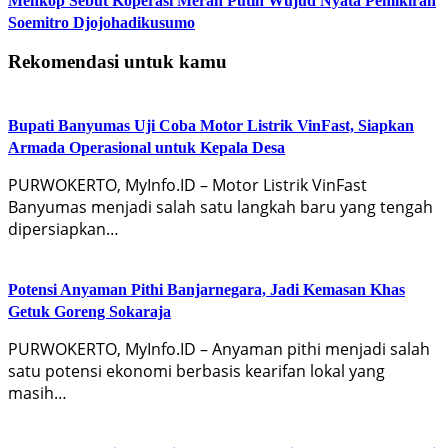
Menkop Sebut Koperasi Merah Putih Wujud Nyata Pemikiran
Soemitro Djojohadikusumo
Rekomendasi untuk kamu
Bupati Banyumas Uji Coba Motor Listrik VinFast, Siapkan
Armada Operasional untuk Kepala Desa
PURWOKERTO, MyInfo.ID – Motor Listrik VinFast
Banyumas menjadi salah satu langkah baru yang tengah
dipersiapkan…
Potensi Anyaman Pithi Banjarnegara, Jadi Kemasan Khas
Getuk Goreng Sokaraja
PURWOKERTO, MyInfo.ID – Anyaman pithi menjadi salah
satu potensi ekonomi berbasis kearifan lokal yang
masih…