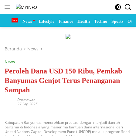
Langsung
ke
konten
Home
News
Lifestyle
Finance
Health
Techno
Sports
Otom
Beranda
News
News
Peroleh Dana USD 150 Ribu, Pemkab
Banyumas Genjot Terus Penanganan
Sampah
Darmawan
27 Sep 2025
Kabupaten Banyumas menorehkan prestasi dengan menjadi daerah
pertama di Indonesia yang menerima bantuan dana internasional dari
United Nations Capital Development Fund (UNCDF) melalui program Seed