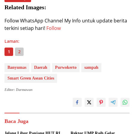
Related Images:
Follow WhatsApp Channel My Info untuk update berita
terkini setiap hari!
Follow
Laman:
1
2
Banyumas
Daerah
Purwokerto
sampah
Smart Green Asean Cities
Editor: Darmawan
Baca Juga
Jelang Libur Panjang HUT RI,
Rektor UMP Raih Gelar