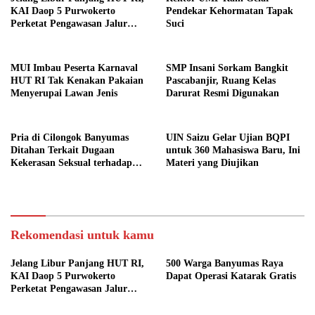
KAI Daop 5 Purwokerto
Pendekar Kehormatan Tapak
Perketat Pengawasan Jalur
Suci
Kereta
MUI Imbau Peserta Karnaval
SMP Insani Sorkam Bangkit
HUT RI Tak Kenakan Pakaian
Pascabanjir, Ruang Kelas
Menyerupai Lawan Jenis
Darurat Resmi Digunakan
Pria di Cilongok Banyumas
UIN Saizu Gelar Ujian BQPI
Ditahan Terkait Dugaan
untuk 360 Mahasiswa Baru, Ini
Kekerasan Seksual terhadap
Materi yang Diujikan
Perempuan
Rekomendasi untuk kamu
Jelang Libur Panjang HUT RI,
500 Warga Banyumas Raya
KAI Daop 5 Purwokerto
Dapat Operasi Katarak Gratis
Perketat Pengawasan Jalur
Kereta