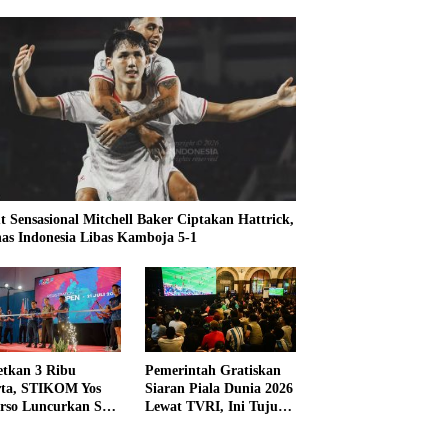
t Sensasional Mitchell Baker Ciptakan Hattrick,
as Indonesia Libas Kamboja 5-1
etkan 3 Ribu
Pemerintah Gratiskan
rta, STIKOM Yos
Siaran Piala Dunia 2026
rso Luncurkan SYS
Lewat TVRI, Ini Tujuan
 2026
dan Alasannya