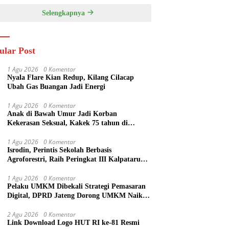
Selengkapnya
ular Post
1 Agu 2026
0 Komentar
Nyala Flare Kian Redup, Kilang Cilacap
Ubah Gas Buangan Jadi Energi
1 Agu 2026
0 Komentar
Anak di Bawah Umur Jadi Korban
Kekerasan Seksual, Kakek 75 tahun di
Banyumas Ditangkap
1 Agu 2026
0 Komentar
Isrodin, Perintis Sekolah Berbasis
Agroforestri, Raih Peringkat III Kalpataru
Tingkat Provinsi Jawa Tengah 2026
1 Agu 2026
0 Komentar
Pelaku UMKM Dibekali Strategi Pemasaran
Digital, DPRD Jateng Dorong UMKM Naik
Kelas
2 Agu 2026
0 Komentar
Link Download Logo HUT RI ke-81 Resmi