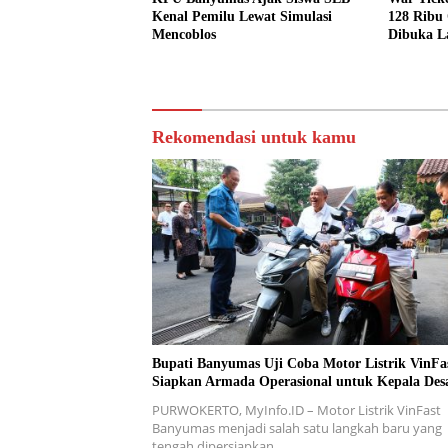
Kenal Pemilu Lewat Simulasi
128 Ribu
Mencoblos
Dibuka La
Rekomendasi untuk kamu
Bupati Banyumas Uji Coba Motor Listrik VinFas
Siapkan Armada Operasional untuk Kepala Des
PURWOKERTO, MyInfo.ID – Motor Listrik VinFast
Banyumas menjadi salah satu langkah baru yang
tengah dipersiapkan…