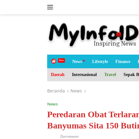
Langsung
ke
konten
tutup
H
News
Lifestyle
Finance
o
m
Daerah
Internasional
Travel
Sepak B
e
Beranda
News
News
Peredaran Obat Terlara
Banyumas Sita 150 Buti
Darmawan