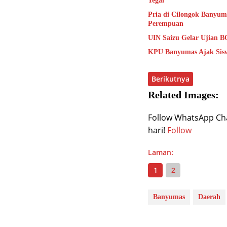
Tegal
Pria di Cilongok Banyum
Perempuan
UIN Saizu Gelar Ujian B
KPU Banyumas Ajak Sisw
Berikutnya
Related Images:
Follow WhatsApp Chan
hari!
Follow
Laman:
1
2
Banyumas
Daerah