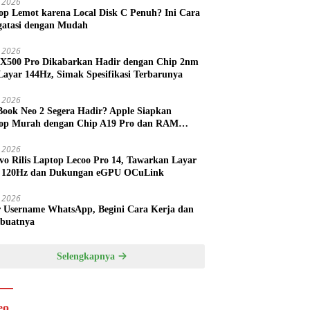
 2026
op Lemot karena Local Disk C Penuh? Ini Cara
atasi dengan Mudah
l 2026
 X500 Pro Dikabarkan Hadir dengan Chip 2nm
Layar 144Hz, Simak Spesifikasi Terbarunya
l 2026
ook Neo 2 Segera Hadir? Apple Siapkan
op Murah dengan Chip A19 Pro dan RAM
h Besar
l 2026
vo Rilis Laptop Lecoo Pro 14, Tawarkan Layar
 120Hz dan Dukungan eGPU OCuLink
l 2026
r Username WhatsApp, Begini Cara Kerja dan
buatnya
Selengkapnya
eo