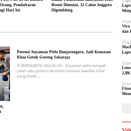
2 Agu
 Orang, Pendaftaran
Resmi Dimulai, 32 Calon Anggota
Lapt
gi Hari Ini
Digembleng
Meng
31 Ju
Vivo
dan 
25 Ju
MacB
Potensi Anyaman Pithi Banjarnegara, Jadi Kemasan
Lapt
Khas Getuk Goreng Sokaraja
Lebi
23 Ju
PURWOKERTO, MyInfo.ID – Anyaman pithi menjadi
Leno
salah satu potensi ekonomi berbasis kearifan lokal
2,8K
yang masih…
22 Ju
Fitu
Mem
t,
a
Vid