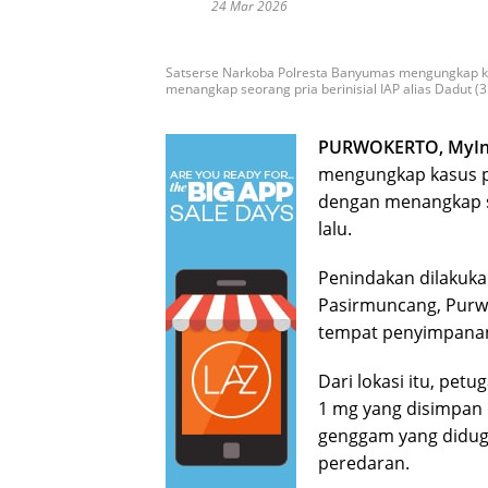
24 Mar 2026
Satserse Narkoba Polresta Banyumas mengungkap ka
menangkap seorang pria berinisial IAP alias Dadut (31
PURWOKERTO, MyIn
mengungkap kasus pe
dengan menangkap seo
lalu.
Penindakan dilakuka
Pasirmuncang, Purwo
tempat penyimpanan 
Dari lokasi itu, pet
1 mg yang disimpan d
genggam yang didug
peredaran.