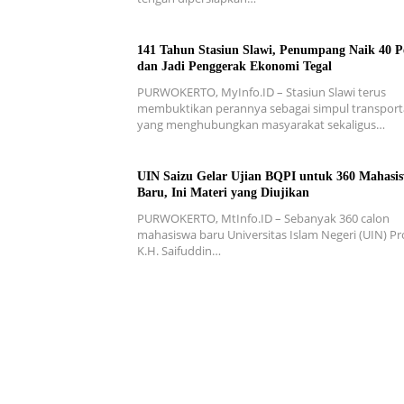
141 Tahun Stasiun Slawi, Penumpang Naik 40 P
dan Jadi Penggerak Ekonomi Tegal
PURWOKERTO, MyInfo.ID – Stasiun Slawi terus
membuktikan perannya sebagai simpul transport
yang menghubungkan masyarakat sekaligus…
UIN Saizu Gelar Ujian BQPI untuk 360 Mahasi
Baru, Ini Materi yang Diujikan
PURWOKERTO, MtInfo.ID – Sebanyak 360 calon
mahasiswa baru Universitas Islam Negeri (UIN) Pro
K.H. Saifuddin…