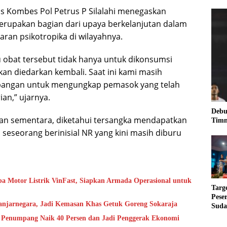
 Kombes Pol Petrus P Silalahi menegaskan
rupakan bagian dari upaya berkelanjutan dalam
an psikotropika di wilayahnya.
obat tersebut tidak hanya untuk dikonsumsi
 akan diedarkan kembali. Saat ini kami masih
angan untuk mengungkap pemasok yang telah
an,” ujarnya.
Debu
aan sementara, diketahui tersangka mendapatkan
Timn
 seseorang berinisial NR yang kini masih diburu
a Motor Listrik VinFast, Siapkan Armada Operasional untuk
Targ
Pese
anjarnegara, Jadi Kemasan Khas Getuk Goreng Sokaraja
Suda
RUN
, Penumpang Naik 40 Persen dan Jadi Penggerak Ekonomi