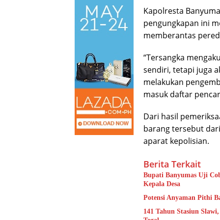
Kapolresta Banyumas
pengungkapan ini me
memberantas peredar
“Tersangka mengaku 
sendiri, tetapi juga
melakukan pengemb
masuk daftar pencari
Dari hasil pemeriks
barang tersebut dari
aparat kepolisian.
Berita Terkait
Bupati Banyumas Uji Cob
Kepala Desa
Potensi Anyaman Pithi B
141 Tahun Stasiun Slawi