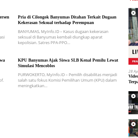
ersen
Pria di Cilongok Banyumas Ditahan Terkait Dugaan
Kekerasan Seksual terhadap Perempuan
BANYUMAS, MyInfo.ID – Kasus dugaan kekerasan
asi
seksual di Banyumas kembali diungkap aparat
kepolisian. Satres PPA-PPO…
swa
KPU Banyumas Ajak Siswa SLB Kenal Pemilu Lewat
Simulasi Mencoblos
28 Ap
PURWOKERTO, MyInfo.ID – Pemilih disabilitas menjadi
Vide
f.
salah satu fokus Komisi Pemilihan Umum (KPU) dalam
Terp
meningkatkan…