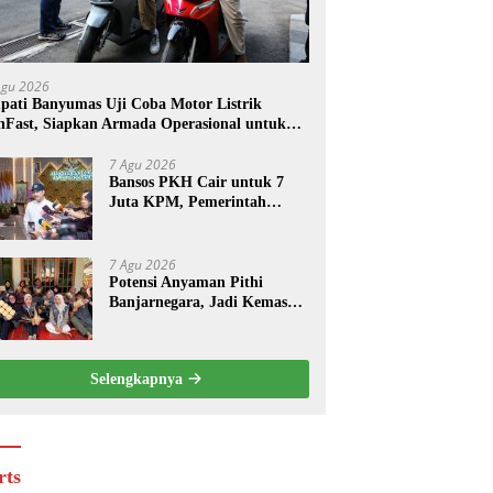
Agu 2026
pati Banyumas Uji Coba Motor Listrik
nFast, Siapkan Armada Operasional untuk
pala Desa
7 Agu 2026
Bansos PKH Cair untuk 7
Juta KPM, Pemerintah
Perbarui Data Penerima
Setiap Tiga Bulan
7 Agu 2026
Potensi Anyaman Pithi
Banjarnegara, Jadi Kemasan
Khas Getuk Goreng Sokaraja
Selengkapnya
rts