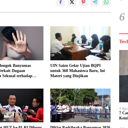
6
Tec
Cilongok Banyumas
UIN Saizu Gelar Ujian BQPI
Terkait Dugaan
untuk 360 Mahasiswa Baru, Ini
 Seksual terhadap
Materi yang Diujikan
an
5 Agu
7 Ca
Kemb
et HUT ke-81 RI Diburu
Diklat Paskibraka Banyumas 2026