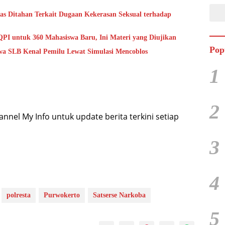
as Ditahan Terkait Dugaan Kekerasan Seksual terhadap
QPI untuk 360 Mahasiswa Baru, Ini Materi yang Diujikan
Pop
a SLB Kenal Pemilu Lewat Simulasi Mencoblos
1
2
nel My Info untuk update berita terkini setiap
3
4
polresta
Purwokerto
Satserse Narkoba
5