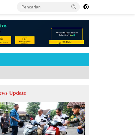
tutup
ews Update