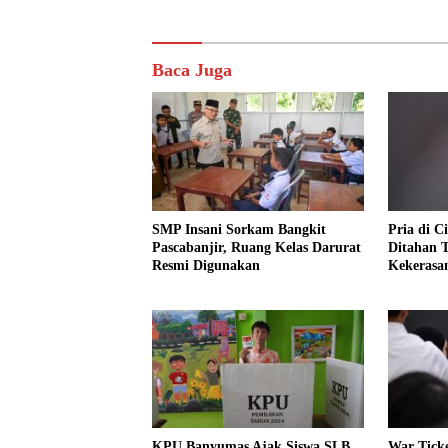
Baca Juga
SMP Insani Sorkam Bangkit
Pria di 
Pascabanjir, Ruang Kelas Darurat
Ditahan 
Resmi Digunakan
Kekerasan
Perempu
KPU Banyumas Ajak Siswa SLB
War Tick