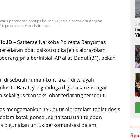
sus peredaran obat psikotropika jenis alprazolam dengan
7 
), pekan lalu. Foto: Istimewa
Bu
Vi
Ke
fo.ID
– Satserse Narkoba Polresta Banyumas
redaran obat psikotropika jenis alprazolam
rang pria berinisial IAP alias Dadut (31), pekan
n di sebuah rumah kontrakan di wilayah
kerto Barat, yang diduga digunakan sebagai
sekaligus transaksi obat terlarang tersebut.
ugas mengamankan 150 butir alprazolam tablet dosis
alam kotak ponsel, serta satu unit telepon
a digunakan untuk berkomunikasi dalam
Spo