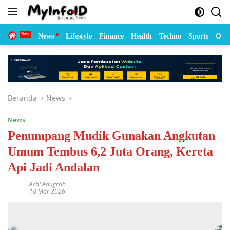
Langsung
ke
konten
Home
News
Lifestyle
Finance
Health
Techno
Sports
Otom
Beranda
News
News
Penumpang Mudik Gunakan Angkutan
Umum Tembus 6,2 Juta Orang, Kereta
Api Jadi Andalan
Arbi Anugrah
18 Mar 2026