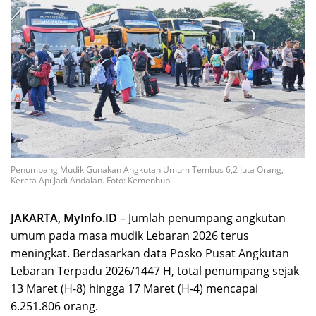
Penumpang Mudik Gunakan Angkutan Umum Tembus 6,2 Juta Orang,
Kereta Api Jadi Andalan. Foto: Kemenhub
JAKARTA, MyInfo.ID
– Jumlah penumpang angkutan
umum pada masa mudik Lebaran 2026 terus
meningkat. Berdasarkan data Posko Pusat Angkutan
Lebaran Terpadu 2026/1447 H, total penumpang sejak
13 Maret (H-8) hingga 17 Maret (H-4) mencapai
6.251.806 orang.