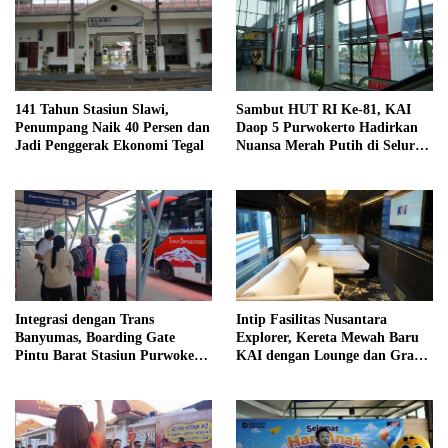
141 Tahun Stasiun Slawi,
Sambut HUT RI Ke-81, KAI
Penumpang Naik 40 Persen dan
Daop 5 Purwokerto Hadirkan
Jadi Penggerak Ekonomi Tegal
Nuansa Merah Putih di Seluruh
Stasiun
Integrasi dengan Trans
Intip Fasilitas Nusantara
Banyumas, Boarding Gate
Explorer, Kereta Mewah Baru
Pintu Barat Stasiun Purwokerto
KAI dengan Lounge dan Grand
Layani 68 Ribu Penumpang
Restaurant