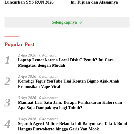
Luncurkan SYS RUN 2026
Ini Tujuan dan Alasannya
Selengkapnya
Popular Post
2 Agu 2026
0 Komentar
1
Laptop Lemot karena Local Disk C Penuh? Ini Cara
Mengatasi dengan Mudah
2 Agu 2026
0 Komentar
2
Komdigi Tegur YouTube Usai Konten Bigmo Ajak Anak
Promosikan Vape Viral
3 Agu 2026
0 Komentar
3
Manfaat Lari Satu Jam: Berapa Pembakaran Kalori dan
Apa Saja Dampaknya bagi Tubuh?
3 Agu 2026
0 Komentar
4
Sejarah Agresi Militer Belanda I di Banyumas: Taktik Bumi
Hangus Purwokerto hingga Garis Van Mook