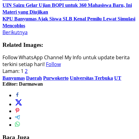
UIN Saizu Gelar Ujian BQPI untuk 360 Mahasiswa Baru, Ini
Materi yang Diujikan
KPU Banyumas Ajak Siswa SLB Kenal Pemilu Lewat Simulasi
Mencoblos
Berikutnya
Related Images:
Follow WhatsApp Channel My Info untuk update berita
terkini setiap hari!
Follow
Laman:
1
2
Banyumas
Daerah
Purwokerto
Universitas Terbuka
UT
Editor: Darmawan
Baca Juga