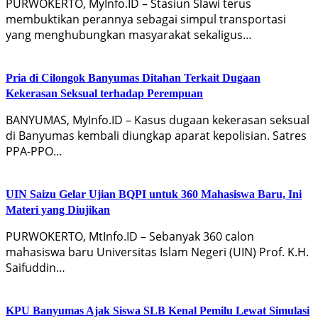
PURWOKERTO, MyInfo.ID – Stasiun Slawi terus
membuktikan perannya sebagai simpul transportasi
yang menghubungkan masyarakat sekaligus…
Pria di Cilongok Banyumas Ditahan Terkait Dugaan
Kekerasan Seksual terhadap Perempuan
BANYUMAS, MyInfo.ID – Kasus dugaan kekerasan seksual
di Banyumas kembali diungkap aparat kepolisian. Satres
PPA-PPO…
UIN Saizu Gelar Ujian BQPI untuk 360 Mahasiswa Baru, Ini
Materi yang Diujikan
PURWOKERTO, MtInfo.ID – Sebanyak 360 calon
mahasiswa baru Universitas Islam Negeri (UIN) Prof. K.H.
Saifuddin…
KPU Banyumas Ajak Siswa SLB Kenal Pemilu Lewat Simulasi