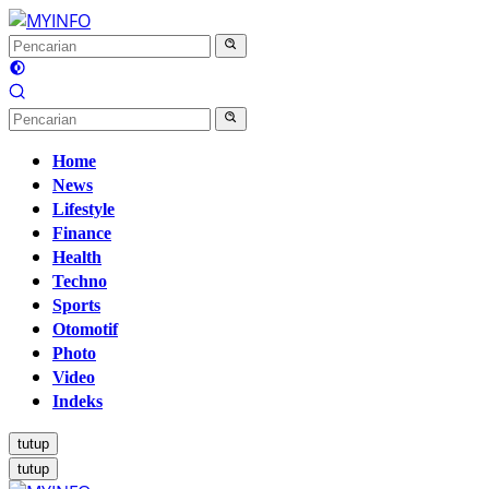
Langsung
ke
konten
Home
News
Lifestyle
Finance
Health
Techno
Sports
Otomotif
Photo
Video
Indeks
tutup
tutup