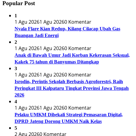
Popular Post
1
1 Agu 2026
1 Agu 2026
0 Komentar
Nyala Flare Kian Redup, Kilang Cilacap Ubah Gas
Buangan Jadi Energi
2
1 Agu 2026
1 Agu 2026
0 Komentar
Anak di Bawah Umur Jadi Korban Kekerasan Seksual,
Kakek 75 tahun di Banyumas Ditangkap
3
1 Agu 2026
1 Agu 2026
0 Komentar
Isrodin, Perintis Sekolah Berbasis Agroforestri, Raih
Peringkat III Kalpataru Tingkat Provinsi Jawa Tengah
2026
4
1 Agu 2026
1 Agu 2026
0 Komentar
Pelaku UMKM Dibekali Strategi Pemasaran Digital,
DPRD Jateng Dorong UMKM Naik Kelas
5
2 Agu 2026
0 Komentar