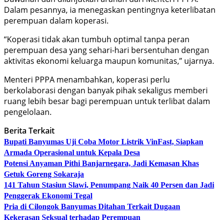
Dalam pesannya, ia menegaskan pentingnya keterlibatan
perempuan dalam koperasi.
“Koperasi tidak akan tumbuh optimal tanpa peran
perempuan desa yang sehari-hari bersentuhan dengan
aktivitas ekonomi keluarga maupun komunitas,” ujarnya.
Menteri PPPA menambahkan, koperasi perlu
berkolaborasi dengan banyak pihak sekaligus memberi
ruang lebih besar bagi perempuan untuk terlibat dalam
pengelolaan.
Berita Terkait
Bupati Banyumas Uji Coba Motor Listrik VinFast, Siapkan
Armada Operasional untuk Kepala Desa
Potensi Anyaman Pithi Banjarnegara, Jadi Kemasan Khas
Getuk Goreng Sokaraja
141 Tahun Stasiun Slawi, Penumpang Naik 40 Persen dan Jadi
Penggerak Ekonomi Tegal
Pria di Cilongok Banyumas Ditahan Terkait Dugaan
Kekerasan Seksual terhadap Perempuan