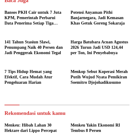
Baca Juga
Bansos PKH Cair untuk 7 Juta
Potensi Anyaman Pithi
KPM, Pemerintah Perbarui
Banjarnegara, Jadi Kemasan
Data Penerima Setiap Tiga
Khas Getuk Goreng Sokaraja
Bulan
141 Tahun Stasiun Slawi,
Harga Batubara Acuan Agustus
Penumpang Naik 40 Persen dan
2026 Turun Jadi USD 124,44
Jadi Penggerak Ekonomi Tegal
per Ton, Ini Penyebabnya
7 Tips Hidup Hemat yang
Menkop Sebut Koperasi Merah
Efektif, Cara Mudah Atur
Putih Wujud Nyata Pemikiran
Pengeluaran Harian
Soemitro Djojohadikusumo
Rekomendasi untuk kamu
Menkeu: Hibah Lahan 30
Menkeu Yakin Ekonomi RI
Hektare dari Lippo Percepat
Tembus 8 Persen