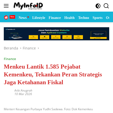
Langsung
ke
konten
Home
News
Lifestyle
Finance
Health
Techno
Sports
Otom
Beranda
Finance
Finance
Menkeu Lantik 1.585 Pejabat
Kemenkeu, Tekankan Peran Strategis
Jaga Ketahanan Fiskal
Arbi Anugrah
10 Mar 2026
Menteri Keuangan Purbaya Yudhi Sadewa. Foto: Dok Kemenkeu