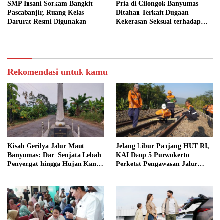
SMP Insani Sorkam Bangkit
Pria di Cilongok Banyumas
Pascabanjir, Ruang Kelas
Ditahan Terkait Dugaan
Darurat Resmi Digunakan
Kekerasan Seksual terhadap
Perempuan
Rekomendasi untuk kamu
Kisah Gerilya Jalur Maut
Jelang Libur Panjang HUT RI,
Banyumas: Dari Senjata Lebah
KAI Daop 5 Purwokerto
Penyengat hingga Hujan Kanon
Perketat Pengawasan Jalur
di Cilongok
Kereta