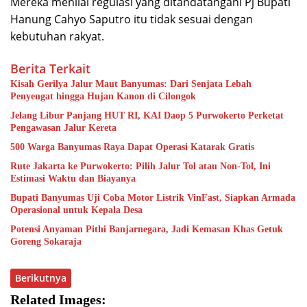
Mereka menilai regulasi yang ditandatangani Pj Bupati
Hanung Cahyo Saputro itu tidak sesuai dengan
kebutuhan rakyat.
Berita Terkait
Kisah Gerilya Jalur Maut Banyumas: Dari Senjata Lebah
Penyengat hingga Hujan Kanon di Cilongok
Jelang Libur Panjang HUT RI, KAI Daop 5 Purwokerto Perketat
Pengawasan Jalur Kereta
500 Warga Banyumas Raya Dapat Operasi Katarak Gratis
Rute Jakarta ke Purwokerto: Pilih Jalur Tol atau Non-Tol, Ini
Estimasi Waktu dan Biayanya
Bupati Banyumas Uji Coba Motor Listrik VinFast, Siapkan Armada
Operasional untuk Kepala Desa
Potensi Anyaman Pithi Banjarnegara, Jadi Kemasan Khas Getuk
Goreng Sokaraja
Berikutnya
Related Images: