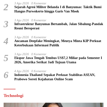
3 Agu 2026
0 Komentar
2
Sejarah Agresi Militer Belanda I di Banyumas: Taktik Bumi
Hangus Purwokerto hingga Garis Van Mook
3 Agu 2026
0 Komentar
3
Infrastruktur Banyumas Bertambah, Jalan Sibalung-Pandak
Resmi Beroperasi
3 Agu 2026
0 Komentar
4
Ancaman Deepfake Meningkat, Meutya Minta KIP Perkuat
Keterbukaan Informasi Publik
3 Agu 2026
0 Komentar
5
Ekspor Jawa Tengah Tembus US$7,2 Miliar pada Semester I
2026, Amerika Serikat Jadi Tujuan Utama
4 Agu 2026
0 Komentar
6
Indonesia-Thailand Sepakat Perkuat Stabilitas ASEAN,
Prabowo Soroti Kejahatan Online Scam
Technologi