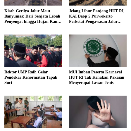
Kisah Gerilya Jalur Maut
Jelang Libur Panjang HUT RI,
Banyumas: Dari Senjata Lebah
KAI Daop 5 Purwokerto
Penyengat hingga Hujan Kanon
Perketat Pengawasan Jalur
di Cilongok
Kereta
Rektor UMP Raih Gelar
MUI Imbau Peserta Karnaval
Pendekar Kehormatan Tapak
HUT RI Tak Kenakan Pakaian
Suci
Menyerupai Lawan Jenis