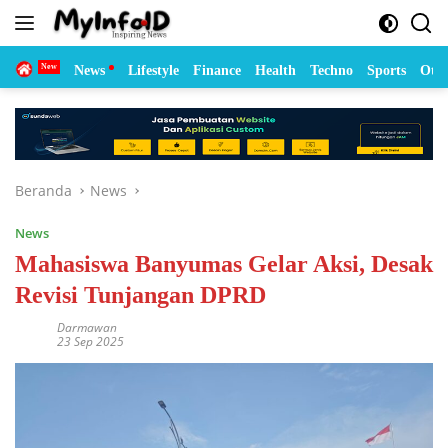
Langsung
ke
konten
Home
News
Lifestyle
Finance
Health
Techno
Sports
Otom
Beranda
News
News
Mahasiswa Banyumas Gelar Aksi, Desak
Revisi Tunjangan DPRD
Darmawan
23 Sep 2025